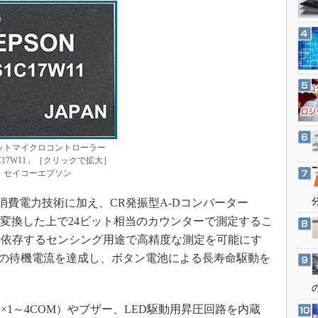
3Dプリンタ
産業オープンネット展
デジタルツインとCAE
S＆OP
インダストリー4.0
イノベーション
製造業ビッグデータ
メイドインジャパン
ビットマイクロコントローラー
植物工場
C17W11」［クリックで拡大］
：セイコーエプソン
知財マネジメント
低消費電力技術に加え、CR発振型A-Dコンバーター
海外生産
に変換した上で24ビット相当のカウンターで測定するこ
グローバル設計・開発
に依存するセンシング用途で高精度な測定を可能にす
制御セキュリティ
9nAの待機電流を達成し、ボタン電池による長寿命駆動を
新型コロナへの対応
×1～4COM）やブザー、LED駆動用昇圧回路を内蔵