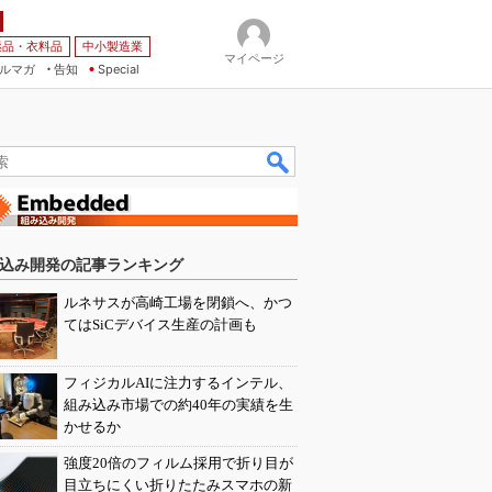
薬品・衣料品
中小製造業
マイページ
ルマガ
告知
Special
込み開発の記事ランキング
ルネサスが高崎工場を閉鎖へ、かつ
てはSiCデバイス生産の計画も
フィジカルAIに注力するインテル、
組み込み市場での約40年の実績を生
かせるか
強度20倍のフィルム採用で折り目が
目立ちにくい折りたたみスマホの新