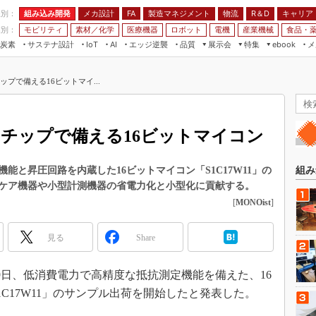
程別：
組み込み開発
メカ設計
製造マネジメント
物流
R＆D
キャリア
FA
業別：
モビリティ
素材／化学
医療機器
ロボット
電機
産業機械
食品・
炭素
サステナ設計
エッジ逆襲
品質
展示会
特集
メ
IoT
AI
ebook
伝承
組み込み開発
CEATEC
読者調査まとめ
編集後記
プで備える16ビットマイ...
JIMTOF
保全
メカ設計
つながるクルマ
組込み/エッジ コンピューティング
ス
 AI
製造マネジメント
5G
展＆IoT/5Gソリューション展
VR／AR
FA
1チップで備える16ビットマイコン
IIFES
モビリティ
フィールドサービス
国際ロボット展
素材／化学
FPGA
能と昇圧回路を内蔵した16ビットマイコン「S1C17W11」の
組み
ジャパンモビリティショー
ケア機器や小型計測機器の省電力化と小型化に貢献する。
組み込み画像技術
TECHNO-FRONTIER
[
MONOist
]
組み込みモデリング
人テク展
Windows Embedded
見る
Share
スマート工場EXPO
車載ソフト開発
EdgeTech+
19日、低消費電力で高精度な抵抗測定機能を備えた、16
ISO26262
日本ものづくりワールド
C17W11」のサンプル出荷を開始したと発表した。
無償設計ツール
AUTOMOTIVE WORLD