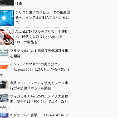
技術
シリコン量子コンピュータの量産開
発へ、インテルの18Aプロセスを活
用
AlteraはITバブルを切り抜け全盛期
へ、時代を先取りしたArmコア＋
FPGAの製品も
フラクタルによる高精度画像認識技術
を開発
インテル“ヤマネコ”の実力は？／
「Renesas 365」は3カ月かかる作業が1
分に
市販アルミフレームを使えるレール走
行型AI監視ロボットを開発
フィジカルAI時代のロボティクス新標
準、安全性は「後付け」でなく「設計
の核心」
AIがサイバー攻撃――OpenAIやClaude