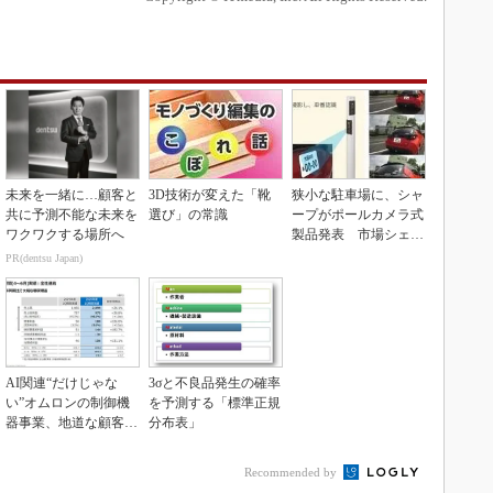
未来を一緒に…顧客と
3D技術が変えた「靴
狭小な駐車場に、シャ
共に予測不能な未来を
選び」の常識
ープがポールカメラ式
ワクワクする場所へ
製品発表 市場シェア
10％目指す
PR(dentsu Japan)
AI関連“だけじゃな
3σと不良品発生の確率
い”オムロンの制御機
を予測する「標準正規
器事業、地道な顧客基
分布表」
盤強化が結実
Recommended by