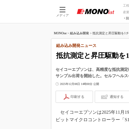
工
産
メディア
脱
つながる技術
AI×技術
MONOist
>
組み込み開発
>
抵抗測定と昇圧駆動を1チッ
つながる工場
AI×設備
つながるサービ
Physical
組み込み開発ニュース
抵抗測定と昇圧駆動を
セイコーエプソンは、高精度な抵抗測定機
サンプル出荷を開始した。セルフヘルス
2025年12月08日 14時00分 公開
印刷する
通知する
セイコーエプソンは2025年11月
ビットマイクロコントローラー「S1