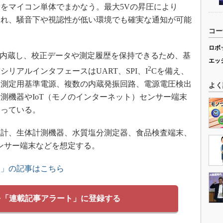
をマイコン単体でまかなう。最大5Vの昇圧により
られ、騒音下や視認性が低い環境でも確実な通知が可能
コー
ロボ
PROMを内蔵し、校正データや測定履歴を保持できるため、基
エッ
2
リアルインタフェースはUART、SPI、I
Cを備え、
。測定用基準電源、複数の内蔵発振回路、電源電圧検出
よく
測機器やIoT（モノのインターネット）センサー端末
なっている。
計、生体計測機器、水質塩分測定器、食品検査端末、
センサー端末などを想定する。
ス」の記事はこちら
を「連載記事アラート」に登録する