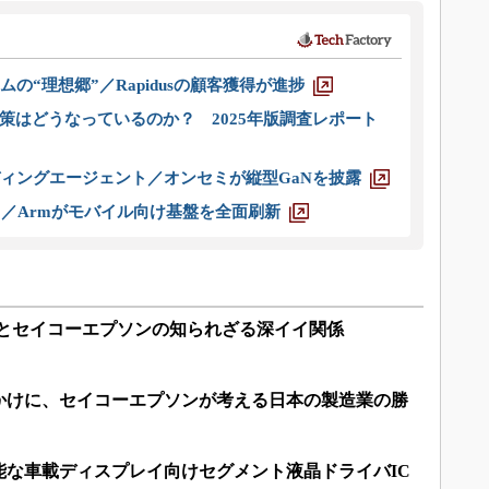
ムの“理想郷”／Rapidusの顧客獲得が進捗
策はどうなっているのか？ 2025年版調査レポート
ディングエージェント／オンセミが縦型GaNを披露
ス／Armがモバイル向け基盤を全面刷新
inxとセイコーエプソンの知られざる深イイ関係
っかけに、セイコーエプソンが考える日本の製造業の勝
能な車載ディスプレイ向けセグメント液晶ドライバIC