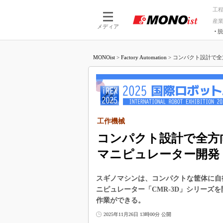
工
産
メディア
脱
つながる技術
AI×技術
MONOist
>
Factory Automation
>
コンパクト設計で全
つながる工場
AI×設備
つながるサービ
Physical
工作機械
コンパクト設計で全方
マニピュレーター開発
スギノマシンは、コンパクトな筐体に自
ニピュレーター「CMR-3D」シリーズ
作業ができる。
2025年11月26日 13時00分 公開