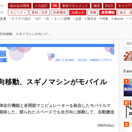
程別：
組み込み開発
メカ設計
製造マネジメント
物流
R＆D
キャリア
FA
業別：
モビリティ
素材／化学
医療機器
ロボット
電機
産業機械
食品・
炭素
サステナ設計
エッジ逆襲
品質
展示会
特集
メ
IoT
AI
ebook
伝承
組み込み開発
CEATEC
読者調査まとめ
編集後記
方向移動、スギノマシンがモバイ...
JIMTOF
保全
メカ設計
つながるクルマ
組込み/エッジ コンピューティング
ス
 AI
製造マネジメント
5G
展＆IoT/5Gソリューション展
VR／AR
FA
IIFES
モビリティ
フィールドサービス
国際ロボット展
素材／化学
FPGA
Fac
ジャパンモビリティショー
組み込み画像技術
向移動、スギノマシンがモバイル
TECHNO-FRONTIER
組み込みモデリング
人テク展
Windows Embedded
スマート工場EXPO
律走行機能と多関節マニピュレーターを統合したモバイルマ
車載ソフト開発
EdgeTech+
を開発した。限られたスペースでも全方向に移動して、自動搬送
ISO26262
日本ものづくりワールド
無償設計ツール
[
MONOist
]
AUTOMOTIVE WORLD