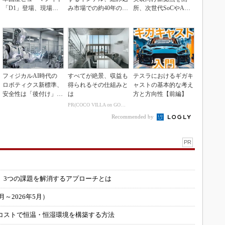
「D1」登場、現場稼
み市場での約40年の実
所、次世代SoCやAM
働で日本の勝ち筋へ
績を生かせるか
Rデモを披露
フィジカルAI時代の
すべてが絶景、収益も
テスラにおけるギガキ
ロボティクス新標準、
得られるその仕組みと
ャストの基本的な考え
安全性は「後付け」で
は
方と方向性【前編】
なく「設計の核心」
PR(COCO VILLA on GOETHE)
Recommended by
PR
」
 3つの課題を解消するアプローチとは
～2026年5月）
コストで恒温・恒湿環境を構築する方法