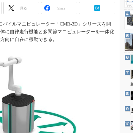
3Dプリンタ
産業オープンネット展
見る
Share
デジタルツインとCAE
S＆OP
、モバイルマニピュレーター「CMR-3D」シリーズを開
インダストリー4.0
筐体に自律走行機能と多関節マニピュレーターを一体化
イノベーション
全方向に自在に移動できる。
製造業ビッグデータ
メイドインジャパン
植物工場
知財マネジメント
海外生産
グローバル設計・開発
制御セキュリティ
新型コロナへの対応