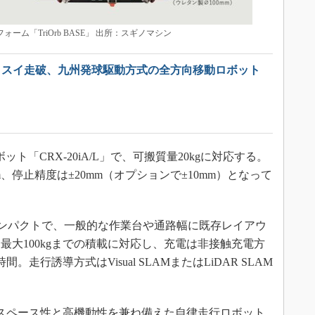
ォーム「TriOrb BASE」 出所：スギノマシン
スイスイ走破、九州発球駆動方式の全方向移動ロボット
ト「CRX-20iA/L」で、可搬質量20kgに対応する。
、停止精度は±20mm（オプションで±10mm）となって
mとコンパクトで、一般的な作業台や通路幅に既存レイアウ
最大100kgまでの積載に対応し、充電は非接触充電方
走行誘導方式はVisual SLAMまたはLiDAR SLAM
スペース性と高機動性を兼ね備えた自律走行ロボット