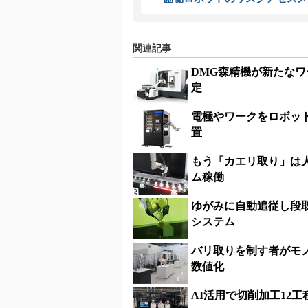
関連記事
DMG森精機が新たな
定
電極やワークをロボット
置
もう「カエリ取り」は
ム稼働
ゆがみに自動追従し段
システム
バリ取りを制す者がモ
数値化
AI活用で切削加工12