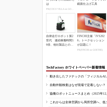
は
鏡面仕上げ工具
PR(COCO VILLA on GOETHE)
自律走行ロボット第2
FINCHI主催「IVS202
世代 連続稼働時間3.
6」トークセッション
6倍、他社製品との連
が話題に！
携も可能
PR(FINCHI on GOETHE)
TechFactory ホワイトペーパー新着情報
動き出したファナックの「フィジカルAI
自動外観検査はなぜ現場で定着しない？
協働ロボットニュースまとめ（2025年12月
これからは全体空調から局所空調へ、低