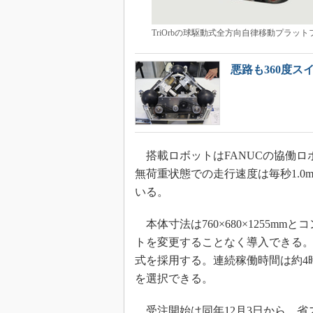
TriOrbの球駆動式全方向自律移動プラットフ
悪路も360度
搭載ロボットはFANUCの協働ロボッ
無荷重状態での走行速度は毎秒1.0m
いる。
本体寸法は760×680×1255m
トを変更することなく導入できる。
式を採用する。連続稼働時間は約4時間。
を選択できる。
受注開始は同年12月3日から。省