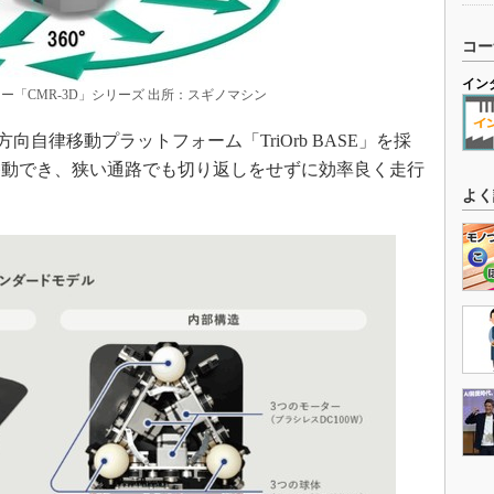
コー
イン
ー「CMR-3D」シリーズ 出所：スギノマシン
向自律移動プラットフォーム「TriOrb BASE」を採
移動でき、狭い通路でも切り返しをせずに効率良く走行
よく