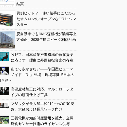
結実
異例ヒット？ 使い勝手にこだわっ
たオムロンの“オープンな”IO-Linkマ
スター
脱自動車でもDMG森精機が業績再上
方修正、2028年度にピーク利益計画
牧野フ、日本産業推進機構の買収提案
に応じず 理由に外国籍投資家の存在
あえて歩かせない――準国産ヒューマ
ノイド「D1」登場、現場稼働で日本の
勝ち筋へ
高硬度材加工に対応、マルチローラタ
イプの鏡面仕上げ工具
マザックが最大加工径910mmのCNC旋
盤、大径および長尺ワーク向け
三菱電機が知的財産活用を拡大、金属
腐食センサー技術のライセンス供与