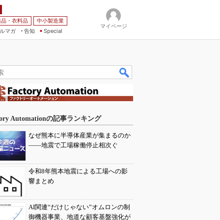
薬品・衣料品
中小製造業
マイページ
ルマガ
告知
Special
tory Automationの記事ランキング
なぜ熊本に半導体産業が集まるのか
――地震で工場稼働停止相次ぐ
令和8年熊本地震による工場への影
響まとめ
AI関連“だけじゃない”オムロンの制
御機器事業、地道な顧客基盤強化が