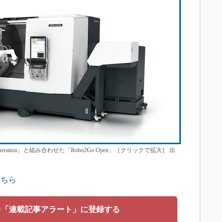
eneration」と組み合わせた「Robo2Go Open」［クリックで拡大］ 出
こちら
を「連載記事アラート」に登録する