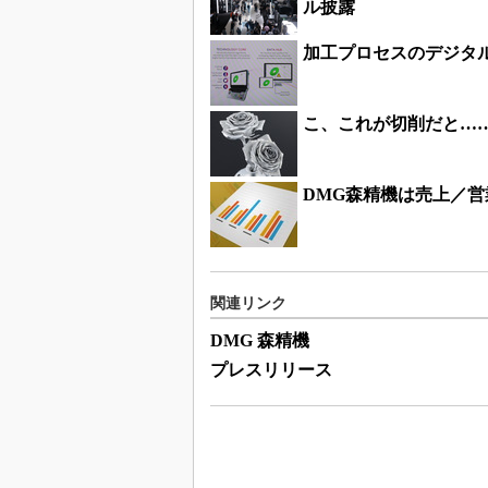
ル披露
加工プロセスのデジタ
こ、これが切削だと…
DMG森精機は売上／
関連リンク
DMG 森精機
プレスリリース