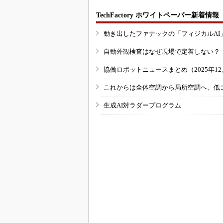
TechFactory ホワイトペーパー新着情報
動き出したファナックの「フィジカルAI
自動外観検査はなぜ現場で定着しない？
協働ロボットニュースまとめ（2025年12月
これからは全体空調から局所空調へ、低
生成AI対ラダープログラム