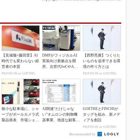
【見城徹×藤田晋】AI
DMPがフィジカルAI
【西野亮廣】つくりた
時代でも変わらない経
実装向け新拠点を開
いものを追求できる環
営者の本質
所、次世代SoCやAM
境の作り方とは
Rデモを披露
PR(FINCHI on GOETHE)
PR(FINCHI on GOETHE)
狭小な駐車場に、シャ
AI関連“だけじゃな
GOETHEとFINCHIが
ープがポールカメラ式
い”オムロンの制御機
タッグを組み、新メデ
製品発表 市場シェア
器事業、地道な顧客基
ィアを創設
10％目指す
盤強化が結実
PR(FINCHI on GOETHE)
Recommended by