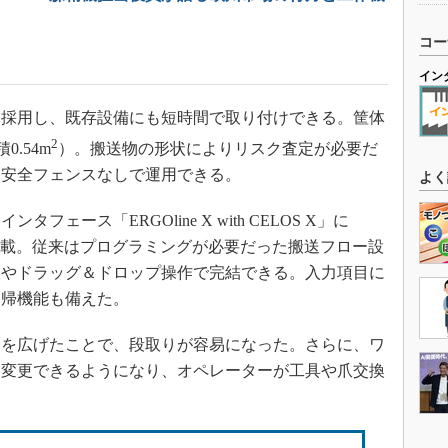
コー
イン
採用し、既存設備にも短時間で取り付けできる。筐体
2
0.54m
）。搬送物の形状によりリスク査定が必要だ
、安全フェンスなしで運用できる。
よく
ース「ERGOline X with CELOS X」に
を搭載。従来はプログラミングが必要だった搬送フロー設
択やドラッグ＆ドロップ操作で完結できる。入力項目に
復帰機能も備えた。
を広げたことで、段取りが容易になった。さらに、ワ
に変更できるようになり、オペレーターが工具や爪交換
。