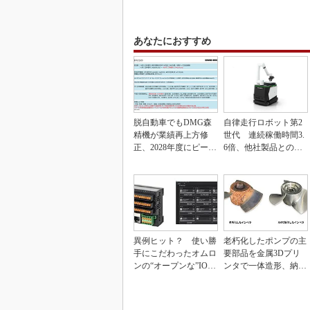
あなたにおすすめ
脱自動車でもDMG森
自律走行ロボット第2
精機が業績再上方修
世代 連続稼働時間3.
正、2028年度にピーク
6倍、他社製品との連
利益計画
携も可能
異例ヒット？ 使い勝
老朽化したポンプの主
手にこだわったオムロ
要部品を金属3Dプリ
ンの“オープンな”IO-L
ンタで一体造形、納期
inkマスター
を3分の1に短縮