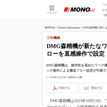
工
産
メディア
脱
つながる技術
AI×技術
MONOist
>
Factory Automation
>
DMG森精機が新たな
つながる工場
AI×設備
つながるサービ
Physical
工作機械
DMG森精機が新たな
ローを直感操作で設定
DMG森精機は、操作性を高めたワーク搬送
ッチ操作による搬送フロー設定が可能で
2025年11月25日 13時00分 公開
印刷する
通知する
DMG森精機は2025年10月23日、
ゴーオープン）」の販売開始を発表した