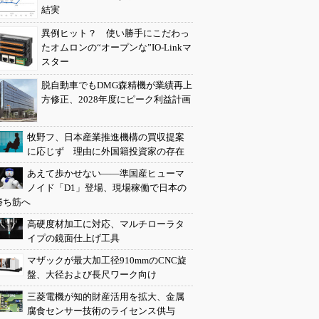
結実
異例ヒット？ 使い勝手にこだわっ
たオムロンの“オープンな”IO-Linkマ
スター
脱自動車でもDMG森精機が業績再上
方修正、2028年度にピーク利益計画
牧野フ、日本産業推進機構の買収提案
に応じず 理由に外国籍投資家の存在
あえて歩かせない――準国産ヒューマ
ノイド「D1」登場、現場稼働で日本の
勝ち筋へ
高硬度材加工に対応、マルチローラタ
イプの鏡面仕上げ工具
マザックが最大加工径910mmのCNC旋
盤、大径および長尺ワーク向け
三菱電機が知的財産活用を拡大、金属
腐食センサー技術のライセンス供与