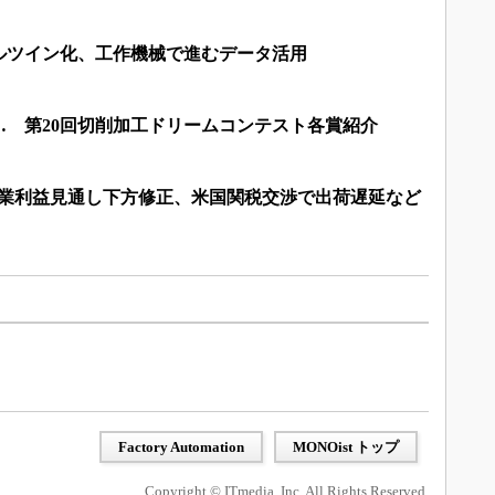
ルツイン化、工作機械で進むデータ活用
… 第20回切削加工ドリームコンテスト各賞紹介
営業利益見通し下方修正、米国関税交渉で出荷遅延など
Factory Automation
MONOist トップ
Copyright © ITmedia, Inc. All Rights Reserved.