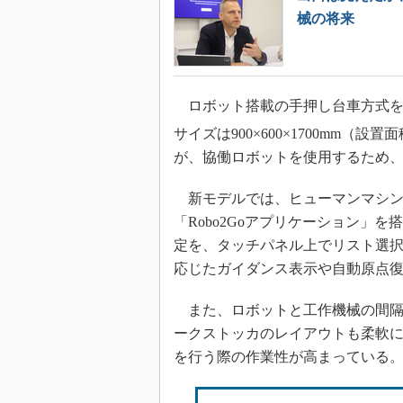
械の将来
ロボット搭載の手押し台車方式を
サイズは900×600×1700mm（設置面積
が、協働ロボットを使用するため
新モデルでは、ヒューマンマシンインタフェ
「Robo2Goアプリケーション」
定を、タッチパネル上でリスト選
応じたガイダンス表示や自動原点
また、ロボットと工作機械の間隔
ークストッカのレイアウトも柔軟
を行う際の作業性が高まっている