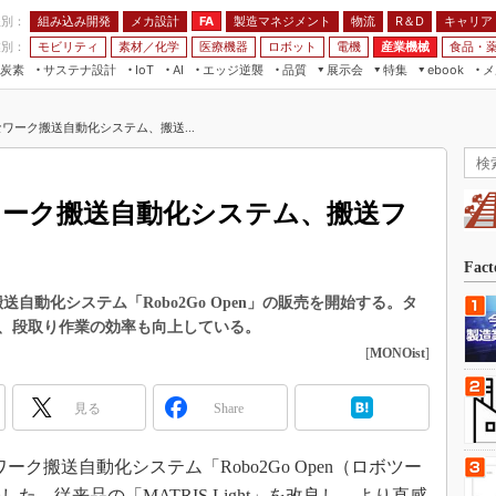
程別：
組み込み開発
メカ設計
製造マネジメント
物流
R＆D
キャリア
FA
業別：
モビリティ
素材／化学
医療機器
ロボット
電機
産業機械
食品・
炭素
サステナ設計
エッジ逆襲
品質
展示会
特集
メ
IoT
AI
ebook
伝承
組み込み開発
CEATEC
読者調査まとめ
編集後記
ワーク搬送自動化システム、搬送...
JIMTOF
保全
メカ設計
つながるクルマ
組込み/エッジ コンピューティング
ス
 AI
製造マネジメント
5G
展＆IoT/5Gソリューション展
VR／AR
FA
ワーク搬送自動化システム、搬送フ
IIFES
モビリティ
フィールドサービス
国際ロボット展
素材／化学
FPGA
Fac
ジャパンモビリティショー
組み込み画像技術
自動化システム「Robo2Go Open」の販売を開始する。タ
TECHNO-FRONTIER
、段取り作業の効率も向上している。
組み込みモデリング
人テク展
[
MONOist
]
Windows Embedded
スマート工場EXPO
車載ソフト開発
見る
Share
EdgeTech+
ISO26262
日本ものづくりワールド
ワーク搬送自動化システム「Robo2Go Open（ロボツー
無償設計ツール
AUTOMOTIVE WORLD
。従来品の「MATRIS Light」を改良し、より直感