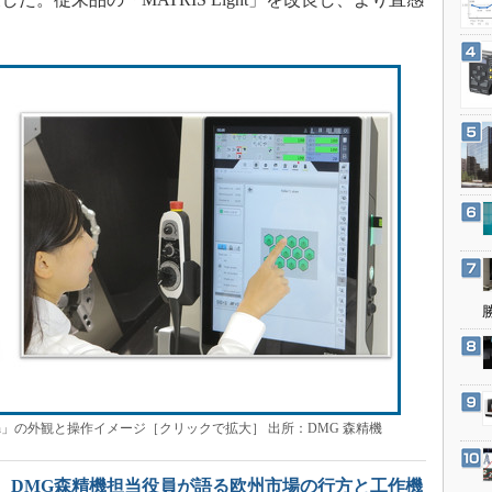
3Dプリンタ
産業オープンネット展
デジタルツインとCAE
S＆OP
インダストリー4.0
イノベーション
製造業ビッグデータ
メイドインジャパン
植物工場
知財マネジメント
海外生産
グローバル設計・開発
制御セキュリティ
新型コロナへの対応
pen」の外観と操作イメージ［クリックで拡大］ 出所：DMG 森精機
、DMG森精機担当役員が語る欧州市場の行方と工作機