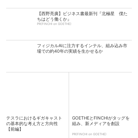
【西野亮廣】ビジネス書最新刊『北極星 僕た
ちはどう働くか』
PR(FINCHI on GOETHE)
フィジカルAIに注力するインテル、組み込み市
場での約40年の実績を生かせるか
テスラにおけるギガキャスト
GOETHEとFINCHIがタッグを
の基本的な考え方と方向性
組み、新メディアを創設
【前編】
PR(FINCHI on GOETHE)