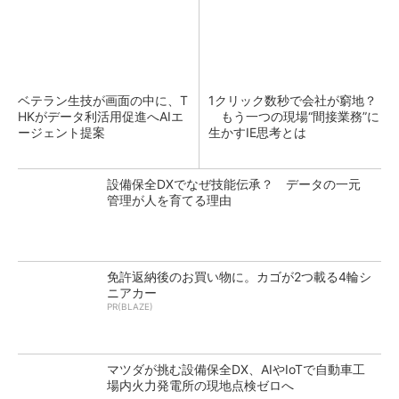
ベテラン生技が画面の中に、T
1クリック数秒で会社が窮地？
HKがデータ利活用促進へAIエ
もう一つの現場“間接業務”に
ージェント提案
生かすIE思考とは
設備保全DXでなぜ技能伝承？ データの一元
管理が人を育てる理由
免許返納後のお買い物に。カゴが2つ載る4輪シ
ニアカー
PR(BLAZE)
マツダが挑む設備保全DX、AIやIoTで自動車工
場内火力発電所の現地点検ゼロへ