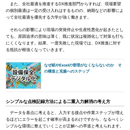
また、全社最適を推進するDX推進部門からすれば、現場要望
の個別最適は一定の受け入れはするものの、納期などの影響によ
って全社最適を優先する力学が強く働きます。
それらの影響により現場の突発停止や生産性悪化が起きたとし
ても、原因追求の意味は薄く、既に状況は複雑化して対策も打ち
にくくなります。結果、一度失敗した現場では、DX推進に対す
る抵抗が根強くなっていきます。
なぜ紙やExcelの管理がなくならないのか そ
の構造と克服へのステップ
シンプルな点検記録方法による二重入力解消の考え方
データを基点に考えると、入力する接点や作業ステップが増え
るほどにエラーを起こす確率が高まるわけですから、なるべくシ
ンプルな環境に整えていくことが正解への早道と考えられます。