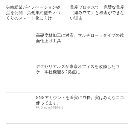
矢崎総業がイノベーション拠
量産プロセスで、完璧な量産
点を公開、労働集約型モノづ
（組み立て）と検査ができな
くりのスマート化に向け
い理由
高硬度材加工に対応、マルチローラタイプの鏡
面仕上げ工具
デクセリアルズが東京オフィスを改修したワ
ケ、本社機能を2拠点に
SNSアカウントを着実に成長。実はみんなココ
使ってます。
PR(Dreaw合同会社)