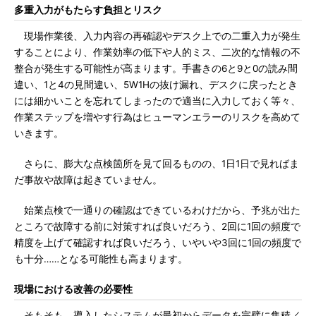
多重入力がもたらす負担とリスク
現場作業後、入力内容の再確認やデスク上での二重入力が発生
することにより、作業効率の低下や人的ミス、二次的な情報の不
整合が発生する可能性が高まります。手書きの6と9と0の読み間
違い、1と4の見間違い、5W1Hの抜け漏れ、デスクに戻ったとき
には細かいことを忘れてしまったので適当に入力しておく等々、
作業ステップを増やす行為はヒューマンエラーのリスクを高めて
いきます。
さらに、膨大な点検箇所を見て回るものの、1日1日で見ればま
だ事故や故障は起きていません。
始業点検で一通りの確認はできているわけだから、予兆が出た
ところで故障する前に対策すれば良いだろう、2回に1回の頻度で
精度を上げて確認すれば良いだろう、いやいや3回に1回の頻度で
も十分……となる可能性も高まります。
現場における改善の必要性
そもそも、導入したシステムが最初からデータを完璧に集積／