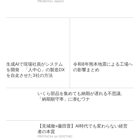
PR(dentsu Japan)
生成AIで現場社員がシステム
令和8年熊本地震による工場へ
を開発 「人中心」の製造DX
の影響まとめ
を自走させた3社の方法
いくら部品を集めても納期が遅れる不思議、
「納期順守率」に潜むワナ
【見城徹×藤田晋】AI時代でも変わらない経営
者の本質
PR(FINCHI on GOETHE)