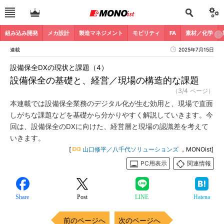
組み込み開発
メカ設計
製造マネジメント
モビリティ
FA
素材／化学
連載
2025年7月15日
設備保全DXの現状と課題（4）
設備保全の基礎と、経営／現場の構造的な課題
（3/4 ページ）
本連載では設備保全業務のデジタル化が生む効用と、現場で直面
しがちな課題などを基礎から分かりやすく解説していきます。今
回は、設備保全のDXに向けた、経営層と現場の認識差を考えて
いきます。
[
山口修平／八千代ソリューションズ
，MONOist]
PC用表示
関連情報
Share
Post
LINE
Hatena
前のページへ
次のページへ