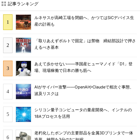
記事ランキング
ルネサスが高崎工場を閉鎖へ、かつてはSiCデバイス生
産の計画も
「取りあえずボルトで固定」は禁物 締結部設計で押さ
えるべき基本
あえて歩かせない――準国産ヒューマノイド「D1」登
場、現場稼働で日本の勝ち筋へ
AIがサイバー攻撃――OpenAIやClaudeで相次ぐ事態、
波及リスクは
シリコン量子コンピュータの量産開発へ、インテルの
18Aプロセスを活用
老朽化したポンプの主要部品を金属3Dプリンタで一体
造形、納期を3分の1に短縮