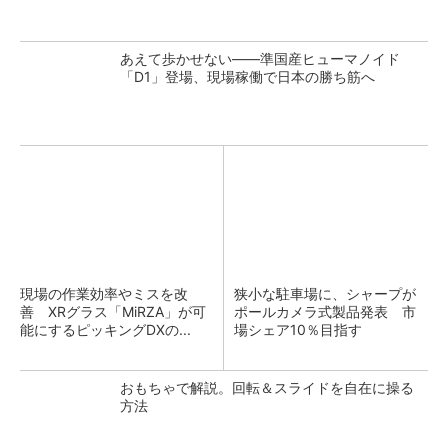
あえて歩かせない――準国産ヒューマノイド
「D1」登場、現場稼働で日本の勝ち筋へ
現場の作業効率やミスを改
狭小な駐車場に、シャープが
善 XRグラス「MiRZA」が可
ポールカメラ式製品発表 市
能にするピッキングDXの...
場シェア10％目指す
おもちゃで解説。回転＆スライドを自在に操る
方法