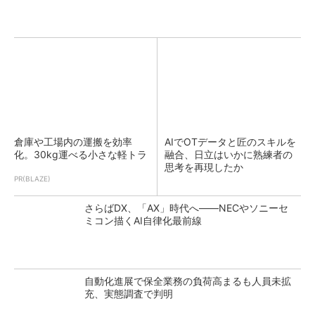
倉庫や工場内の運搬を効率
AIでOTデータと匠のスキルを
化。30kg運べる小さな軽トラ
融合、日立はいかに熟練者の
思考を再現したか
PR(BLAZE)
さらばDX、「AX」時代へ――NECやソニーセ
ミコン描くAI自律化最前線
自動化進展で保全業務の負荷高まるも人員未拡
充、実態調査で判明