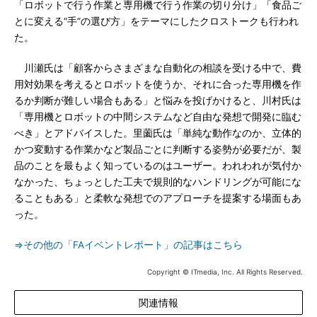
「ロボットで行う作業と専用機で行う作業の切り分け」「食品ご
とに変える“手”の選び方」をテーマにしたクロストークも行われ
た。
川瀬氏は「顧客からさまざまな自動化の相談を受ける中で、費
用対効果を考えるとロボットを使うか、それに合った専用機を作
るか判断が難しい場合もある」と悩みを投げかけると、川村氏は
「専用機とロボットの中間システムなど自由な発想で開発に臨む
べき」とアドバイスした。里薗氏は「単純な動作なのか、立体的
かつ変動する作業かなど製品ごとに判断する姿勢が必要だが、製
品のことを最もよく知っているのはユーザー。われわれが気付か
なかった、ちょっとした工夫で規則的なハンドリングが可能にな
ることもある」と柔軟な発想でのアプローチを提案する場面もあ
った。
⇒その他の「FAイベントレポート」の記事はこちら
Copyright © ITmedia, Inc. All Rights Reserved.
関連情報