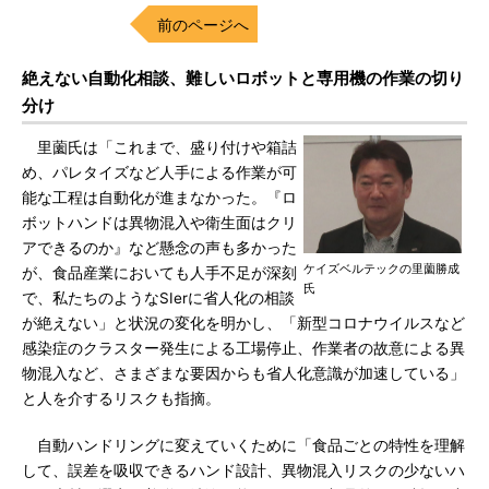
前のページへ
絶えない自動化相談、難しいロボットと専用機の作業の切り
分け
里薗氏は「これまで、盛り付けや箱詰
め、パレタイズなど人手による作業が可
能な工程は自動化が進まなかった。『ロ
ボットハンドは異物混入や衛生面はクリ
アできるのか』など懸念の声も多かった
ケイズベルテックの里薗勝成
が、食品産業においても人手不足が深刻
氏
で、私たちのようなSIerに省人化の相談
が絶えない」と状況の変化を明かし、「新型コロナウイルスなど
感染症のクラスター発生による工場停止、作業者の故意による異
物混入など、さまざまな要因からも省人化意識が加速している」
と人を介するリスクも指摘。
自動ハンドリングに変えていくために「食品ごとの特性を理解
して、誤差を吸収できるハンド設計、異物混入リスクの少ないハ