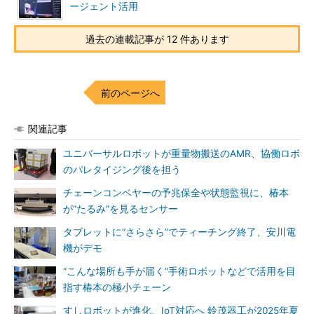
ージェント活用
過去の連載記事が 12 件あります
前のページへ
関連記事
ユニバーサルロボットが重量物搬送のAMR、協働ロボ
のパレタイジング後を担う
チェーンコンベヤーの予兆保全や状態監視に、椿本
が“たるみ”を見るセンサー
タブレットに“さらさら”でティーチング終了、安川電
機がデモ
“こんな場所も手が届く”手術ロボットなどで活用を目
指す椿本の極小チェーン
すしロボットが進化、IoT対応へ 鈴茂器工が2025年夏