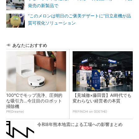
発売の新製品で
“このメロンは明日のご褒美デザートに”日立産機が品
質可視化ソリューション
あなたにおすすめ
100℃でモップ洗浄、圧倒的
【見城徹×藤田晋】AI時代でも
な吸引力…今注目のロボット
変わらない経営者の本質
掃除機
PR(Dreame)
PR(FINCHI on GOETHE)
令和8年熊本地震による工場への影響まとめ