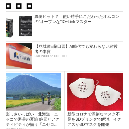
異例ヒット？ 使い勝手にこだわったオムロン
の“オープンな”IO-Linkマスター
【見城徹×藤田晋】AI時代でも変わらない経営
者の本質
PR(FINCHI on GOETHE)
楽しさいっぱい！北海道・ニ
新型コロナで深刻なマスク不
セコで避暑の夏旅 絶景とアク
足を3Dプリンタで解消、イグ
ティビティが揃う「ニセコ
アスが3Dマスクを開発