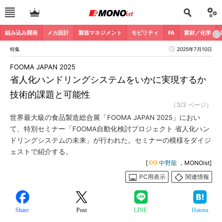
組み込み開発
メカ設計
製造マネジメント
モビリティ
FA
素材／化学
特集
2025年7月10日
FOOMA JAPAN 2025
省人化ハンドリングシステムをいかに実現するか
技術的課題と可能性
（3/3 ページ）
世界最大級の食品製造総合展「FOOMA JAPAN 2025」におい
て、特別セミナー「FOOMA自動化検討プロジェクト 省人化ハン
ドリングシステムの未来」が行われた。セミナーの模様をダイジ
ェストで紹介する。
[
中野龍
，MONOist]
PC用表示
関連情報
Share
Post
LINE
Hatena