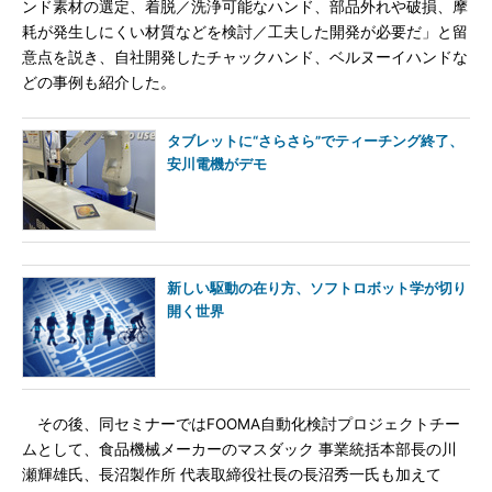
ンド素材の選定、着脱／洗浄可能なハンド、部品外れや破損、摩
耗が発生しにくい材質などを検討／工夫した開発が必要だ」と留
意点を説き、自社開発したチャックハンド、ベルヌーイハンドな
どの事例も紹介した。
タブレットに“さらさら”でティーチング終了、
安川電機がデモ
新しい駆動の在り方、ソフトロボット学が切り
開く世界
その後、同セミナーではFOOMA自動化検討プロジェクトチー
ムとして、食品機械メーカーのマスダック 事業統括本部長の川
瀬輝雄氏、長沼製作所 代表取締役社長の長沼秀一氏も加えて