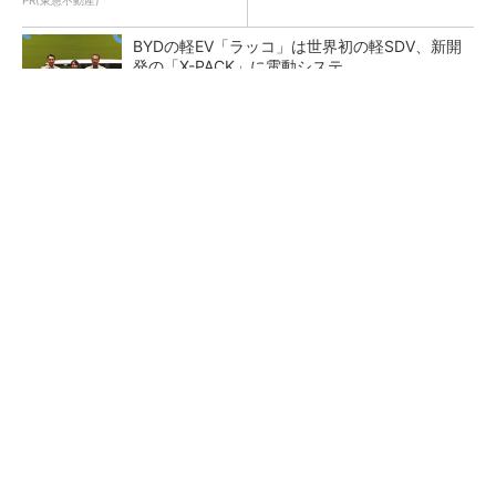
東...
PR(東急不動産)
BYDの軽EV「ラッコ」は世界初の軽SDV、新開
発の「X-PACK」に電動システ...
ペロブスカイト太陽電池の量産に有効なイン
ク、従来比で1.5倍の性能向上
【レベル14】生成AIを味方に、3D CADを使い
こなそう！