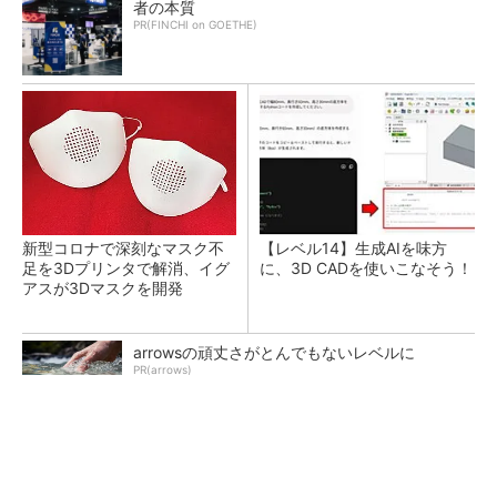
者の本質
PR(FINCHI on GOETHE)
新型コロナで深刻なマスク不
【レベル14】生成AIを味方
足を3Dプリンタで解消、イグ
に、3D CADを使いこなそう！
アスが3Dマスクを開発
arrowsの頑丈さがとんでもないレベルに
PR(arrows)
令和8年熊本地震による工場への影響まとめ