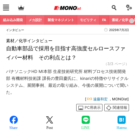
組み込み開発
メカ設計
製造マネジメント
モビリティ
FA
素材／化学
インタビュー
2025年7月2日
素材／化学インタビュー
自動車部品で採用を目指す高強度セルロースファ
イバー材料 その利点とは？
（3/3 ページ）
パナソニックHD MI本部 生産技術研究所 材料プロセス技術開発
部 有機材料技術課 課長の豊田慶氏に、kinariの特徴やリサイクル
システム、展開事例、最近の取り組み、今後の展開について聞い
た。
[
遠藤和宏
，MONOist]
PC用表示
関連情報
Share
Post
LINE
Hatena