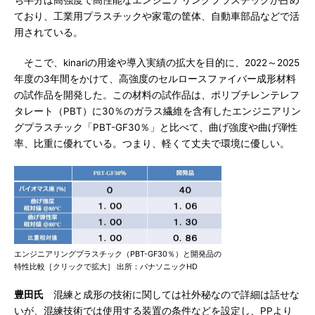
ち半分は高強度で高性能なエンジニアリングプラスチックが占め
ており、工業用プラスチックや家電の筐体、自動車部品などで活
用されている。
そこで、kinariの用途や導入実績の拡大を目的に、2022～2025
年度の3年間をかけて、高強度のセルロースファイバー成形材料
の試作品を開発した。この材料の試作品は、ポリブチレンテレフ
タレート（PBT）に30％のガラス繊維を含有したエンジニアリン
グプラスチック「PBT-GF30％」と比べて、曲げ強度や曲げ弾性
率、比重に優れている。つまり、軽くて丈夫で環境に優しい。
エンジニアリングプラスチック（PBT-GF30％）と開発品の
特性比較［クリックで拡大］ 出所：パナソニックHD
豊田氏
混練と成形の技術に関しては社外秘なので詳細は話せな
いが、混練技術では使用する装置の条件などを設定し、PPより