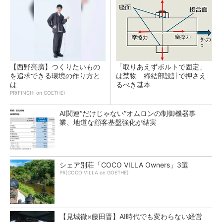
【西野亮廣】つくりたいもの
「取りあえずボルトで固定」
を追求できる環境の作り方と
は禁物 締結部設計で押さえ
は
るべき基本
PR(FINCHI on GOETHE)
AI関連“だけじゃない”オムロンの制御機器事
業、地道な顧客基盤強化が結実
シェア別荘「COCO VILLA Owners」3選
PR(COCO VILLA on GOETHE)
【見城徹×藤田晋】AI時代でも変わらない経営