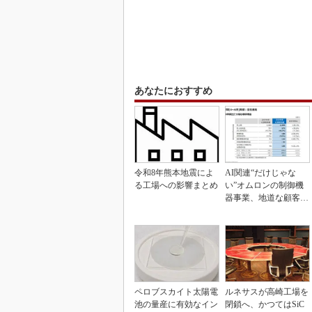
あなたにおすすめ
令和8年熊本地震によ
AI関連“だけじゃな
る工場への影響まとめ
い”オムロンの制御機
器事業、地道な顧客基
盤強化が結実
ペロブスカイト太陽電
ルネサスが高崎工場を
池の量産に有効なイン
閉鎖へ、かつてはSiC