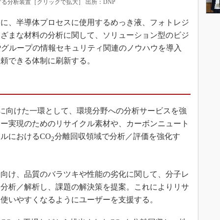
る分析装置［クリックで拡大］ 出所：DNP
に、半導体プロセスに使用するめっき液、フォトレジ
まざまな材料の分析に関して、ソリューション型のビジ
Pグループの情報セキュリティ関連のノウハウを導入
依頼できる体制に刷新する。
に向けた一環として、環境分野への分析サービスを強
ミー実現のためのリサイクル素材や、カーボンニュート
ルにおけるCO
分離回収領域で分析／評価を強化す
2
向け、品質のバラツキや性能の劣化に関して、分子レ
に分析／解析し、課題の解決策を提案。これによりリサ
り使いやすくなるようにユーザーを支援する。