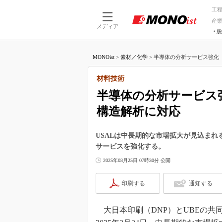
工
産
メディア
脱
つながる技術
AI×技術
MONOist
>
素材／化学
>
半導体の分析サービス強化 
つながる工場
AI×設備
つながるサービ
Physical
材料技術
半導体の分析サービス
構造解析に対応
USALは中長期的な市場拡大が見込ま
サービスを強化する。
2025年03月25日 07時30分 公開
印刷する
通知する
大日本印刷（DNP）とUBEの共同