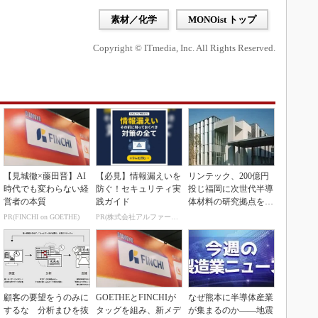
素材／化学
MONOist トップ
Copyright © ITmedia, Inc. All Rights Reserved.
【見城徹×藤田晋】AI
【必見】情報漏えいを
リンテック、200億円
時代でも変わらない経
防ぐ！セキュリティ実
投じ福岡に次世代半導
営者の本質
践ガイド
体材料の研究拠点を開
設
PR(FINCHI on GOETHE)
PR(株式会社アルファーテクノ)
顧客の要望をうのみに
GOETHEとFINCHIが
なぜ熊本に半導体産業
するな 分析まひを抜
タッグを組み、新メデ
が集まるのか――地震