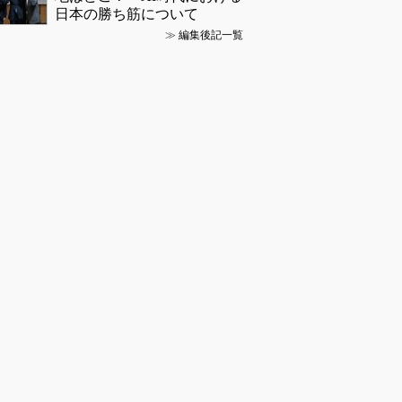
日本の勝ち筋について
≫
編集後記一覧