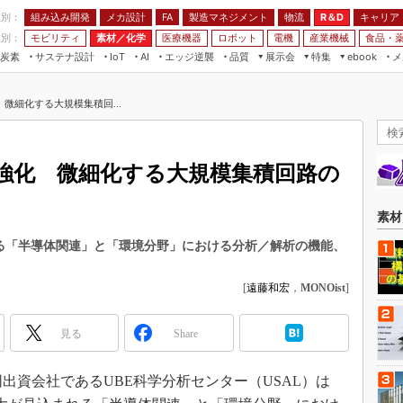
程別：
組み込み開発
メカ設計
製造マネジメント
物流
R＆D
キャリア
FA
業別：
モビリティ
素材／化学
医療機器
ロボット
電機
産業機械
食品・
炭素
サステナ設計
エッジ逆襲
品質
展示会
特集
メ
IoT
AI
ebook
伝承
組み込み開発
CEATEC
読者調査まとめ
編集後記
微細化する大規模集積回...
JIMTOF
保全
メカ設計
つながるクルマ
組込み/エッジ コンピューティング
ス
 AI
製造マネジメント
5G
展＆IoT/5Gソリューション展
VR／AR
FA
強化 微細化する大規模集積回路の
IIFES
モビリティ
フィールドサービス
国際ロボット展
素材／化学
FPGA
素材
ジャパンモビリティショー
組み込み画像技術
れる「半導体関連」と「環境分野」における分析／解析の機能、
TECHNO-FRONTIER
組み込みモデリング
人テク展
[
遠藤和宏
，
MONOist
]
Windows Embedded
スマート工場EXPO
車載ソフト開発
見る
Share
EdgeTech+
ISO26262
日本ものづくりワールド
出資会社であるUBE科学分析センター（USAL）は
無償設計ツール
AUTOMOTIVE WORLD