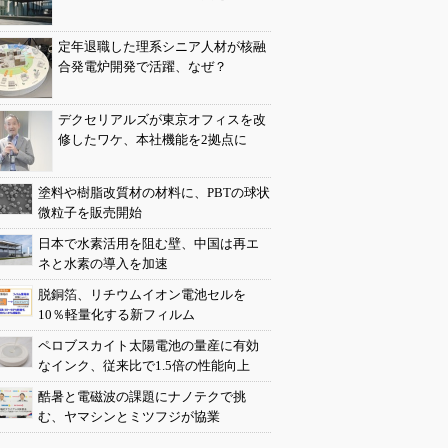
定年退職した理系シニア人材が核融
合発電炉開発で活躍、なぜ？
デクセリアルズが東京オフィスを改
修したワケ、本社機能を2拠点に
塗料や樹脂改質材の材料に、PBTの球状
微粒子を販売開始
日本で水素活用を阻む壁、中国は再エ
ネと水素の導入を加速
脱銅箔、リチウムイオン電池セルを
10％軽量化する新フィルム
ペロブスカイト太陽電池の量産に有効
なインク、従来比で1.5倍の性能向上
酷暑と電磁波の課題にナノテクで挑
む、ヤマシンとミツフジが協業