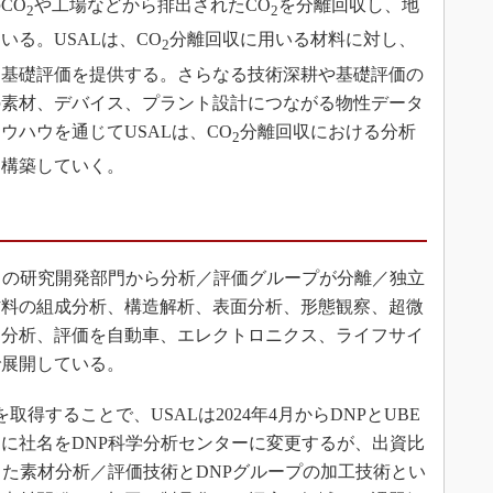
CO
や工場などから排出されたCO
を分離回収し、地
2
2
る。USALは、CO
分離回収に用いる材料に対し、
2
た基礎評価を提供する。さらなる技術深耕や基礎評価の
の素材、デバイス、プラント設計につながる物性データ
ウハウを通じてUSALは、CO
分離回収における分析
2
を構築していく。
）の研究開発部門から分析／評価グループが分離／独立
材料の組成分析、構造解析、表面分析、形態観察、超微
な分析、評価を自動車、エレクトロニクス、ライフサイ
で展開している。
を取得することで、USALは2024年4月からDNPとUBE
1日に社名をDNP科学分析センターに変更するが、出資比
った素材分析／評価技術とDNPグループの加工技術とい