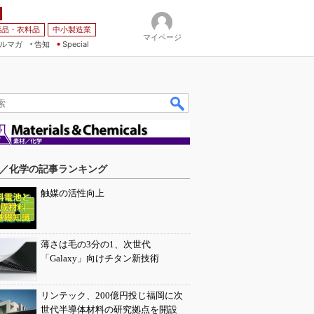
薬品・衣料品
中小製造業
マイページ
ルマガ
告知
Special
／化学の記事ランキング
触媒の活性向上
薄さは毛の3分の1、次世代
「Galaxy」向けチタン新技術
リンテック、200億円投じ福岡に次
世代半導体材料の研究拠点を開設