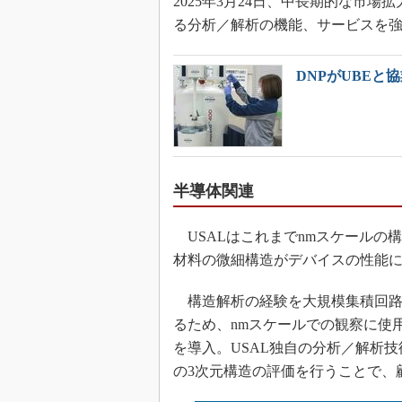
2025年3月24日、中長期的な市
る分析／解析の機能、サービスを
DNPがUBE
半導体関連
USALはこれまでnmスケールの
材料の微細構造がデバイスの性能
構造解析の経験を大規模集積回路（
るため、nmスケールでの観察に使
を導入。USAL独自の分析／解析
の3次元構造の評価を行うことで、