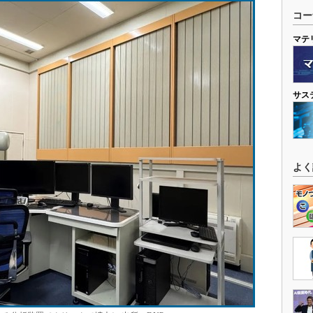
コー
マテ
サス
よく