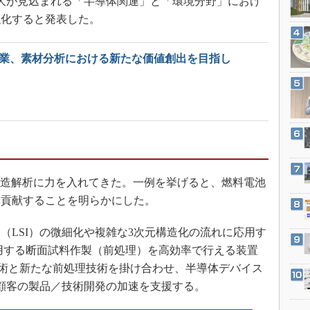
場拡大が見込まれる「半導体関連」と「環境分野」におけ
3Dプリンタ
産業オープンネット展
強化すると発表した。
デジタルツインとCAE
S＆OP
と協業、素材分析における新たな価値創出を目指し
インダストリー4.0
イノベーション
製造業ビッグデータ
メイドインジャパン
植物工場
知財マネジメント
構造解析に力を入れてきた。一例を挙げると、燃料電池
海外生産
に貢献することを明らかにした。
グローバル設計・開発
LSI）の微細化や複雑な3次元構造化の流れに応用す
制御セキュリティ
用する断面試料作製（前処理）を高効率で行える装置
新型コロナへの対応
技術と新たな前処理技術を掛け合わせ、半導体デバイス
顧客の製品／技術開発の加速を支援する。