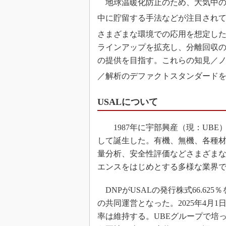
地球温暖化防止のため、大気中の
中に貯留する手法などが注目されてい
さまざまな環境での応用を想定し
ラインアップを拡充し、分離回収
の提供を目指す。これらの知見／ノ
／解析のデファクトスタンダード
USALについて
1987年に宇部興産（現：UBE
して誕生した。有機、無機、各種
量分析、安全性評価などさまざま
エンスをはじめとする多様な業界
DNPがUSALの発行株式66.625％
の共同運営となった。2025年4月
率は維持する。UBEグループで培