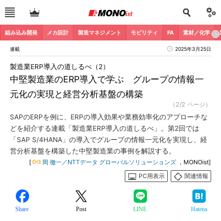
組み込み開発
メカ設計
製造マネジメント
モビリティ
FA
素材／化学
連載
2025年3月25日
製造業ERP導入の道しるべ（2）
中堅製造業のERP導入で学ぶ グループの情報一
元化の実現と経営分析基盤の構築
（2/2 ページ）
SAPのERPを例に、ERPの導入効果や業務効率化のアプローチな
どを紹介する連載「製造業ERP導入の道しるべ」。第2回では
「SAP S/4HANA」の導入でグループの情報一元化を実現し、経
営分析基盤を構築した中堅製造業の事例を解説する。
[
岡 徹一／NTTデータ グローバルソリューションズ
，MONOist]
PC用表示
関連情報
Share
Post
LINE
Hatena