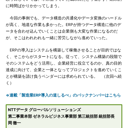
に時間ばかりかかってしまう。
今回の事例でも、データ構造の共通化やデータ変換のハードル
が高く、地道な作業も多かった。ERPが持つデータ構造に他のデ
ータを合わせ込んでいくことは企業側も大変な作業になるのだ
が、そこはわれわれも一緒に苦労しながら進めていった。
ERPの導入はシステムを構築して稼働させることが目的ではな
く、そこからがスタートになる。従って、システム構築の段階で
そのシステムをどう活用し、企業経営に役立てるのか、真の目的
達成に向けて、企業と一体となってプロジェクトを進めていくこ
とが構築を請け負うベンダーには求められている。 （次回へ続
く）
⇒連載「製造業ERP導入の道しるべ」のバックナンバーはこちら
NTTデータ グローバルソリューションズ
第二事業本部 ゼネラルビジネス事業部 第三統括部 統括部長
岡 徹一