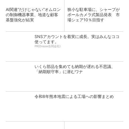
AI関連“だけじゃない”オムロン
狭小な駐車場に、シャープが
の制御機器事業、地道な顧客
ポールカメラ式製品発表 市
基盤強化が結実
場シェア10％目指す
SNSアカウントを着実に成長。実はみんなココ
使ってます。
PR(Dreaw合同会社)
いくら部品を集めても納期が遅れる不思議、
「納期順守率」に潜むワナ
令和8年熊本地震による工場への影響まとめ