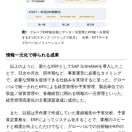
図1
グループERP統合前にデータ一元管理とKPI統一を実現
する3つのステップ［クリックで拡大］ 出所：NTTデータ
グローバルソリューションズ
情報一元化で得られる成果
以上のように、新たなERPとしてSAP S/4HANAを導入したこ
とで、日次や月次、四半期など、事業運営に必要なタイミング
で、必要な情報を提供できる仕組みを実現するに至った。グロー
バルで統一されたKPIによる経営管理や予実管理、製品単位での
収益／採算管理や、各種経営に関わる情報の一元管理といった、
経営管理高度化の主要課題達成に成功した。
また、以前は手作業で作成していた業績報告や予実分析、予算
策定業務を、ERPによってシステム化することで、業務のスピー
ドと精度が向上しただけでなく、グローバルでの分析軸やKPIの