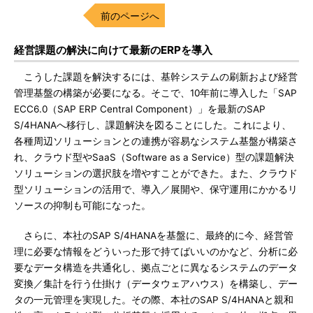
前のページへ
経営課題の解決に向けて最新のERPを導入
こうした課題を解決するには、基幹システムの刷新および経営
管理基盤の構築が必要になる。そこで、10年前に導入した「SAP
ECC6.0（SAP ERP Central Component）」を最新のSAP
S/4HANAへ移行し、課題解決を図ることにした。これにより、
各種周辺ソリューションとの連携が容易なシステム基盤が構築さ
れ、クラウド型やSaaS（Software as a Service）型の課題解決
ソリューションの選択肢を増やすことができた。また、クラウド
型ソリューションの活用で、導入／展開や、保守運用にかかるリ
ソースの抑制も可能になった。
さらに、本社のSAP S/4HANAを基盤に、最終的に今、経営管
理に必要な情報をどういった形で持てばいいのかなど、分析に必
要なデータ構造を共通化し、拠点ごとに異なるシステムのデータ
変換／集計を行う仕掛け（データウェアハウス）を構築し、デー
タの一元管理を実現した。その際、本社のSAP S/4HANAと親和