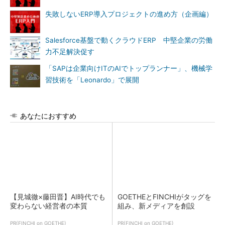
失敗しないERP導入プロジェクトの進め方（企画編）
Salesforce基盤で動くクラウドERP 中堅企業の労働
力不足解決促す
「SAPは企業向けITのAIでトップランナー」、機械学
習技術を「Leonardo」で展開
あなたにおすすめ
【見城徹×藤田晋】AI時代でも
GOETHEとFINCHIがタッグを
変わらない経営者の本質
組み、新メディアを創設
PR(FINCHI on GOETHE)
PR(FINCHI on GOETHE)