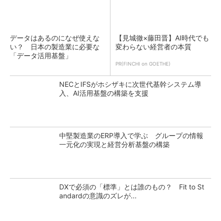
データはあるのになぜ使えな
【見城徹×藤田晋】AI時代でも
い？ 日本の製造業に必要な
変わらない経営者の本質
「データ活用基盤」
PR(FINCHI on GOETHE)
NECとIFSがホシザキに次世代基幹システム導
入、AI活用基盤の構築を支援
中堅製造業のERP導入で学ぶ グループの情報
一元化の実現と経営分析基盤の構築
DXで必須の「標準」とは誰のもの？ Fit to St
andardの意識のズレが...