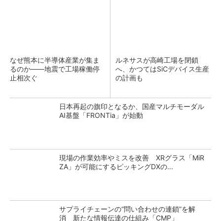
なぜ熊本に半導体産業が集ま
ルネサスが高崎工場を閉鎖
るのか――地震で工場稼働停
へ、かつてはSiCデバイス生産
止相次ぐ
の計画も
日本再起の旗印となるか、国産マルチモーダル
AI基盤「FRONTia」が始動
現場の作業効率やミスを改善 XRグラス「MiR
ZA」が可能にするピッキングDXの...
サプライチェーンの“問い合わせの連鎖”を解
消 新たな情報伝達の仕組み「CMP」