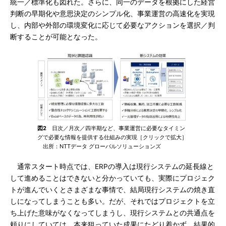
統一／標準化も図れた。さらに、同一のデータを根拠にした経営
判断の早期化や意思決定のシンプル化、事業運営の高速化を実現
し、内部や外部の環境変化に応じて必要なアクションを選択／判
断することが可能となった。
図2
日次／月次／四半期など、事業運営に必要なタイミン
グで必要な情報を提供する仕組みの実現［クリックで拡大］
出所：NTTデータ グローバルソリューションズ
通常スタート時点では、ERPの導入は現行システムの延長線と
して進めることはできないと分かっていても、実際にプロジェク
トが進んでいくとさまざまな事情で、結局現行システムの焼き直
しになってしまうことも多い。だが、それではプロジェクトを立
ち上げた意味がなくなってしまうし、現行システムとの共通点を
頼りにしていては、本来狙っていた成果にたどり着かず、結果的