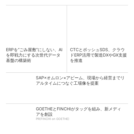
ERPを“ごみ屋敷”にしない、AI
CTCとボッシュSDS、クラウ
を即戦力にする次世代データ
ドERP活用で製造DXやGX支援
基盤の構築術
を推進
SAP×オムロン×アビーム、現場から経営までリ
アルタイムにつなぐ工場像を提案
GOETHEとFINCHIがタッグを組み、新メディ
アを創設
PR(FINCHI on GOETHE)