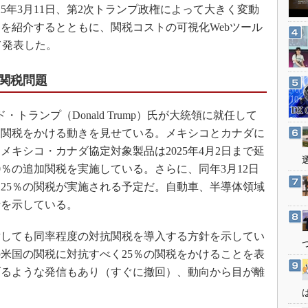
3Dプリンタ
25年3月11日、第2次トランプ政権によって大きく変動
産業オープンネット展
デジタルツインとCAE
を紹介するとともに、関税コストの可視化Webツール
いて発表した。
S＆OP
インダストリー4.0
関税問題
イノベーション
製造業ビッグデータ
・トランプ（Donald Trump）氏が大統領に就任して
な関税をかける動きを見せている。メキシコとカナダに
メイドインジャパン
メキシコ・カナダ協定対象製品は2025年4月2日まで延
植物工場
0％の追加関税を実施している。さらに、同年3月12日
知財マネジメント
25％の関税が実施される予定だ。自動車、半導体領域
海外生産
針を示している。
グローバル設計・開発
しても同率程度の対抗関税を導入する方針を示してい
制御セキュリティ
米国の関税に対抗すべく25％の関税をかけることを表
新型コロナへの対応
げるような発信もあり（すぐに撤回）、動向から目が離