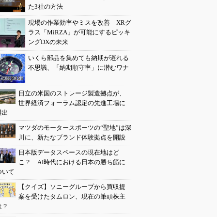
た3社の方法
現場の作業効率やミスを改善 XRグ
ラス「MiRZA」が可能にするピッキ
ングDXの未来
いくら部品を集めても納期が遅れる
不思議、「納期順守率」に潜むワナ
日立の米国のストレージ製造拠点が、
世界経済フォーラム認定の先進工場に
選出
マツダのモータースポーツの“聖地”は深
川に、新たなブランド体験拠点を開設
日本版データスペースの現在地はど
こ？ AI時代における日本の勝ち筋に
ついて
【クイズ】ソニーグループから買収提
案を受けたタムロン、現在の筆頭株主
は？