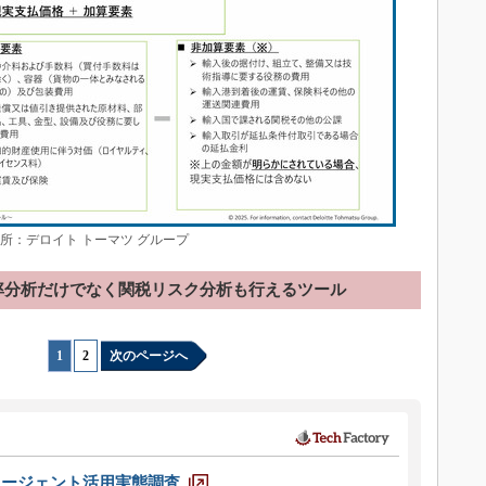
所：デロイト トーマツ グループ
率分析だけでなく関税リスク分析も行えるツール
1
|
2
次のページへ
エージェント活用実態調査