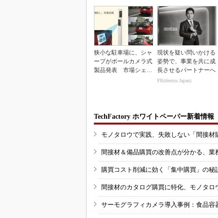
狭小な駐車場に、シャ
現状を疑い問いかける
ープがポールカメラ式
姿勢で、事業を共に成
製品発表 市場シェア
長させるパートナーへ
10％目指す
PR(dentsu Japan)
TechFactory ホワイトペーパー新着情報
モノタロウで実践、失敗しない「間接材
間接材＆備品購買の改善点が分かる、業
購買コスト削減に効く「集中購買」の秘
間接材のカタログ購買に特化、モノタロ
サーモグラフィカメラ導入事例：食品容