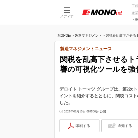
工
産
メディア
脱
つながる技術
AI×技術
MONOist
>
製造マネジメント
>
関税を乱高下させるト
つながる工場
AI×設備
つながるサービ
Physical
製造マネジメントニュース
関税を乱高下させるト
響の可視化ツールを強
デロイト トーマツ グループは、第2
イントを紹介するとともに、関税コストの可視
した。
2025年03月13日 08時00分 公開
印刷する
通知する