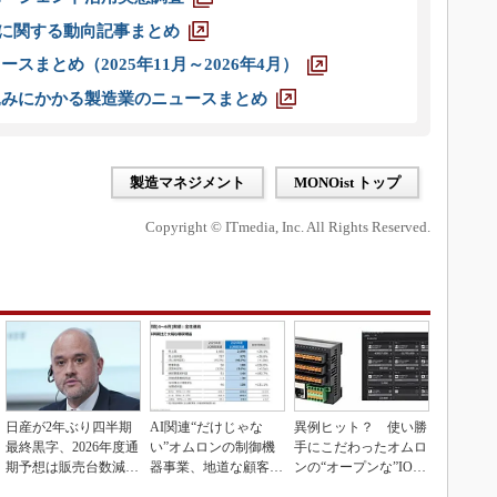
O」に関する動向記事まとめ
スまとめ（2025年11月～2026年4月）
込みにかかる製造業のニュースまとめ
製造マネジメント
MONOist トップ
Copyright © ITmedia, Inc. All Rights Reserved.
日産が2年ぶり四半期
AI関連“だけじゃな
異例ヒット？ 使い勝
最終黒字、2026年度通
い”オムロンの制御機
手にこだわったオムロ
期予想は販売台数減も
器事業、地道な顧客基
ンの“オープンな”IO-L
連結業績は維持
盤強化が結実
inkマスター