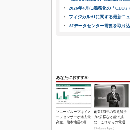
2026年4月に義務化の「CL
フィジカルAIに関する最新ニュー
AIデータセンター需要を取り
あなたにおすすめ
ソニーグループはイメ
創業125年の課題解決
ージセンサーが過去最
力×多様な才能で挑
高益、熊本地震の影響
む、これからの電通
も限定的
PR(dentsu Japan)