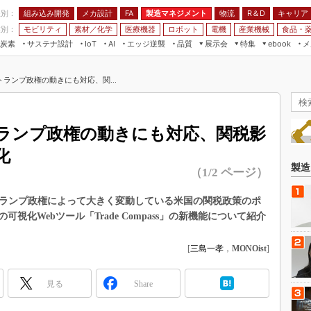
程別：
組み込み開発
メカ設計
製造マネジメント
物流
R＆D
キャリア
FA
業別：
モビリティ
素材／化学
医療機器
ロボット
電機
産業機械
食品・
炭素
サステナ設計
エッジ逆襲
品質
展示会
特集
メ
IoT
AI
ebook
伝承
組み込み開発
CEATEC
読者調査まとめ
編集後記
ランプ政権の動きにも対応、関...
JIMTOF
保全
メカ設計
つながるクルマ
組込み/エッジ コンピューティング
ス
 AI
製造マネジメント
5G
展＆IoT/5Gソリューション展
VR／AR
FA
ランプ政権の動きにも対応、関税影
IIFES
モビリティ
フィールドサービス
化
国際ロボット展
素材／化学
FPGA
製造
（1/2 ページ）
ジャパンモビリティショー
組み込み画像技術
TECHNO-FRONTIER
次トランプ政権によって大きく変動している米国の関税政策のポ
組み込みモデリング
化Webツール「Trade Compass」の新機能について紹介
人テク展
Windows Embedded
スマート工場EXPO
[
三島一孝
，
MONOist
]
車載ソフト開発
EdgeTech+
ISO26262
日本ものづくりワールド
見る
Share
無償設計ツール
AUTOMOTIVE WORLD