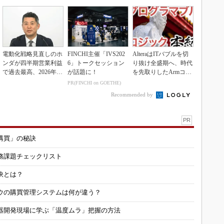
電動化戦略見直しのホ
FINCHI主催「IVS202
AlteraはITバブルを切
ンダが四半期営業利益
6」トークセッション
り抜け全盛期へ、時代
で過去最高、2026年度
が話題に！
を先取りしたArmコア
業績も上方修正
＋FPGA...
PR(FINCHI on GOETHE)
Recommended by
PR
購買」の秘訣
務課題チェックリスト
訣とは？
ウの購買管理システムは何が違う？
器開発現場に学ぶ「温度ムラ」把握の方法