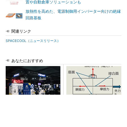
置や自動倉庫ソリューションも
放熱性を高めた、電源制御用インバーター向けの絶縁
回路基板
関連リンク
SPACECOOL（ニュースリリース）
あなたにおすすめ
【見城徹×藤田晋】AI時代でも
「取りあえずボルトで固定」
変わらない経営者の本質
は禁物 締結部設計で押さえ
るべき基本
PR(FINCHI on GOETHE)