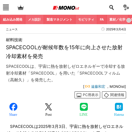
組み込み開発
メカ設計
製造マネジメント
モビリティ
FA
素材／化学
ニュース
2025年3月4日
材料技術
SPACECOOLが耐候年数を15年に向上させた放射
冷却素材を発売
SPACECOOLは、宇宙に熱を放射しゼロエネルギーで冷却する放
射冷却素材「SPACECOOL」を用いた「SPACECOOLフィルム
（高耐久）」を発売した。
[
遠藤和宏
，MONOist]
PC用表示
関連情報
Share
Post
LINE
Hatena
SPACECOOLは2025年3月3日、宇宙に熱を放射しゼロエネル