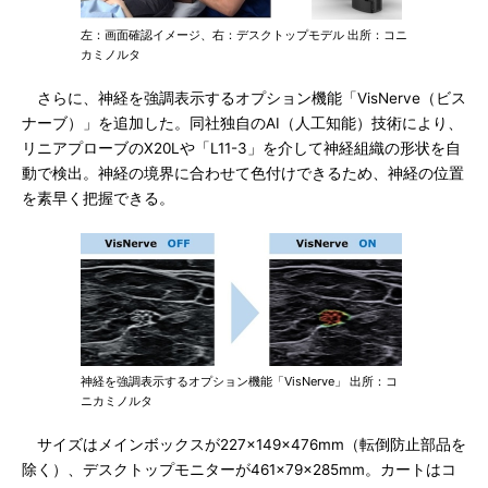
左：画面確認イメージ、右：デスクトップモデル 出所：コニ
カミノルタ
さらに、神経を強調表示するオプション機能「VisNerve（ビス
ナーブ）」を追加した。同社独自のAI（人工知能）技術により、
リニアプローブのX20Lや「L11-3」を介して神経組織の形状を自
動で検出。神経の境界に合わせて色付けできるため、神経の位置
を素早く把握できる。
神経を強調表示するオプション機能「VisNerve」 出所：コ
ニカミノルタ
サイズはメインボックスが227×149×476mm（転倒防止部品を
除く）、デスクトップモニターが461×79×285mm。カートはコ