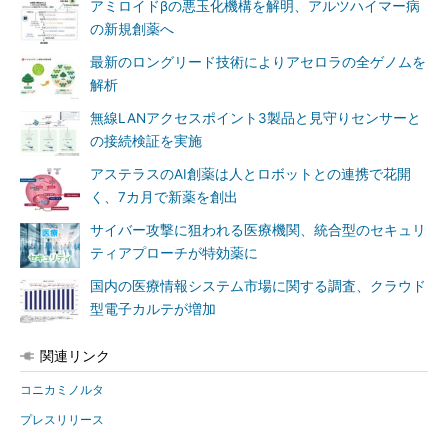
アミロイドβの悪玉化機構を解明、アルツハイマー病
の新規創薬へ
最新のロングリード技術によりアセロラの全ゲノムを
解析
無線LANアクセスポイント3製品と見守りセンサーと
の接続検証を実施
アステラスのAI創薬は人とロボットとの連携で花開
く、7カ月で新薬を創出
サイバー攻撃に狙われる医療機関、統合型のセキュリ
ティアプローチが特効薬に
国内の医療情報システム市場に関する調査、クラウド
型電子カルテが増加
関連リンク
コニカミノルタ
プレスリリース