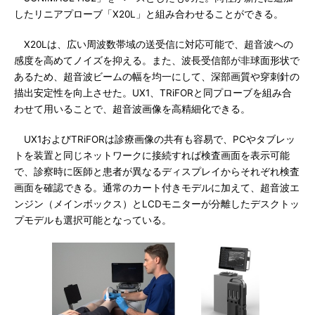
したリニアプローブ「X20L」と組み合わせることができる。
X20Lは、広い周波数帯域の送受信に対応可能で、超音波への
感度を高めてノイズを抑える。また、波長受信部が非球面形状で
あるため、超音波ビームの幅を均一にして、深部画質や穿刺針の
描出安定性を向上させた。UX1、TRiFORと同プローブを組み合
わせて用いることで、超音波画像を高精細化できる。
UX1およびTRiFORは診療画像の共有も容易で、PCやタブレッ
トを装置と同じネットワークに接続すれば検査画面を表示可能
で、診察時に医師と患者が異なるディスプレイからそれぞれ検査
画面を確認できる。通常のカート付きモデルに加えて、超音波エ
ンジン（メインボックス）とLCDモニターが分離したデスクトッ
プモデルも選択可能となっている。