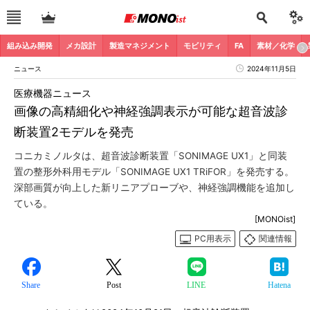
組み込み開発
メカ設計
製造マネジメント
モビリティ
FA
素材／化学
ニュース
2024年11月5日
医療機器ニュース
画像の高精細化や神経強調表示が可能な超音波診
断装置2モデルを発売
コニカミノルタは、超音波診断装置「SONIMAGE UX1」と同装
置の整形外科用モデル「SONIMAGE UX1 TRiFOR」を発売する。
深部画質が向上した新リニアプローブや、神経強調機能を追加し
ている。
[MONOist]
PC用表示
関連情報
Share
Post
LINE
Hatena