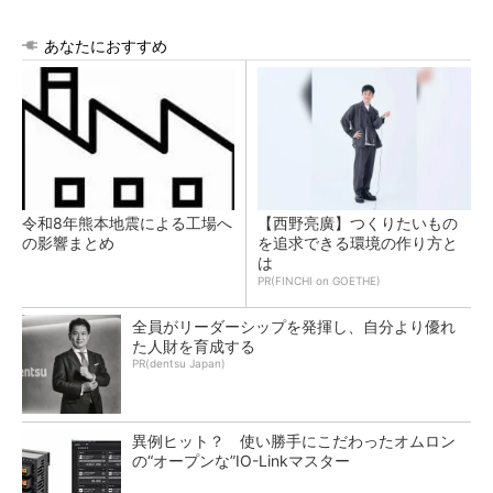
あなたにおすすめ
令和8年熊本地震による工場へ
【西野亮廣】つくりたいもの
の影響まとめ
を追求できる環境の作り方と
は
PR(FINCHI on GOETHE)
全員がリーダーシップを発揮し、自分より優れ
た人財を育成する
PR(dentsu Japan)
異例ヒット？ 使い勝手にこだわったオムロン
の“オープンな”IO-Linkマスター