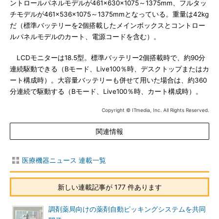
ントロールパネルモデルが461×630×1075～1375mm、フルタッ
チモデルが461×536×1075～1375mmとなっている。重量は42kg
だ（標準バッテリーを2個搭載したメインボックスとコントロー
ルパネルモデルのカート、電源コードを含む）。
LCDモニターは18.5型。標準バッテリー2個搭載時で、約90分
連続駆動できる（Bモード、Live100％時、デスクトップまたはカ
ート構成時）。大容量バッテリーも併せて用いた場合は、約360
分連続で駆動する（Bモード、Live100％時、カート構成時）。
Copyright © ITmedia, Inc. All Rights Reserved.
関連情報
医療機器ニュース 連載一覧
新しい連載記事が 177 件あります
調剤薬局向けの薬剤自動ピッキングシステムを共同