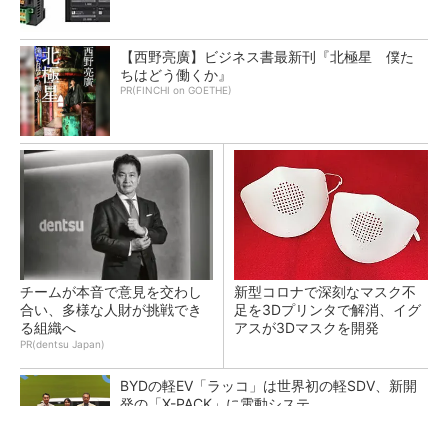
【西野亮廣】ビジネス書最新刊『北極星 僕た
ちはどう働くか』
PR(FINCHI on GOETHE)
チームが本音で意見を交わし
新型コロナで深刻なマスク不
合い、多様な人財が挑戦でき
足を3Dプリンタで解消、イグ
る組織へ
アスが3Dマスクを開発
PR(dentsu Japan)
BYDの軽EV「ラッコ」は世界初の軽SDV、新開
発の「X-PACK」に電動システ...