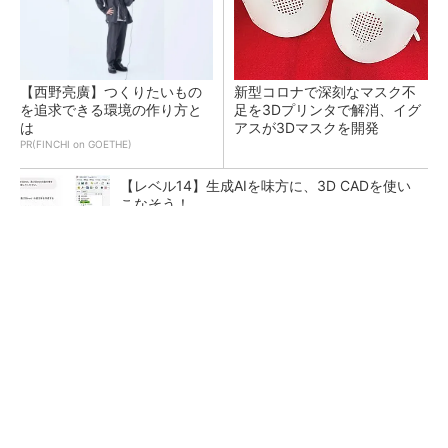
【西野亮廣】つくりたいもの
新型コロナで深刻なマスク不
を追求できる環境の作り方と
足を3Dプリンタで解消、イグ
は
アスが3Dマスクを開発
PR(FINCHI on GOETHE)
【レベル14】生成AIを味方に、3D CADを使い
こなそう！
令和8年熊本地震による工場への影響まとめ
狭小な駐車場に、シャープがポールカメラ式製
品発表 市場シェア10％目指す