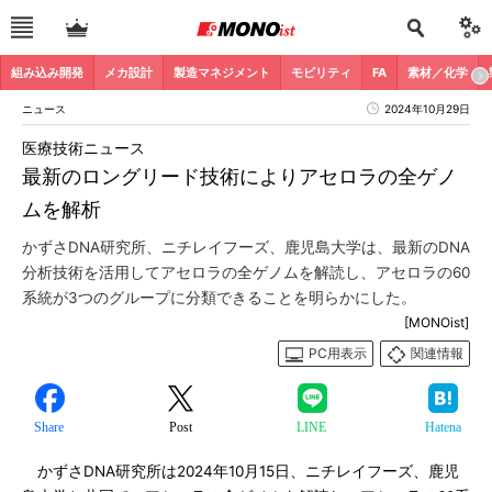
組み込み開発
メカ設計
製造マネジメント
モビリティ
FA
素材／化学
ニュース
2024年10月29日
医療技術ニュース
最新のロングリード技術によりアセロラの全ゲノ
ムを解析
かずさDNA研究所、ニチレイフーズ、鹿児島大学は、最新のDNA
分析技術を活用してアセロラの全ゲノムを解読し、アセロラの60
系統が3つのグループに分類できることを明らかにした。
[MONOist]
PC用表示
関連情報
Share
Post
LINE
Hatena
かずさDNA研究所は2024年10月15日、ニチレイフーズ、鹿児