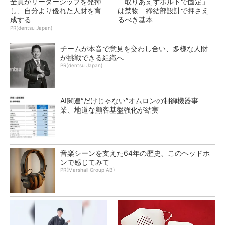
全員がリーダーシップを発揮
「取りあえずボルトで固定」
し、自分より優れた人財を育
は禁物 締結部設計で押さえ
成する
るべき基本
PR(dentsu Japan)
チームが本音で意見を交わし合い、多様な人財
が挑戦できる組織へ
PR(dentsu Japan)
AI関連“だけじゃない”オムロンの制御機器事
業、地道な顧客基盤強化が結実
音楽シーンを支えた64年の歴史、このヘッドホ
ンで感じてみて
PR(Marshall Group AB)