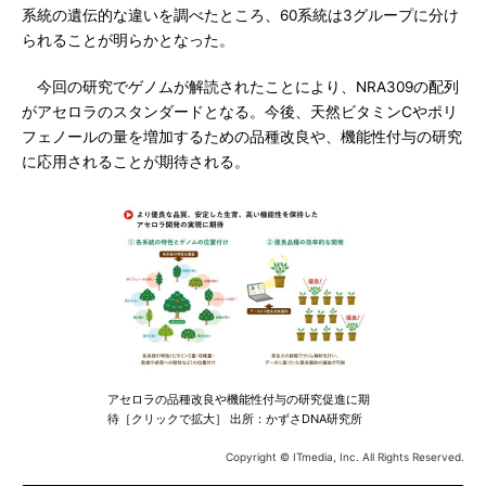
系統の遺伝的な違いを調べたところ、60系統は3グループに分け
られることが明らかとなった。
今回の研究でゲノムが解読されたことにより、NRA309の配列
がアセロラのスタンダードとなる。今後、天然ビタミンCやポリ
フェノールの量を増加するための品種改良や、機能性付与の研究
に応用されることが期待される。
アセロラの品種改良や機能性付与の研究促進に期
待［クリックで拡大］ 出所：かずさDNA研究所
Copyright © ITmedia, Inc. All Rights Reserved.