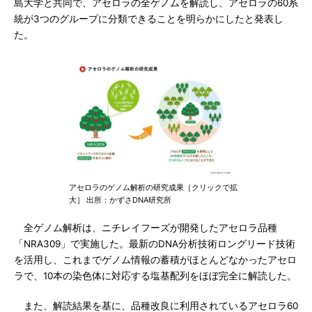
島大学と共同で、アセロラの全ゲノムを解読し、アセロラの60系
統が3つのグループに分類できることを明らかにしたと発表し
た。
アセロラのゲノム解析の研究成果［クリックで拡
大］ 出所：かずさDNA研究所
全ゲノム解析は、ニチレイフーズが開発したアセロラ品種
「NRA309」で実施した。最新のDNA分析技術ロングリード技術
を活用し、これまでゲノム情報の蓄積がほとんどなかったアセロ
ラで、10本の染色体に対応する塩基配列をほぼ完全に解読した。
また、解読結果を基に、品種改良に利用されているアセロラ60