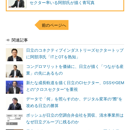
セクター率いる阿部氏が描く青写真
前のページへ
関連記事
日立のコネクティブインダストリーズセクタートップ
に阿部淳氏「ITとOTを熟知」
コングロマリットを価値に、日立が描く「つながる産
業」の先にあるもの
新たな成長軌道を描く日立のCIセクター、DSSやGEM
との“クロスセクター”を重視
データで「何」を照らすのか、デジタル変革の“際”を
攻める日立の勝算
ボッシュが日立の空調合弁会社を買収、清水事業所は
なぜ日立グループに残るのか