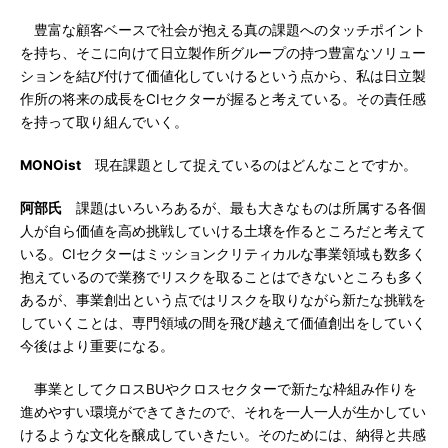
豊富な顧客ベースで社会が抱える真の課題へのタッチポイント
を持ち、そこに向けて日立製作所グループの持つ豊富なソリュー
ションを結び付けて価値化していけるという点から、私は日立製
作所の将来の成長をCIセクターが握ると考えている。その責任感
を持って取り組んでいく。
MONOist
現在課題として捉えているのはどんなことですか。
阿部氏
課題はいろいろあるが、最も大きなものは所属する各個
人が自ら価値を高め挑戦していける土壌を作るところだと考えて
いる。CIセクターはミッションクリティカルな事業領域も数多く
抱えているので業務でリスクを取ることはできないところも多く
あるが、事業創出という点ではリスクを取りながら新たな挑戦を
していくことは、専門領域の間を飛び越えて価値創出をしていく
今後はより重要になる。
事業としてクロスBUやクロスセクターで新たな枠組み作りを
進めやすい環境ができてきたので、それを一人一人が生かしてい
けるような文化を醸成していきたい。そのためには、納得と共感