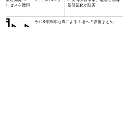
ロセスを活用
基盤強化が結実
令和8年熊本地震による工場への影響まとめ
【見城徹×藤田晋】AI時代でも変わらない経営
者の本質
PR(FINCHI on GOETHE)
ソニーグループがタムロン買収を提案、その狙
いは？ CFOがコメント