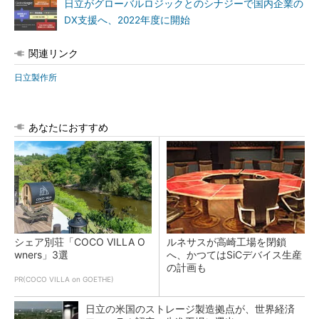
日立がグローバルロジックとのシナジーで国内企業の
DX支援へ、2022年度に開始
関連リンク
日立製作所
あなたにおすすめ
シェア別荘「COCO VILLA O
ルネサスが高崎工場を閉鎖
wners」3選
へ、かつてはSiCデバイス生産
の計画も
PR(COCO VILLA on GOETHE)
日立の米国のストレージ製造拠点が、世界経済