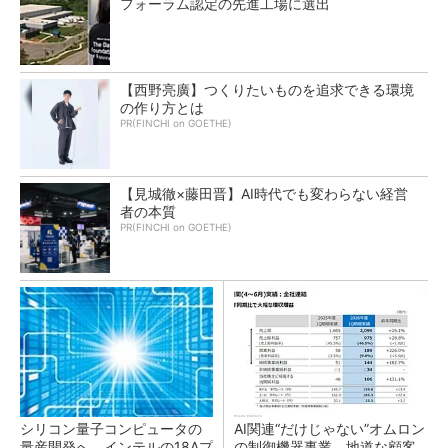
フォーラム認定の先進工場に選出
【西野亮廣】つくりたいものを追求できる環境
の作り方とは
PR(FINCHI on GOETHE)
【見城徹×藤田晋】AI時代でも変わらない経営
者の本質
PR(FINCHI on GOETHE)
シリコン量子コンピュータの
AI関連“だけじゃない”オムロン
量産開発へ、インテルの18Aプ
の制御機器事業、地道な顧客