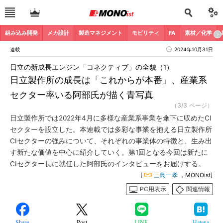
組み込み開発
メカ設計
製造マネジメント
モビリティ
FA
素材／化学
連載
2024年10月31日
日立の新成長エンジン「コネクティブ」の全貌（1）
日立製作所の成長は「これからが本番」、産業系
セクター率いる阿部氏が描く青写真
（3/3 ページ）
日立製作所では2022年4月に多様な産業系事業を傘下に収めたCI
セクターを設立した。本連載では多彩な事業を抱える日立製作所
CIセクターの強みについて、それぞれの事業体の特徴と、生み出
す新たな価値を中心に紹介していく。第1回となる今回は新たに
CIセクター長に就任した阿部氏のインタビューをお届けする。
[
三島一孝
，MONOist]
PC用表示
関連情報
Share
Post
LINE
Hatena