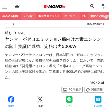
組み込み開発
メカ設計
製造マネジメント
モビリティ
FA
素材／化学
ニュース
2024年10月7日
船も「CASE」
ヤンマーがゼロエミッション船向け水素エンジン
の陸上実証に成功、定格出力500kW
ヤンマーパワーテクノロジーは、日本財団の「ゼロエミッション
船の実証実験にかかる技術開発助成プログラム」において、内航
船舶向け「発電用パイロット着火式水素4ストローク高速エンジ
ン」の陸上実証試験を進め、定格出力約500kWでの運転に成功し
た。
[MONOist]
PC用表示
関連情報
Share
Post
LINE
Hatena