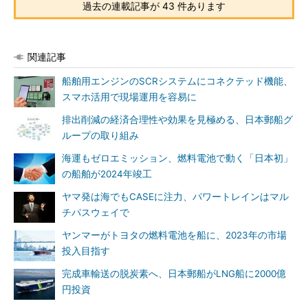
過去の連載記事が 43 件あります
関連記事
船舶用エンジンのSCRシステムにコネクテッド機能、
スマホ活用で現場運用を容易に
排出削減の経済合理性や効果を見極める、日本郵船グ
ループの取り組み
海運もゼロエミッション、燃料電池で動く「日本初」
の船舶が2024年竣工
ヤマ発は海でもCASEに注力、パワートレインはマル
チパスウェイで
ヤンマーがトヨタの燃料電池を船に、2023年の市場
投入目指す
完成車輸送の脱炭素へ、日本郵船がLNG船に2000億
円投資