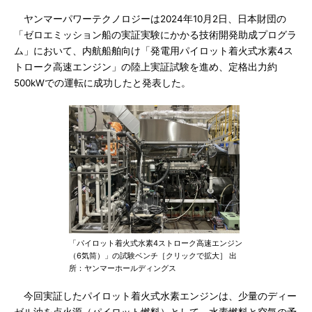
ヤンマーパワーテクノロジーは2024年10月2日、日本財団の
「ゼロエミッション船の実証実験にかかる技術開発助成プログラ
ム」において、内航船舶向け「発電用パイロット着火式水素4ス
トローク高速エンジン」の陸上実証試験を進め、定格出力約
500kWでの運転に成功したと発表した。
「パイロット着火式水素4ストローク高速エンジン
（6気筒）」の試験ベンチ［クリックで拡大］ 出
所：ヤンマーホールディングス
今回実証したパイロット着火式水素エンジンは、少量のディー