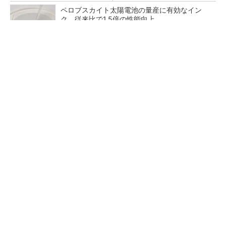
ペロブスカイト太陽電池の量産に有効なイン
ク、従来比で1.5倍の性能向上
シェア別荘「COCO VILLA Owners」3選
PR(COCO VILLA on GOETHE)
【レベル14】生成AIを味方に、3D CADを使い
こなそう！