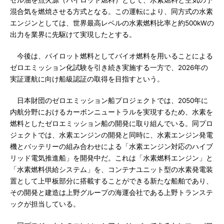
ゼル油を点火源（パイロット燃料）として、水素燃料と空気の予
混合気を燃焼させる方式となる。この運転により、同方式の水素
エンジンとしては、世界最高レベルの水素燃料比率と約500kWの
出力を業界に先駆けて実現したとする。
今後は、パイロット燃料としてバイオ燃料を用いることによる
ゼロエミッション化試験を引き続き実施する一方で、2026年の
実証運航に向け船級認証の取得を目指すという。
日本財団のゼロエミッション船プロジェクトでは、2050年に
内航分野におけるカーボンニュートラルを実現するため、水素を
燃料としたゼロエミッション船の開発に取り組んでいる。同プロ
ジェクトでは、水素エンジンの開発と同時に、水素エンジン発電
機とバッテリーの組み合わせによる「水素エンジン対応のハイブ
リッド電気推進船」を開発中だ。これは「水素燃料エンジン」と
「水素燃料供給システム」を、コンテナユニット型の水素発電装
置として上甲板部分に搭載することができる新たな船舶であり、
その開発と建造は上野グループの海運会社である上野トランステ
ックが担当している。