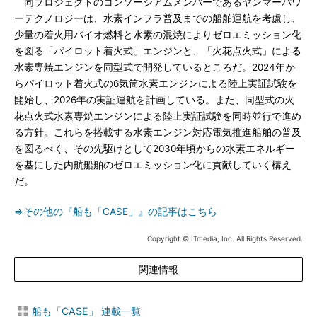
同プロジェクトのコンソーシアムメンバーであるヤンマーパワ
ーテクノロジーは、水素インフラ普及までの船舶運航を考慮し、
少量の着火用バイオ燃料と水素の混焼によりゼロエミッション化
を図る「パイロット着火式」エンジンと、「火花点火式」による
水素専焼エンジンを同型式で開発しているところだ。2024年か
らパイロット着火式の6気筒水素エンジンによる陸上実証試験を
開始し、2026年の実証運航を計画している。また、同型式の火
花点火式水素専焼エンジンによる陸上実証試験を同時並行で進め
る方針。これらを搭載する水素エンジン対応電気推進船舶の普及
を図るべく、その先駆けとして2030年頃からの水素エネルギー
を基にした内航船舶のゼロエミッション化に貢献していく構え
だ。
⇒その他の『船も「CASE」』の記事はこちら
Copyright © ITmedia, Inc. All Rights Reserved.
関連情報
船も「CASE」 連載一覧