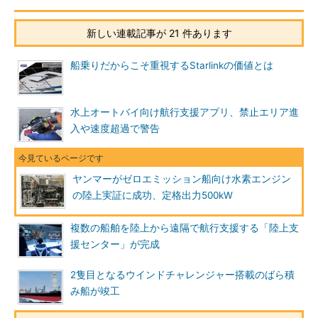
新しい連載記事が 21 件あります
船乗りだからこそ重視するStarlinkの価値とは
水上オートバイ向け航行支援アプリ、禁止エリア進
入や速度超過で警告
ヤンマーがゼロエミッション船向け水素エンジン
の陸上実証に成功、定格出力500kW
複数の船舶を陸上から遠隔で航行支援する「陸上支
援センター」が完成
2隻目となるウインドチャレンジャー搭載のばら積
み船が竣工