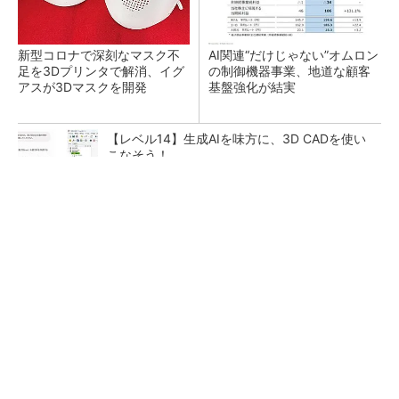
新型コロナで深刻なマスク不
AI関連“だけじゃない”オムロン
足を3Dプリンタで解消、イグ
の制御機器事業、地道な顧客
アスが3Dマスクを開発
基盤強化が結実
【レベル14】生成AIを味方に、3D CADを使い
こなそう！
SNSアカウントを着実に成長。実はみんなココ
使ってます。
PR(Dreaw合同会社)
「取りあえずボルトで固定」は禁物 締結部設
計で押さえるべき基本