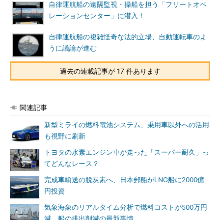
自律運航船の遠隔監視・操船を担う「フリートオペ
レーションセンター」に潜入！
自律運航船の複雑怪奇な法的立場、自動運転車のよ
うに議論が進む
過去の連載記事が 17 件あります
関連記事
新型ミライの燃料電池システム、乗用車以外への活用
も視野に刷新
トヨタの水素エンジン車が走った「スーパー耐久」っ
てどんなレース？
完成車輸送の脱炭素へ、日本郵船がLNG船に2000億
円投資
気象海象のリアルタイム分析で燃料コストが500万円
減、船の排出削減の最新事情