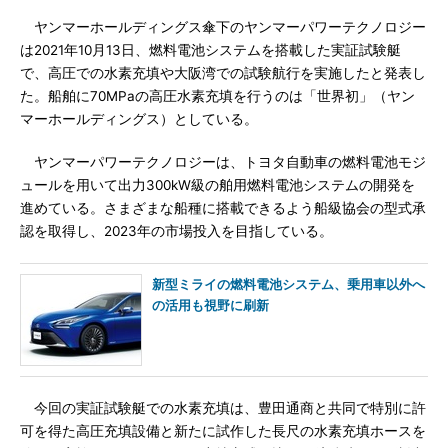
ヤンマーホールディングス傘下のヤンマーパワーテクノロジー
は2021年10月13日、燃料電池システムを搭載した実証試験艇
で、高圧での水素充填や大阪湾での試験航行を実施したと発表し
た。船舶に70MPaの高圧水素充填を行うのは「世界初」（ヤン
マーホールディングス）としている。
ヤンマーパワーテクノロジーは、トヨタ自動車の燃料電池モジ
ュールを用いて出力300kW級の舶用燃料電池システムの開発を
進めている。さまざまな船種に搭載できるよう船級協会の型式承
認を取得し、2023年の市場投入を目指している。
新型ミライの燃料電池システム、乗用車以外へ
の活用も視野に刷新
今回の実証試験艇での水素充填は、豊田通商と共同で特別に許
可を得た高圧充填設備と新たに試作した長尺の水素充填ホースを