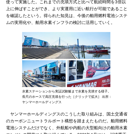
使って実施した。これまでの充填方式と比べて航続時間を3倍以
上に伸ばすことができ、より実運用に近い航行が可能であること
を確認したという。得られた知見は、今後の舶用燃料電池システ
ムの実用化や、舶用水素インフラの検討に活用していく。
水素ステーションから実証試験艇まで水素を充填する様子。
長尺のホースで高圧充填を行った［クリックで拡大］ 出所：
ヤンマーホールディングス
ヤンマーホールディングスのこうした取り組みは、国土交通省
のカーボンニュートラルポート構想を踏まえたものだ。舶用燃料
電池システムだけでなく、外航船や内航の大型船向けの舶用水素