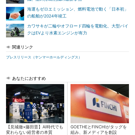
海運もゼロエミッション、燃料電池で動く「日本初」
の船舶が2024年竣工
カワサキが二輪やオフロード四輪を電動化、大型バイ
クはEVより水素エンジンが有力
関連リンク
プレスリリース（ヤンマーホールディングス）
あなたにおすすめ
【見城徹×藤田晋】AI時代でも
GOETHEとFINCHIがタッグを
変わらない経営者の本質
組み、新メディアを創設