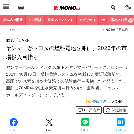
組み込み開発
メカ設計
製造マネジメント
モビリティ
FA
素材／化学
ニュース
2021年10月14日
船も「CASE」
ヤンマーがトヨタの燃料電池を船に、2023年の市
場投入目指す
ヤンマーホールディングス傘下のヤンマーパワーテクノロジーは
2021年10月13日、燃料電池システムを搭載した実証試験艇で、
高圧での水素充填や大阪湾での試験航行を実施したと発表した。
船舶に70MPaの高圧水素充填を行うのは「世界初」（ヤンマー
ホールディングス）としている。
[
齊藤由希
，MONOist]
PC用表示
関連情報
Share
Post
LINE
Hatena