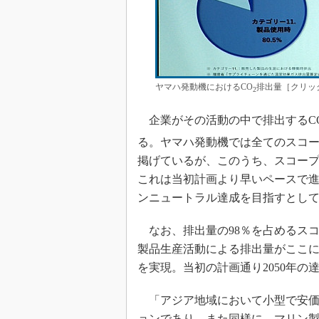
ヤマハ発動機におけるCO
排出量［クリッ
2
企業がその活動の中で排出するC
る。ヤマハ発動機では全てのスコー
掲げているが、このうち、スコープ1と
これは当初計画より早いペースで進ん
ンニュートラル達成を目指すとし
なお、排出量の98％を占めるスコ
製品生産活動による排出量がここに含ま
を実現。当初の計画通り2050年の
「アジア地域において小型で安価
ョンであり、また同様に、マリン