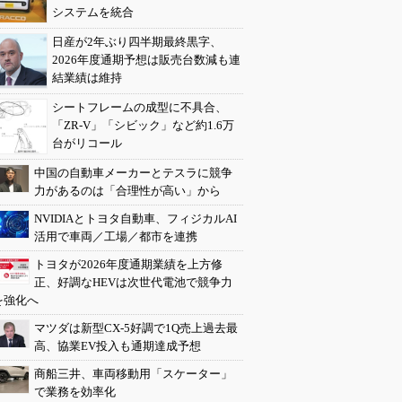
システムを統合
日産が2年ぶり四半期最終黒字、
2026年度通期予想は販売台数減も連
結業績は維持
シートフレームの成型に不具合、
「ZR-V」「シビック」など約1.6万
台がリコール
中国の自動車メーカーとテスラに競争
力があるのは「合理性が高い」から
NVIDIAとトヨタ自動車、フィジカルAI
活用で車両／工場／都市を連携
トヨタが2026年度通期業績を上方修
正、好調なHEVは次世代電池で競争力
を強化へ
マツダは新型CX-5好調で1Q売上過去最
高、協業EV投入も通期達成予想
商船三井、車両移動用「スケーター」
で業務を効率化