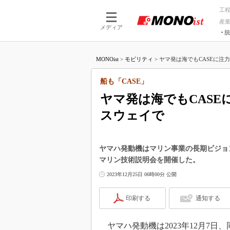
工
産
メディア
脱
つながる技術
AI×技術
MONOist
>
モビリティ
>
ヤマ発は海でもCASEに注力
つながる工場
AI×設備
つながるサービ
Physical
船も「CASE」
ヤマ発は海でもCAS
スウェイで
ヤマハ発動機はマリン事業の長期ビジョ
マリン技術説明会を開催した。
2023年12月25日 06時00分 公開
印刷する
通知する
ヤマハ発動機は2023年12月7