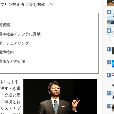
3Dプリンタ
るマリン技術説明会を開催した。
産業オープンネット展
デジタルツインとCAE
S＆OP
脱炭素
インダストリー4.0
イノベーション
展や社会インフラに貢献
製造業ビッグデータ
化、シェアリング
メイドインジャパン
環境技術
植物工場
樹脂などの活用
知財マネジメント
海外生産
グローバル設計・開発
員の丸山平
解決すべき重
制御セキュリティ
」「交通と産
新型コロナへの対応
特に環境と資
のサステナブ