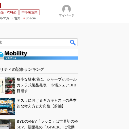
薬品・衣料品
中小製造業
マイページ
ルマガ
告知
Special
リティの記事ランキング
狭小な駐車場に、シャープがポール
カメラ式製品発表 市場シェア10％
目指す
テスラにおけるギガキャストの基本
的な考え方と方向性【前編】
BYDの軽EV「ラッコ」は世界初の軽
SDV、新開発の「X-PACK」に電動