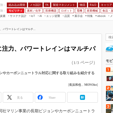
程別：
組み込み開発
メカ設計
製造マネジメント
物流
R＆D
キャリア
FA
業別：
モビリティ
素材／化学
医療機器
ロボット
電機
産業機械
食品・
炭素
サステナ設計
エッジ逆襲
品質
展示会
特集
メ
IoT
AI
ebook
伝承
組み込み開発
CEATEC
読者調査まとめ
編集後記
、パワートレインはマルチ...
JIMTOF
保全
メカ設計
つながるクルマ
組込み/エッジ コンピューティング
ス
 AI
製造マネジメント
5G
展＆IoT/5Gソリューション展
VR／AR
FA
Eに注力、パワートレインはマルチパ
IIFES
モビリティ
フィールドサービス
国際ロボット展
素材／化学
FPGA
モビ
（1/3 ページ）
ジャパンモビリティショー
組み込み画像技術
TECHNO-FRONTIER
ンやカーボンニュートラル対応に関する取り組みを紹介する
組み込みモデリング
人テク展
Windows Embedded
[
長浜和也
，
MONOist
]
スマート工場EXPO
車載ソフト開発
EdgeTech+
見る
Share
ISO26262
日本ものづくりワールド
無償設計ツール
AUTOMOTIVE WORLD
日、同社マリン事業の長期ビジョンやカーボンニュートラ