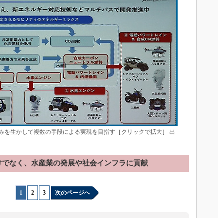
みを生かして複数の手段による実現を目指す［クリックで拡大］ 出
けでなく、水産業の発展や社会インフラに貢献
1
|
2
|
3
次のページへ