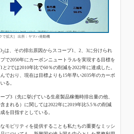
クで拡大］ 出所：ヤマハ発動機
O
は、その排出原因からスコープ1、2、3に分けられ
2
プで2050年にカーボンニュートラルを実現する目標を
2では2010年比で60％の削減を2022年に達成した。
でおり、現在は目標よりも15年早い2035年のカーボ
ている。
ープ3（先に挙げている生産製品稼働時排出量の他、
れる）に関しては2022年に2019年比5.5％の削減
達成を目指すとしている。
なモビリティを提供することも私たちの重要なミッシ
製品についても、新興国や途上国を中心とした業務利用