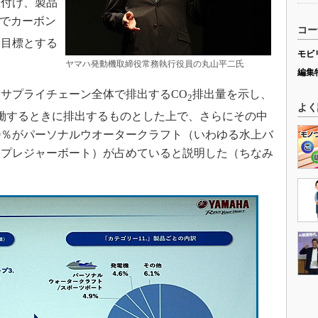
置付け、製品
でカーボン
コー
期目標とする
モビ
ヤマハ発動機取締役常務執行役員の丸山平二氏
編集
サプライチェーン全体で排出するCO
排出量を示し、
2
よく
働するときに排出するものとした上で、さらにその中
4.9％がパーソナルウオータークラフト（いわゆる水上バ
るプレジャーボート）が占めていると説明した（ちなみ