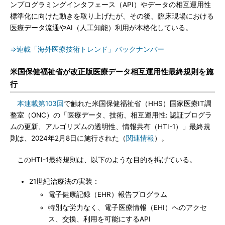
ンプログラミングインタフェース（API）やデータの相互運用性
標準化に向けた動きを取り上げたが、その後、臨床現場における
医療データ流通やAI（人工知能）利用が本格化している。
⇒連載「海外医療技術トレンド」バックナンバー
米国保健福祉省が改正版医療データ相互運用性最終規則を施
行
本連載第103回
で触れた米国保健福祉省（HHS）国家医療IT調
整室（ONC）の「医療データ、技術、相互運用性: 認証プログラ
ムの更新、アルゴリズムの透明性、情報共有（HTI-1）」最終規
則は、2024年2月8日に施行された（
関連情報
）。
このHTI-1最終規則は、以下のような目的を掲げている。
21世紀治療法の実装：
電子健康記録（EHR）報告プログラム
特別な労力なく、電子医療情報（EHI）へのアクセ
ス、交換、利用を可能にするAPI