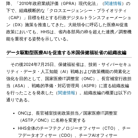
降、「2010年政府業績評価（GPRA）現代化法」（
関連情報
）の
下で、組織横断的な「クロスエージェンシー・プライオリティ
（CAP）」目標を柱とする行政デジタルトランスフォーメーショ
ン（DX）施策を推進してきた。大統領令に呼応した医療AI促進
政策においても、HHSは、省内各部局の枠を超えた連携／調整機
能を重視する姿勢を示している。
データ駆動型医療AIを促進する米国保健福祉省の組織改編
その後2024年7月25日、保健福祉省は、技術・サイバーセキュ
リティ・データ・人工知能（AI）戦略および政策機能の簡素化と
強化を目的として、国家医療IT調整室（ONC）、長官補室行政担
当（ASA）、戦略的準備・対応管理局（ASPR）に渡る組織改編
を行ったことを発表した（
関連情報
）。組織改編の概要は以下の
通りである。
ONCは、長官補室技術政策担当／国家医療IT調整室
（ASTP／ONC）に名称を変更する
HHS全体のチーフテクノロジーオフィサー（CTO）、チー
フデータオフィサー（CDO）、チーフAIオフィサー