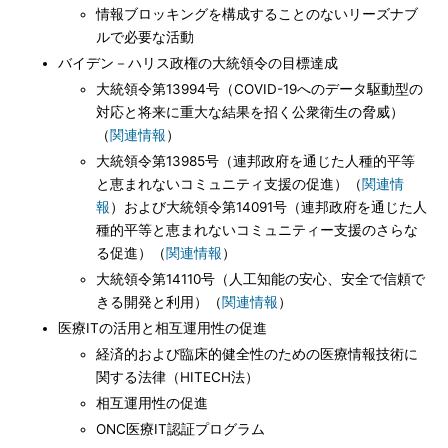
情報ブロッキングを構成することのないリーズナブ
ルで必要な活動
バイデン－ハリス政権の大統領令の目標達成
大統領令第13994号（COVID-19へのデータ駆動型の
対応と将来に重大な結果を招く公衆衛生の脅威）
（
関連情報
）
大統領令第13985号（連邦政府を通じた人種的平等
と恵まれないコミュニティ支援の促進）（
関連情
報
）および大統領令第14091号（連邦政府を通じた人
種的平等と恵まれないコミュニティー支援のさらな
る促進）（
関連情報
）
大統領令第14110号（人工知能の安心、安全で信頼で
きる開発と利用）（
関連情報
）
医療ITの活用と相互運用性の促進
経済的および臨床的健全性のための医療情報技術に
関する法律（HITECH法）
相互運用性の促進
ONC医療IT認証プログラム