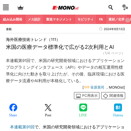
組み込み開発
メカ設計
製造マネジメント
モビリティ
FA
素材／化学
連載
2024年9月13日
海外医療技術トレンド（111）
米国の医療データ標準化で広がる2次利用とAI
（1/4 ページ）
本連載第91回で、米国の研究開発領域におけるアプリケーション
プログラミングインタフェース（API）やデータの相互運用性標
準化に向けた動きを取り上げたが、その後、臨床現場における医
療データ流通やAI利用が本格化している。
[
笹原英司
，MONOist]
PC用表示
関連情報
Share
Post
LINE
Hatena
本連載第91回
で、米国の研究開発領域におけるアプリケーショ