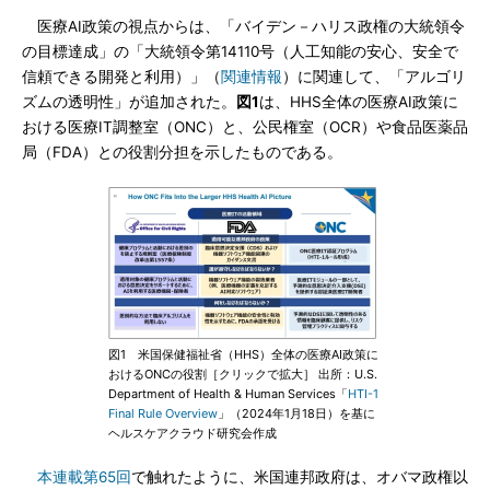
医療AI政策の視点からは、「バイデン－ハリス政権の大統領令
の目標達成」の「大統領令第14110号（人工知能の安心、安全で
信頼できる開発と利用）」（
関連情報
）に関連して、「アルゴリ
ズムの透明性」が追加された。
図1
は、HHS全体の医療AI政策に
おける医療IT調整室（ONC）と、公民権室（OCR）や食品医薬品
局（FDA）との役割分担を示したものである。
図1 米国保健福祉省（HHS）全体の医療AI政策に
おけるONCの役割［クリックで拡大］ 出所：U.S.
Department of Health & Human Services「
HTI-1
Final Rule Overview
」（2024年1月18日）を基に
ヘルスケアクラウド研究会作成
本連載第65回
で触れたように、米国連邦政府は、オバマ政権以