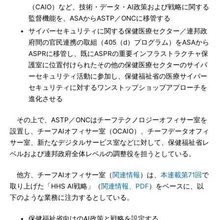
（CAIO）など、技術・データ・AI政策および戦略に関する
監督機能を、ASAからASTP／ONCに移管する
サイバーセキュリティに関する保健医療セクター／連邦政
府間の官民連携の取組（405（d）プログラム）をASAから
ASPRに移管し、既にASPRの重要インフラストラクチャ保
護室に位置付けられたその他の保健医療セクターのサイバ
ーセキュリティ活動に参加し、保健福祉省の医療サイバー
セキュリティに対するワンストップショップアプローチを
進化させる
その上で、ASTP／ONCはチーフテクノロジーオフィサー室を
設置し、チーフAIオフィサー室（OCAIO）、チーフデータオフィ
サー室、新たなデジタルサービス室などに対して、保健福祉省レ
ベルおよび連邦政府全体レベルの調整役を担うとしている。
他方、チーフAIオフィサー室（
関連情報
）は、
本連載第71回
で
取り上げた「HHS AI戦略」（
関連情報、PDF
）をベースに、以
下のような業務に注力するとしている。
保健福祉省向けのAI政策と戦略を設定する