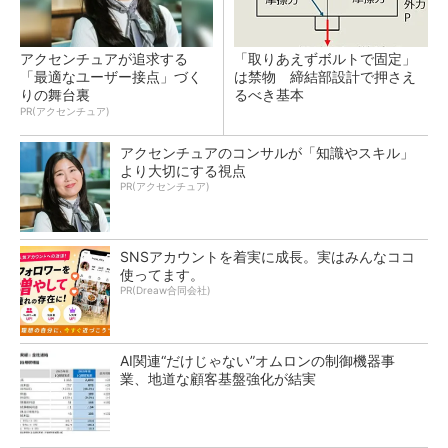
アクセンチュアが追求する
「取りあえずボルトで固定」
「最適なユーザー接点」づく
は禁物 締結部設計で押さえ
りの舞台裏
るべき基本
PR(アクセンチュア)
アクセンチュアのコンサルが「知識やスキル」
より大切にする視点
PR(アクセンチュア)
SNSアカウントを着実に成長。実はみんなココ
使ってます。
PR(Dreaw合同会社)
AI関連“だけじゃない”オムロンの制御機器事
業、地道な顧客基盤強化が結実