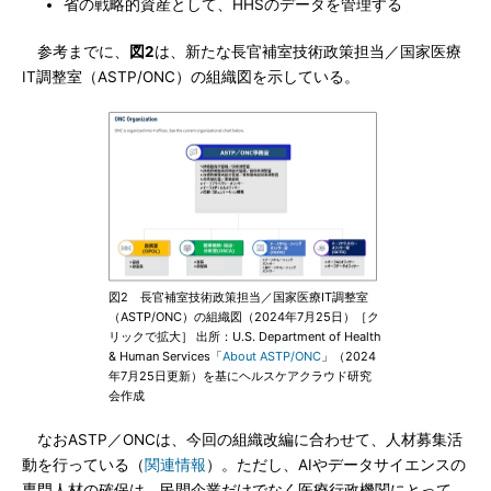
省の戦略的資産として、HHSのデータを管理する
参考までに、
図2
は、新たな長官補室技術政策担当／国家医療
IT調整室（ASTP/ONC）の組織図を示している。
図2 長官補室技術政策担当／国家医療IT調整室
（ASTP/ONC）の組織図（2024年7月25日）［ク
リックで拡大］ 出所：U.S. Department of Health
& Human Services「
About ASTP/ONC
」（2024
年7月25日更新）を基にヘルスケアクラウド研究
会作成
なおASTP／ONCは、今回の組織改編に合わせて、人材募集活
動を行っている（
関連情報
）。ただし、AIやデータサイエンスの
専門人材の確保は、民間企業だけでなく医療行政機関にとって