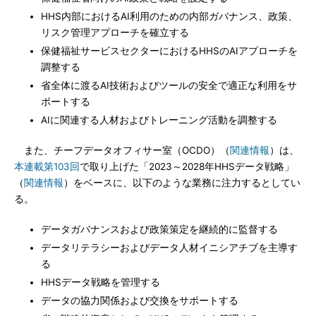
HHS内部におけるAI利用のための内部ガバナンス、政策、
リスク管理アプローチを確立する
保健福祉サービスセクターにおけるHHSのAIアプローチを
調整する
省全体に渡るAI技術およびツールの安全で適正な利用をサ
ポートする
AIに関連する人材およびトレーニング活動を調整する
また、チーフデータオフィサー室（OCDO）（
関連情報
）は、
本連載第103回
で取り上げた「2023～2028年HHSデータ戦略」
（
関連情報
）をベースに、以下のような業務に注力するとしてい
る。
データガバナンスおよび政策策定を継続的に監督する
データリテラシーおよびデータ人材イニシアチブを主導す
る
HHSデータ戦略を管理する
データの協力関係および交換をサポートする