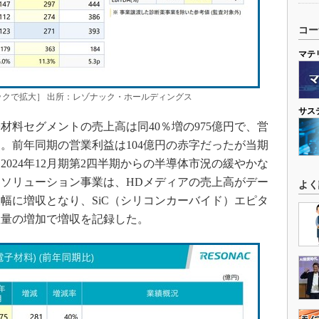
コー
マテ
リックで拡大］ 出所：レゾナック・ホールディングス
サス
料セグメントの売上高は同40％増の975億円で、営
た。前年同期の営業利益は104億円の赤字だったが当期
024年12月期第2四半期からの半導体市況の緩やかな
ソリューション事業は、HDメディアの売上高がデー
よく
幅に増収となり、SiC（シリコンカーバイド）エピタ
数量の増加で増収を記録した。