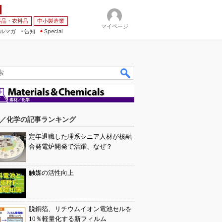
薬品・衣料品
中小製造業
マイページ
ルマガ
告知
Special
／化学の記事ランキング
定年退職した理系シニア人材が核融
合発電炉開発で活躍、なぜ？
触媒の活性向上
脱銅箔、リチウムイオン電池セルを
10％軽量化する新フィルム