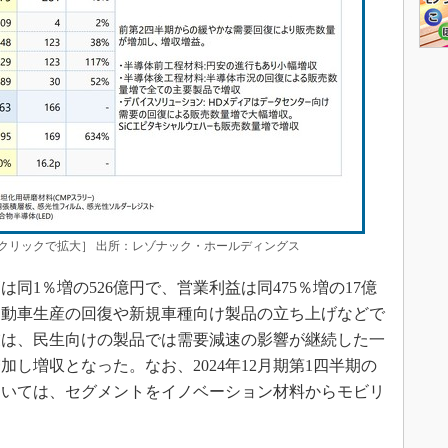
クリックで拡大］ 出所：レゾナック・ホールディングス
1％増の526億円で、営業利益は同475％増の17億
自動車生産の回復や新規車種向け製品の立ち上げなどで
業は、民生向けの製品では需要減速の影響が継続した一
し増収となった。なお、2024年12月期第1四半期の
ついては、セグメントをイノベーション材料からモビリ