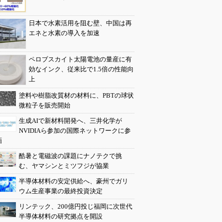
日本で水素活用を阻む壁、中国は再
エネと水素の導入を加速
ペロブスカイト太陽電池の量産に有
効なインク、従来比で1.5倍の性能向
上
塗料や樹脂改質材の材料に、PBTの球状
微粒子を販売開始
生成AIで新材料開発へ、三井化学が
NVIDIAら参加の国際ネットワークに参
画
酷暑と電磁波の課題にナノテクで挑
む、ヤマシンとミツフジが協業
半導体材料の安定供給へ、豪州でガリ
ウム生産事業の最終投資決定
リンテック、200億円投じ福岡に次世代
半導体材料の研究拠点を開設