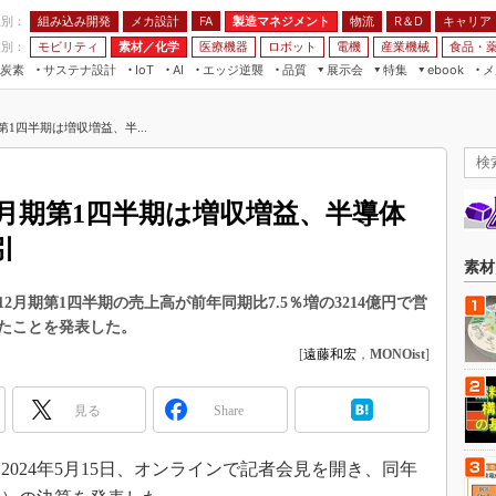
程別：
組み込み開発
メカ設計
製造マネジメント
物流
R＆D
キャリア
FA
業別：
モビリティ
素材／化学
医療機器
ロボット
電機
産業機械
食品・
炭素
サステナ設計
エッジ逆襲
品質
展示会
特集
メ
IoT
AI
ebook
伝承
組み込み開発
CEATEC
読者調査まとめ
編集後記
第1四半期は増収増益、半...
JIMTOF
保全
メカ設計
つながるクルマ
組込み/エッジ コンピューティング
ス
 AI
製造マネジメント
5G
展＆IoT/5Gソリューション展
VR／AR
FA
12月期第1四半期は増収増益、半導体
IIFES
モビリティ
フィールドサービス
引
国際ロボット展
素材／化学
FPGA
素材
ジャパンモビリティショー
組み込み画像技術
2月期第1四半期の売上高が前年同期比7.5％増の3214億円で営
TECHNO-FRONTIER
ったことを発表した。
組み込みモデリング
人テク展
[
遠藤和宏
，
MONOist
]
Windows Embedded
スマート工場EXPO
車載ソフト開発
見る
Share
EdgeTech+
ISO26262
日本ものづくりワールド
024年5月15日、オンラインで記者会見を開き、同年
無償設計ツール
AUTOMOTIVE WORLD