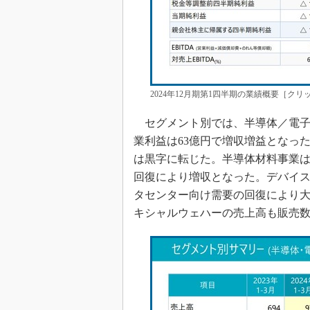
2024年12月期第1四半期の業績概要［ク
セグメント別では、半導体／電子材
業利益は63億円で増収増益となっ
は黒字に転じた。半導体材料事業は2
回復により増収となった。デバイス
タセンター向け需要の回復により大
キシャルウェハーの売上高も販売