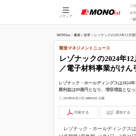
工
産
メディア
脱
つながる技術
AI×技術
MONOist
>
素材／化学
>
レゾナックの2024年12月期
つながる工場
AI×設備
つながるサービ
Physical
製造マネジメントニュース
レゾナックの2024年
／電子材料事業がけん
レゾナック・ホールディングスは2024年1
業利益は89億円となり、増収増益とな
2024年05月17日 08時30分 公開
印刷する
通知する
レゾナック・ホールディングスは2