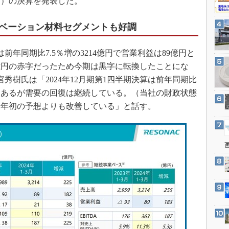
1日）の決算を発表した。
3Dプリンタ
産業オープンネット展
デジタルツインとCAE
ベーション材料セグメントも好調
S＆OP
インダストリー4.0
は前年同期比7.5％増の3214億円で営業利益は89億円と
億円の赤字だったため今期は黒字に転換したことにな
イノベーション
宮秀樹氏は「2024年12月期第1四半期決算は前年同期比
製造業ビッグデータ
はあるが需要の回復は継続している。（当社の財政状態
メイドインジャパン
り年初の予想よりも改善している」と話す。
植物工場
知財マネジメント
海外生産
グローバル設計・開発
制御セキュリティ
新型コロナへの対応