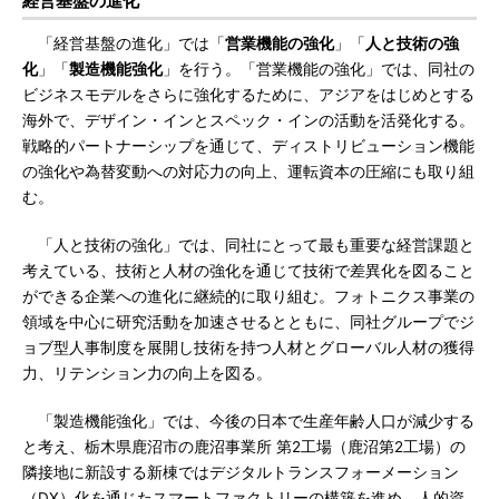
経営基盤の進化
「経営基盤の進化」では「
営業機能の強化
」「
人と技術の強
化
」「
製造機能強化
」を行う。「営業機能の強化」では、同社の
ビジネスモデルをさらに強化するために、アジアをはじめとする
海外で、デザイン・インとスペック・インの活動を活発化する。
戦略的パートナーシップを通じて、ディストリビューション機能
の強化や為替変動への対応力の向上、運転資本の圧縮にも取り組
む。
「人と技術の強化」では、同社にとって最も重要な経営課題と
考えている、技術と人材の強化を通じて技術で差異化を図ること
ができる企業への進化に継続的に取り組む。フォトニクス事業の
領域を中心に研究活動を加速させるとともに、同社グループでジ
ョブ型人事制度を展開し技術を持つ人材とグローバル人材の獲得
力、リテンション力の向上を図る。
「製造機能強化」では、今後の日本で生産年齢人口が減少する
と考え、栃木県鹿沼市の鹿沼事業所 第2工場（鹿沼第2工場）の
隣接地に新設する新棟ではデジタルトランスフォーメーション
（DX）化を通じたスマートファクトリーの構築を進め、人的資