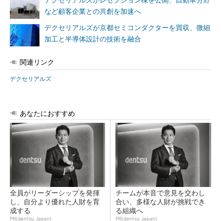
デクセリアルズがレセプション棟を公開、自動車分野
など顧客企業との共創を加速へ
デクセリアルズが京都セミコンダクターを買収、微細
加工と半導体設計の技術を融合
関連リンク
デクセリアルズ
あなたにおすすめ
全員がリーダーシップを発揮
チームが本音で意見を交わし
し、自分より優れた人財を育
合い、多様な人財が挑戦でき
成する
る組織へ
PR(dentsu Japan)
PR(dentsu Japan)