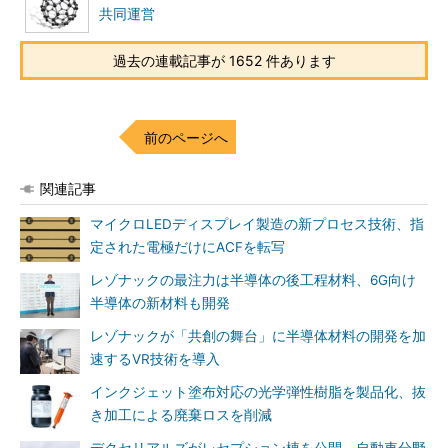
共同運営
過去の連載記事が 1652 件あります
前のページへ
関連記事
マイクロLEDディスプレイ製造の新プロセス技術、指
定された電極だけにACFを転写
レゾナックの最注力は半導体の後工程材料、6G向け
半導体の新材料も開発
レゾナックが「共創の舞台」に半導体材料の開発を加
速するVR技術を導入
インクジェット塗布対応の光学弾性樹脂を製品化、抜
き加工による廃棄ロスを削減