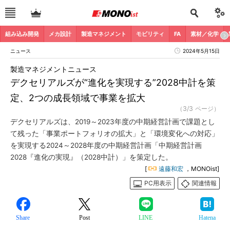
組み込み開発
メカ設計
製造マネジメント
モビリティ
FA
素材／化学
ニュース
2024年5月15日
製造マネジメントニュース
デクセリアルズが“進化を実現する”2028中計を策
定、2つの成長領域で事業を拡大
（3/3 ページ）
デクセリアルズは、2019～2023年度の中期経営計画で課題とし
て残った「事業ポートフォリオの拡大」と「環境変化への対応」
を実現する2024～2028年度の中期経営計画「中期経営計画
2028『進化の実現』（2028中計）」を策定した。
[
遠藤和宏
，MONOist]
PC用表示
関連情報
Share
Post
LINE
Hatena