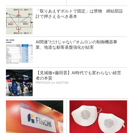
「取りあえずボルトで固定」は禁物 締結部設
計で押さえるべき基本
AI関連“だけじゃない”オムロンの制御機器事
業、地道な顧客基盤強化が結実
【見城徹×藤田晋】AI時代でも変わらない経営
者の本質
PR(FINCHI on GOETHE)