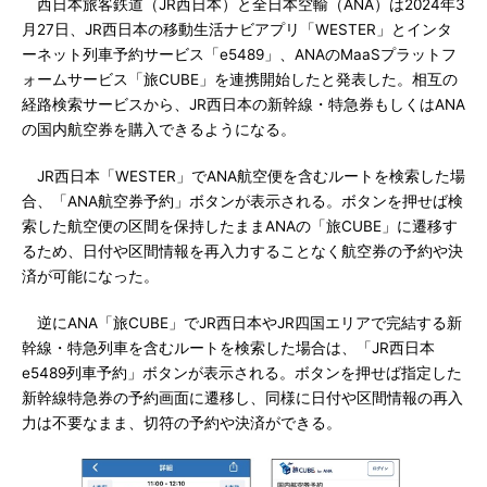
西日本旅客鉄道（JR西日本）と全日本空輸（ANA）は2024年3
月27日、JR西日本の移動生活ナビアプリ「WESTER」とインタ
ーネット列車予約サービス「e5489」、ANAのMaaSプラットフ
ォームサービス「旅CUBE」を連携開始したと発表した。相互の
経路検索サービスから、JR西日本の新幹線・特急券もしくはANA
の国内航空券を購入できるようになる。
JR西日本「WESTER」でANA航空便を含むルートを検索した場
合、「ANA航空券予約」ボタンが表示される。ボタンを押せば検
索した航空便の区間を保持したままANAの「旅CUBE」に遷移す
るため、日付や区間情報を再入力することなく航空券の予約や決
済が可能になった。
逆にANA「旅CUBE」でJR西日本やJR四国エリアで完結する新
幹線・特急列車を含むルートを検索した場合は、「JR西日本
e5489列車予約」ボタンが表示される。ボタンを押せば指定した
新幹線特急券の予約画面に遷移し、同様に日付や区間情報の再入
力は不要なまま、切符の予約や決済ができる。