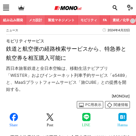
組み込み開発
メカ設計
製造マネジメント
モビリティ
FA
素材／化学
ニュース
2024年4月22日
モビリティサービス
鉄道と航空便の経路検索サービスから、特急券と
航空券を相互購入可能に
西日本旅客鉄道と全日本空輸は、移動生活ナビアプリ
「WESTER」およびインターネット列車予約サービス「e5489」
と、MaaSプラットフォームサービス「旅CUBE」との提携を開
始する。
[MONOist]
PC用表示
関連情報
Share
Post
LINE
Hatena