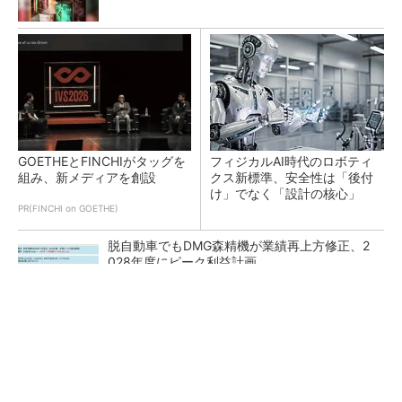
GOETHEとFINCHIがタッグを
フィジカルAI時代のロボティ
組み、新メディアを創設
クス新標準、安全性は「後付
け」でなく「設計の核心」
PR(FINCHI on GOETHE)
脱自動車でもDMG森精機が業績再上方修正、2
028年度にピーク利益計画
生成AIで新材料開発へ、三井化学がNVIDIAら参
加の国際ネットワークに参画