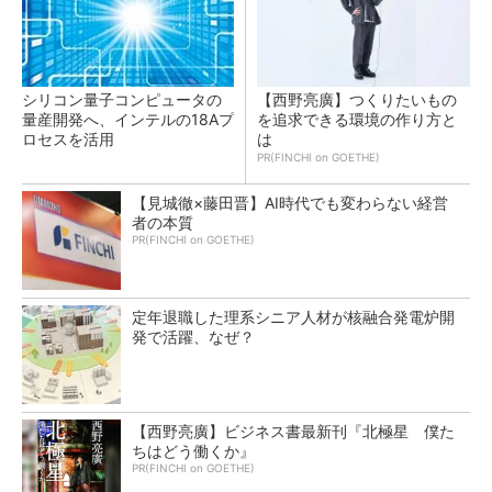
シリコン量子コンピュータの
【西野亮廣】つくりたいもの
量産開発へ、インテルの18Aプ
を追求できる環境の作り方と
ロセスを活用
は
PR(FINCHI on GOETHE)
【見城徹×藤田晋】AI時代でも変わらない経営
者の本質
PR(FINCHI on GOETHE)
定年退職した理系シニア人材が核融合発電炉開
発で活躍、なぜ？
【西野亮廣】ビジネス書最新刊『北極星 僕た
ちはどう働くか』
PR(FINCHI on GOETHE)