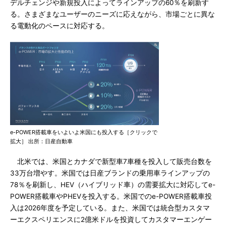
デルチェンジや新規投入によってラインアップの60％を刷新す
る。さまざまなユーザーのニーズに応えながら、市場ごとに異な
る電動化のペースに対応する。
e-POWER搭載車をいよいよ米国にも投入する［クリックで
拡大］ 出所：日産自動車
北米では、米国とカナダで新型車7車種を投入して販売台数を
33万台増やす。米国では日産ブランドの乗用車ラインアップの
78％を刷新し、HEV（ハイブリッド車）の需要拡大に対応してe-
POWER搭載車やPHEVを投入する。米国でのe-POWER搭載車投
入は2026年度を予定している。また、米国では統合型カスタマ
ーエクスペリエンスに2億米ドルを投資してカスタマーエンゲー