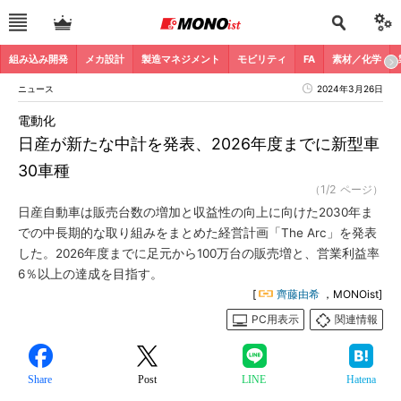
組み込み開発
メカ設計
製造マネジメント
モビリティ
FA
素材／化学
ニュース
2024年3月26日
電動化
日産が新たな中計を発表、2026年度までに新型車
30車種
（1/2 ページ）
日産自動車は販売台数の増加と収益性の向上に向けた2030年ま
での中長期的な取り組みをまとめた経営計画「The Arc」を発表
した。2026年度までに足元から100万台の販売増と、営業利益率
6％以上の達成を目指す。
[
齊藤由希
，MONOist]
PC用表示
関連情報
Share
Post
LINE
Hatena