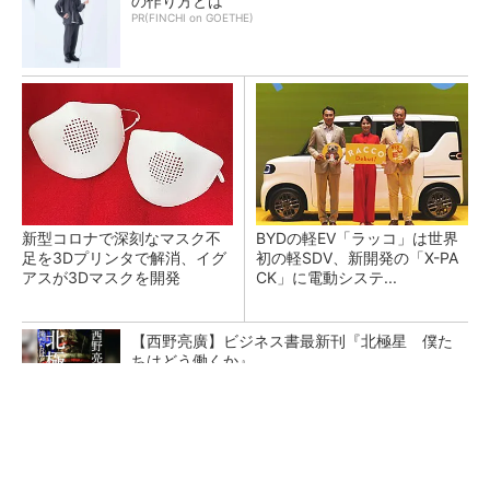
の作り方とは
PR(FINCHI on GOETHE)
新型コロナで深刻なマスク不
BYDの軽EV「ラッコ」は世界
足を3Dプリンタで解消、イグ
初の軽SDV、新開発の「X-PA
アスが3Dマスクを開発
CK」に電動システ...
【西野亮廣】ビジネス書最新刊『北極星 僕た
ちはどう働くか』
PR(FINCHI on GOETHE)
ペロブスカイト太陽電池の量産に有効なイン
ク、従来比で1.5倍の性能向上