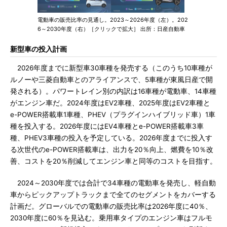
電動車の販売比率の見通し。2023～2026年度（左）。202
6～2030年度（右）［クリックで拡大］ 出所：日産自動車
新型車の投入計画
2026年度までに新型車30車種を発売する（このうち10車種が
ルノーや三菱自動車とのアライアンスで、5車種が東風日産で開
発される）。パワートレイン別の内訳は16車種が電動車、14車種
がエンジン車だ。2024年度はEV2車種、2025年度はEV2車種と
e-POWER搭載車1車種、PHEV（プラグインハイブリッド車）1車
種を投入する。2026年度にはEV4車種とe-POWER搭載車3車
種、PHEV3車種の投入を予定している。2026年度までに投入す
る次世代のe-POWER搭載車は、出力を20％向上、燃費を10％改
善、コストを20％削減してエンジン車と同等のコストを目指す。
2024～2030年度では合計で34車種の電動車を発売し、軽自動
車からピックアップトラックまで全てのセグメントをカバーする
計画だ。グローバルでの電動車の販売比率は2026年度に40％、
2030年度に60％を見込む。乗用車タイプのエンジン車はフルモ