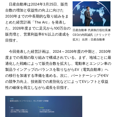
日産自動車は2024年3月25日、販売
台数の増加と収益性の向上に向けた
2030年までの中長期的な取り組みをま
とめた経営計画「The Arc」を発表し
た。2026年度までに足元から100万台の
日産自動車 代表執行役社長兼
販売増と、営業利益率6％以上の達成を
CEOの内田誠氏［クリックで
拡大］ 出所：日産自動車
目指す。
今回発表した経営計画は、2024～2026年度の中期と、2030年
度までの長期の取り組みで構成されている。まず、地域ごとに最
適化した戦略によって販売台数を拡大し、電動車とエンジン車の
製品ラインアップのバランスを取りながらEV（電気自動車）へ
の移行を加速する準備を進める。次に、パートナーシップやEV
の競争力向上、技術面での差別化などによってEVシフトと収益
性の確保を両立しながら成長を目指す。