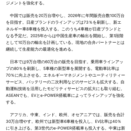
ジメントを強化する。
中国では販売を20万台増やし、2026年に年間販売台数100万台
を目指す。日産ブランドのラインアップは73％を刷新し、新エ
ネルギー車8車種を投入する。このうち4車種が日産ブランドと
なる予定だ。2025年からは中国生産車の輸出を開始し、第1段階
として10万台の輸出を計画している。現地の合弁パートナーとは
継続して生産能力の最適化を進める。
日本では9万台増の60万台の販売を目指す。乗用車ラインアッ
プの80％を刷新し、5車種の新型車を展開する。電動車比率は
70％に向上させる。エネルギーマネジメントやユーティリティー
サービス、バッテリーの二次利用などのサービスも拡大する。自
動運転技術を活用したモビリティサービスの拡大にも取り組む。
ASEANでも、EVとe-POWER搭載車によってラインアップを強化
する。
アフリカ、中東、インド、欧州、オセアニアでは、販売を合計
30万台増やす。欧州では新型車6車種を投入し、EV比率は40％
に引き上げる。第3世代のe-POWER搭載車も投入する。中東は新