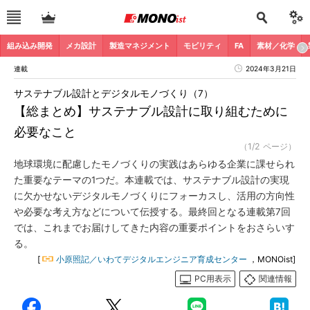
組み込み開発
メカ設計
製造マネジメント
モビリティ
FA
素材／化学
連載
2024年3月21日
サステナブル設計とデジタルモノづくり（7）
【総まとめ】サステナブル設計に取り組むために
必要なこと
（1/2 ページ）
地球環境に配慮したモノづくりの実践はあらゆる企業に課せられ
た重要なテーマの1つだ。本連載では、サステナブル設計の実現
に欠かせないデジタルモノづくりにフォーカスし、活用の方向性
や必要な考え方などについて伝授する。最終回となる連載第7回
では、これまでお届けしてきた内容の重要ポイントをおさらいす
る。
[
小原照記／いわてデジタルエンジニア育成センター
，MONOist]
PC用表示
関連情報