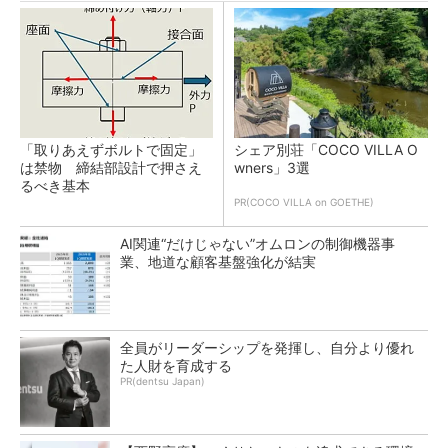
「取りあえずボルトで固定」
シェア別荘「COCO VILLA O
は禁物 締結部設計で押さえ
wners」3選
るべき基本
PR(COCO VILLA on GOETHE)
AI関連“だけじゃない”オムロンの制御機器事
業、地道な顧客基盤強化が結実
全員がリーダーシップを発揮し、自分より優れ
た人財を育成する
PR(dentsu Japan)