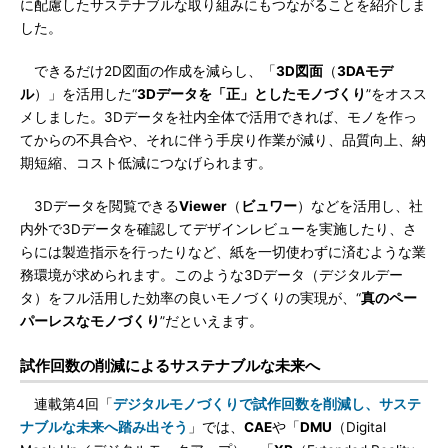
に配慮したサステナブルな取り組みにもつながることを紹介しま
した。
できるだけ2D図面の作成を減らし、「
3D図面
（
3DAモデ
ル
）」を活用した“
3Dデータを「正」としたモノづくり
”をオスス
メしました。3Dデータを社内全体で活用できれば、モノを作っ
てからの不具合や、それに伴う手戻り作業が減り、品質向上、納
期短縮、コスト低減につなげられます。
3Dデータを閲覧できる
Viewer
（
ビュワー
）などを活用し、社
内外で3Dデータを確認してデザインレビューを実施したり、さ
らには製造指示を行ったりなど、紙を一切使わずに済むような業
務環境が求められます。このような3Dデータ（デジタルデー
タ）をフル活用した効率の良いモノづくりの実現が、“
真のペー
パーレスなモノづくり
”だといえます。
試作回数の削減によるサステナブルな未来へ
連載第4回「
デジタルモノづくりで試作回数を削減し、サステ
ナブルな未来へ踏み出そう
」では、
CAE
や「
DMU
（Digital