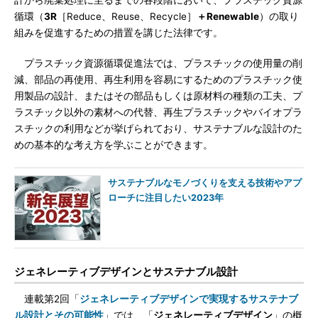
計から廃棄処理に至るまでの各段階において、プラスチック資源
循環（
3R
［Reduce、Reuse、Recycle］
＋Renewable
）の取り
組みを促進するための措置を講じた法律です。
プラスチック資源循環促進法では、プラスチックの使用量の削
減、部品の再使用、再生利用を容易にするためのプラスチック使
用製品の設計、またはその部品もしくは原材料の種類の工夫、プ
ラスチック以外の素材への代替、再生プラスチックやバイオプラ
スチックの利用などが挙げられており、サステナブルな設計のた
めの基本的な考え方を学ぶことができます。
サステナブルなモノづくりを支える技術やアプ
ローチに注目したい2023年
ジェネレーティブデザインとサステナブル設計
連載第2回「
ジェネレーティブデザインで実現するサステナブ
ル設計とその可能性
」では、「
ジェネレーティブデザイン
」の概