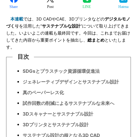
Share
Post
LINE
Hatena
本連載
では、3D CADやCAE、3Dプリンタなどの
デジタルモノ
づくり
を活用した“
サステナブルな設計
”について取り上げてきま
した。いよいよこの連載も最終回です。今回は、これまでお届け
してきた内容から重要ポイントを抽出し、
総まとめ
といたしま
す。
目次
SDGsとプラスチック資源循環促進法
ジェネレーティブデザインとサステナブル設計
真のペーパーレス化
試作回数の削減によるサステナブルな未来へ
3Dスキャナーとサステナブル設計
3Dプリンタとサステナブル設計
サステナブル設計の核となる3D CAD