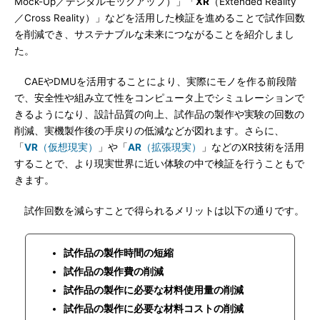
Mock-Up／デジタルモックアップ）」「
XR
（Extended Reality
／Cross Reality）」などを活用した検証を進めることで試作回数
を削減でき、サステナブルな未来につながることを紹介しまし
た。
CAEやDMUを活用することにより、実際にモノを作る前段階
で、安全性や組み立て性をコンピュータ上でシミュレーションで
きるようになり、設計品質の向上、試作品の製作や実験の回数の
削減、実機製作後の手戻りの低減などが図れます。さらに、
「
VR
（仮想現実）
」や「
AR
（拡張現実）
」などのXR技術を活用
することで、より現実世界に近い体験の中で検証を行うこともで
きます。
試作回数を減らすことで得られるメリットは以下の通りです。
試作品の製作時間の短縮
試作品の製作費の削減
試作品の製作に必要な材料使用量の削減
試作品の製作に必要な材料コストの削減