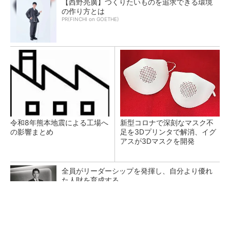
【西野亮廣】つくりたいものを追求できる環境
の作り方とは
PR(FINCHI on GOETHE)
令和8年熊本地震による工場へ
新型コロナで深刻なマスク不
の影響まとめ
足を3Dプリンタで解消、イグ
アスが3Dマスクを開発
全員がリーダーシップを発揮し、自分より優れ
た人財を育成する
PR(dentsu Japan)
【レベル14】生成AIを味方に、3D CADを使い