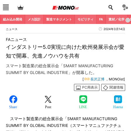
組み込み開発
メカ設計
製造マネジメント
モビリティ
FA
素材／化学
ニュース
2024年3月14日
FAニュース
インダストリー5.0実現に向けた欧州発展示会が愛
知で開幕、先進ノウハウを共有
スマート製造業の総合展示会「SMART MANUFACTURING
SUMMIT BY GLOBAL INDUSTRIE」が開幕した。
[
長沢正博
，MONOist]
PC用表示
関連情報
Share
Post
LINE
Hatena
スマート製造業の総合展示会「SMART MANUFACTURING
SUMMIT BY GLOBAL INDUSTRIE（スマートマニュファクチュ