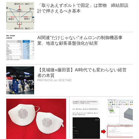
「取りあえずボルトで固定」は禁物 締結部設
計で押さえるべき基本
AI関連“だけじゃない”オムロンの制御機器事
業、地道な顧客基盤強化が結実
【見城徹×藤田晋】AI時代でも変わらない経営
者の本質
PR(FINCHI on GOETHE)