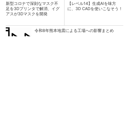
新型コロナで深刻なマスク不
【レベル14】生成AIを味方
足を3Dプリンタで解消、イグ
に、3D CADを使いこなそう！
アスが3Dマスクを開発
令和8年熊本地震による工場への影響まとめ
FINCHI主催「IVS2026」トークセッションが
話題に！
PR(FINCHI on GOETHE)
狭小な駐車場に、シャープがポールカメラ式製
品発表 市場シェア10％目指す