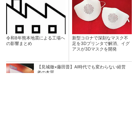
令和8年熊本地震による工場へ
新型コロナで深刻なマスク不
の影響まとめ
足を3Dプリンタで解消、イグ
アスが3Dマスクを開発
【見城徹×藤田晋】AI時代でも変わらない経営
者の本質
PR(FINCHI on GOETHE)
【レベル14】生成AIを味方に、3D CADを使い
こなそう！
狭小な駐車場に、シャープがポールカメラ式製
品発表 市場シェア10％目指す