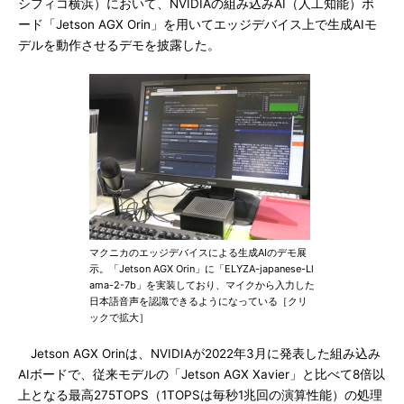
シフィコ横浜）において、NVIDIAの組み込みAI（人工知能）ボ
ード「Jetson AGX Orin」を用いてエッジデバイス上で生成AIモ
デルを動作させるデモを披露した。
マクニカのエッジデバイスによる生成AIのデモ展
示。「Jetson AGX Orin」に「ELYZA-japanese-Ll
ama-2-7b」を実装しており、マイクから入力した
日本語音声を認識できるようになっている［クリ
ックで拡大］
Jetson AGX Orinは、NVIDIAが2022年3月に発表した組み込み
AIボードで、従来モデルの「Jetson AGX Xavier」と比べて8倍以
上となる最高275TOPS（1TOPSは毎秒1兆回の演算性能）の処理