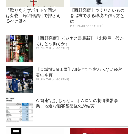
「取りあえずボルトで固定」
【西野亮廣】つくりたいもの
は禁物 締結部設計で押さえ
を追求できる環境の作り方と
るべき基本
は
PR(FINCHI on GOETHE)
【西野亮廣】ビジネス書最新刊『北極星 僕た
ちはどう働くか』
PR(FINCHI on GOETHE)
【見城徹×藤田晋】AI時代でも変わらない経営
者の本質
PR(FINCHI on GOETHE)
AI関連“だけじゃない”オムロンの制御機器事
業、地道な顧客基盤強化が結実