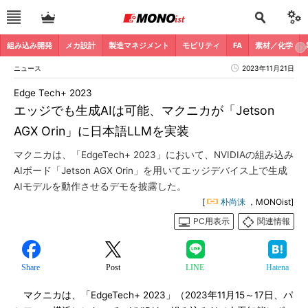
組み込み開発
メカ設計
製造マネジメント
モビリティ
FA
素材／化学
ニュース
2023年11月21日
Edge Tech+ 2023
エッジでも生成AIは可能、マクニカが「Jetson
AGX Orin」に日本語LLMを実装
マクニカは、「EdgeTech+ 2023」において、NVIDIAの組み込み
AIボード「Jetson AGX Orin」を用いてエッジデバイス上で生成
AIモデルを動作させるデモを披露した。
[
朴尚洙
，MONOist]
PC用表示
関連情報
Share
Post
LINE
Hatena
マクニカは、「EdgeTech+ 2023」（2023年11月15～17日、パ