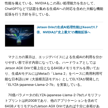
性能を備えている。NVIDIAもこの高い処理能力を生かして、
ChatGPTなどで話題を集める生成AIへの対応を含めた大幅な機能
拡張を行う方針を示している。
Jetson Orinの生成AI処理性能はXeonの1.7
倍、NVIDIAが“史上最大”の機能拡張へ
マクニカの展示は、エッジデバイスによる生成AIの利用を分か
りやすい形で示す内容になっている。ハードウェアとしては
Jetson AGX Orinで最上位となる64GBメモリモデルを用いてお
り、生成AIモデルにはMetaの「Llama 2」をベースに商用利用可
能な日本語LLM（大規模言語モデル）としてELYZAが開発した
「ELYZA-japanese-Llama-2-7b」を実装している。
70億パラメータのELYZA-japanese-Llama-2-7bのメモリフッ
トプリントは約20GBであり、他のアプリケーションを含めて
64GBメモリモデルのJetson AGX Orinであれば十分に余裕があ