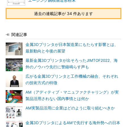
エージング鋼積層造形粉末
過去の連載記事が 34 件あります
関連記事
金属3Dプリンタが日本製造業にもたらす影響とは、
最新動向と今後の展望
最新金属3Dプリンタが出そろったJIMTOF2022、海
外のノウハウ先行に警鐘鳴らす声も
広がる金属3Dプリンタと工作機械の融合、それぞれ
の技術方式の特徴
AM（アディティブ・マニュファクチャリング）が実
製品活用されない国内事情とは何か
AM実製品活用に企業はどのように取り組むべきか
金属3DプリンタによるAMで先行する海外勢への日本