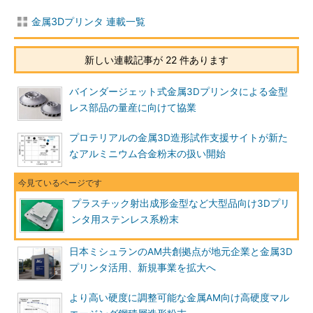
金属3Dプリンタ 連載一覧
新しい連載記事が 22 件あります
バインダージェット式金属3Dプリンタによる金型
レス部品の量産に向けて協業
プロテリアルの金属3D造形試作支援サイトが新た
なアルミニウム合金粉末の扱い開始
プラスチック射出成形金型など大型品向け3Dプリ
ンタ用ステンレス系粉末
日本ミシュランのAM共創拠点が地元企業と金属3D
プリンタ活用、新規事業を拡大へ
より高い硬度に調整可能な金属AM向け高硬度マル