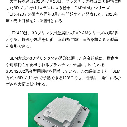
大同特殊鋼は2023年7月20日、プラスチック射出成形金型に適
した3Dプリンタ用ステンレス系粉末「DAP-AM」シリーズ
「LTX420」の販売を同年8月から開始すると発表した。2026年
度の売上目標を2～3億円とする。
LTX420は、3Dプリンタ用金属粉末DAP-AMシリーズの第3弾
となる。特殊な処理をせず、連続的に150mm角を超える大型品
を造形できる。
SLM方式の3Dプリンタでの造形に適した合金組成に、耐食性
や耐摩耗性が要求されるプラスチック金型に用いられる
SUS420J2系金型用鋼材を調整している。この調整により、SLM
方式の3Dプリンタで予熱できる120℃でも、造形品に発生するひ
ずみを大幅に低減する。