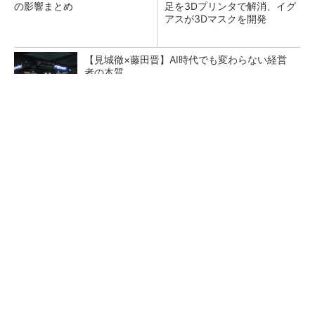
の影響まとめ
足を3Dプリンタで解消、イグ
アスが3Dマスクを開発
【見城徹×藤田晋】AI時代でも変わらない経営
者の本質
PR(FINCHI on GOETHE)
【レベル14】生成AIを味方に、3D CADを使い
こなそう！
狭小な駐車場に、シャープがポールカメラ式製
品発表 市場シェア10％目指す