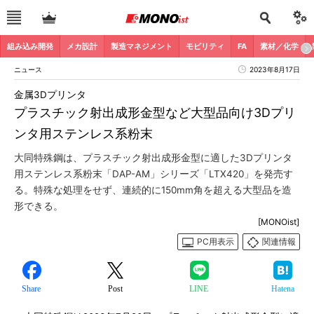
組み込み開発
メカ設計
製造マネジメント
モビリティ
FA
素材／化学
ニュース
2023年8月17日
金属3Dプリンタ
プラスチック射出成形金型など大型品向け3Dプリ
ンタ用ステンレス系粉末
大同特殊鋼は、プラスチック射出成形金型に適した3Dプリンタ
用ステンレス系粉末「DAP-AM」シリーズ「LTX420」を発売す
る。特殊な処理をせず、連続的に150mm角を超える大型品を造
形できる。
[MONOist]
PC用表示
関連情報
Share
Post
LINE
Hatena