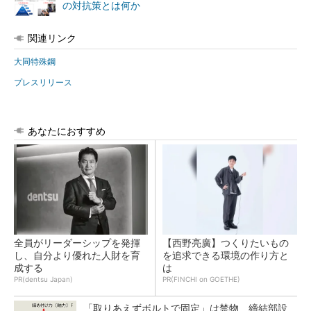
の対抗策とは何か
関連リンク
大同特殊鋼
プレスリリース
あなたにおすすめ
全員がリーダーシップを発揮
【西野亮廣】つくりたいもの
し、自分より優れた人財を育
を追求できる環境の作り方と
成する
は
PR(dentsu Japan)
PR(FINCHI on GOETHE)
「取りあえずボルトで固定」は禁物 締結部設