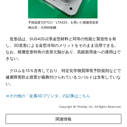
予熱温度120℃の「LTX420」を用いた模擬型造形
例出所：大同特殊鋼
造形品は、SUS420J2系金型材料と同等の性能と製造性を有
し、3D造形による金型冷却のメリットをそのまま活用できる。
なお、積層造形特有の造形欠陥があり、高鏡面用途への適用はで
きない。
クロムを13％含有しており、特定化学物質障害予防規則などで
健康障害防止措置が義務付けられているコバルトは含有していな
い。
⇒その他の「金属3Dプリンタ」の記事はこちら
Copyright © ITmedia, Inc. All Rights Reserved.
関連情報