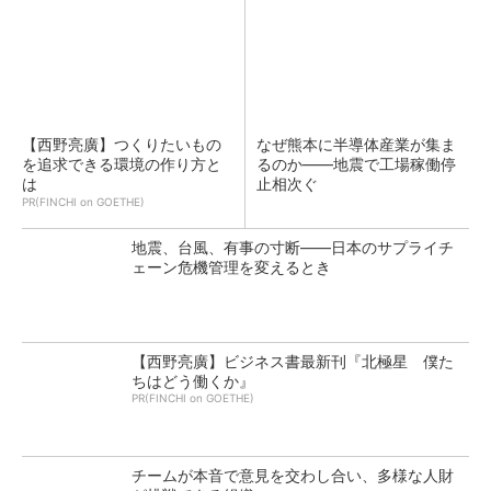
【西野亮廣】つくりたいもの
なぜ熊本に半導体産業が集ま
を追求できる環境の作り方と
るのか――地震で工場稼働停
は
止相次ぐ
PR(FINCHI on GOETHE)
地震、台風、有事の寸断――日本のサプライチ
ェーン危機管理を変えるとき
【西野亮廣】ビジネス書最新刊『北極星 僕た
ちはどう働くか』
PR(FINCHI on GOETHE)
チームが本音で意見を交わし合い、多様な人財