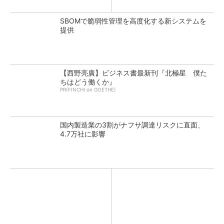
SBOMで脆弱性管理を高度化する新システムを
提供
【西野亮廣】ビジネス書最新刊『北極星 僕た
ちはどう働くか』
PR(FINCHI on GOETHE)
国内製造業の3割がナフサ調達リスクに直面、
4.7万社に影響