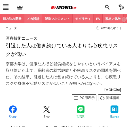
組み込み開発
メカ設計
製造マネジメント
モビリティ
FA
素材／化学
ニュース
2023年6月13日
医療技術ニュース
引退した人は働き続けている人よりも心疾患リス
クが低い
京都大学は、健康な人ほど就労継続をしやすいというバイアスを
取り除いた上で、高齢者の就労継続と心疾患リスクの関連を調べ
た。その結果、引退した人は働き続けている人よりも、心疾患リ
スクや身体不活動リスクが低いことが明らかになった。
[MONOist]
PC用表示
関連情報
Share
Post
LINE
Hatena