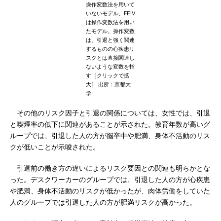
操作変数法を用いて
いないモデル、FEIV
は操作変数法を用い
たモデル。操作変数
は、引退と強く関連
するものの心疾患リ
スクとは直接関連し
ないような変数を指
す［クリックで拡
大］ 出所：京都大
学
その他のリスク因子と引退の関係については、女性では、引退
と喫煙率の低下に関連があることが示された。教育年数が高いグ
ループでは、引退した人の方が脳卒中や肥満、身体不活動のリス
クが低いことが示唆された。
引退前の働き方の違いによるリスク要因との関連も明らかとな
った。デスクワーカーのグループでは、引退した人の方が心疾患
や肥満、身体不活動のリスクが低かったが、肉体労働をしていた
人のグループでは引退した人の方が肥満リスクが高かった。