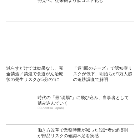
発見へ、従来機より低コスト化も
減らすだけでは効果なし、完
「週1回のチーズ」で認知症リ
全禁酒／禁煙で食道がん治療
スクが低下、明治らが1万人超
後の発生リスクが5分の1に
の追跡調査で解明
時代の「最"現場"」に飛び込み、当事者として
踏み込んでいく
PR(dentsu Japan)
働き方改革で業務時間が減った設計者の約8割
が部品リスクの確認不足を実感