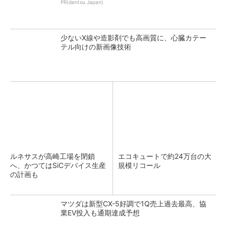
PR(dentsu Japan)
少ないX線や造影剤でも高画質に、心臓カテー
テル向けの新画像技術
ルネサスが高崎工場を閉鎖
エコキュートで約24万台の大
へ、かつてはSiCデバイス生産
規模リコール
の計画も
マツダは新型CX-5好調で1Q売上過去最高、協
業EV投入も通期達成予想