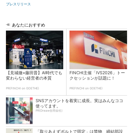
プレスリリース
あなたにおすすめ
【見城徹×藤田晋】AI時代でも
FINCHI主催「IVS2026」トー
変わらない経営者の本質
クセッションが話題に！
PR(FINCHI on GOETHE)
PR(FINCHI on GOETHE)
SNSアカウントを着実に成長。実はみんなココ
使ってます。
PR(Dreaw合同会社)
「取りあえずボルトで固定」は禁物 締結部設