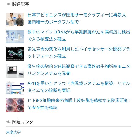
関連記事
日本アビオニクスが医用サーモグラフィーに再参入、
国内唯一のポータブル型で
尿中のマイクロRNAから早期膵臓がんを高精度に検出
できる検査法を確立
蛍光寿命の変化を利用したバイオセンサーの開発プラ
ットフォームを確立
微生物の増殖を連続観察できる高速微生物増殖モニタ
リングシステムを発売
APNを用いたクラウド内視鏡システムを構築、リアル
タイムでの診断を実証
ヒトiPS細胞由来の角膜上皮細胞を移植する臨床研究
で安全性を確認
関連リンク
東京大学