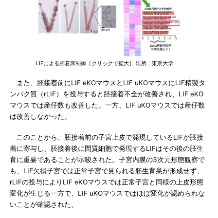
LIFによる胚着床制御［クリックで拡大］ 出所：東京大学
また、胚接着前にLIF eKOマウスとLIF uKOマウスにLIF精製タ
ンパク質（rLIF）を投与すると胚接着不全が改善され、LIF eKO
マウスでは産仔数も改善した。一方、LIF uKOマウスでは産仔数
は改善しなかった。
このことから、胚接着前の子宮上皮で発現しているLIFが胚接
着に寄与し、胚接着後に間質細胞で発現するLIFはその後の胚生
育に重要であることが示唆された。子宮内膜の3次元形態観察で
も、LIF欠損子宮では正常子宮で見られる胚生育巣が形成せず、
rLIFの投与によりLIF eKOマウスでは正常子宮と同様の上皮形態
変化が生じる一方で、LIF uKOマウスではほぼ変化が認められな
いことが確認された。