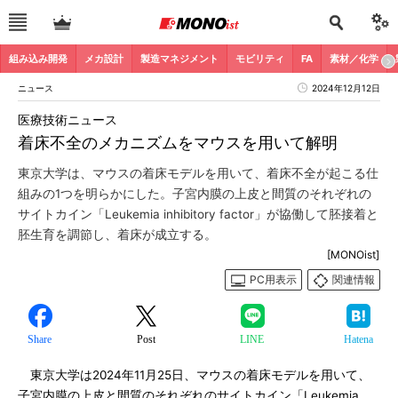
組み込み開発
メカ設計
製造マネジメント
モビリティ
FA
素材／化学
ニュース
2024年12月12日
医療技術ニュース
着床不全のメカニズムをマウスを用いて解明
東京大学は、マウスの着床モデルを用いて、着床不全が起こる仕
組みの1つを明らかにした。子宮内膜の上皮と間質のそれぞれの
サイトカイン「Leukemia inhibitory factor」が協働して胚接着と
胚生育を調節し、着床が成立する。
[MONOist]
PC用表示
関連情報
Share
Post
LINE
Hatena
東京大学は2024年11月25日、マウスの着床モデルを用いて、
子宮内膜の上皮と間質のそれぞれのサイトカイン「Leukemia