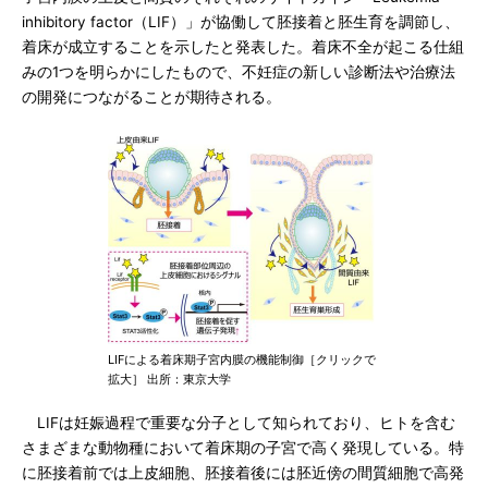
inhibitory factor（LIF）」が協働して胚接着と胚生育を調節し、
着床が成立することを示したと発表した。着床不全が起こる仕組
みの1つを明らかにしたもので、不妊症の新しい診断法や治療法
の開発につながることが期待される。
LIFによる着床期子宮内膜の機能制御［クリックで
拡大］ 出所：東京大学
LIFは妊娠過程で重要な分子として知られており、ヒトを含む
さまざまな動物種において着床期の子宮で高く発現している。特
に胚接着前では上皮細胞、胚接着後には胚近傍の間質細胞で高発