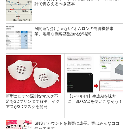
計で押さえるべき基本
AI関連“だけじゃない”オムロンの制御機器事
業、地道な顧客基盤強化が結実
新型コロナで深刻なマスク不
【レベル14】生成AIを味方
足を3Dプリンタで解消、イグ
に、3D CADを使いこなそう！
アスが3Dマスクを開発
SNSアカウントを着実に成長。実はみんなココ
使ってます。