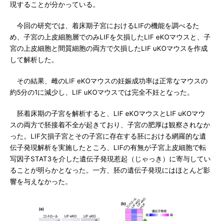
現することが分かっている。
今回の研究では、着床期子宮におけるLIFの機能を調べるた
め、子宮の上皮細胞層でのみLIFを欠損したLIF eKOマウスと、子
宮の上皮細胞と間質細胞の両方で欠損したLIF uKOマウスを作成
して解析した。
その結果、雌のLIF eKOマウスの妊娠成功率は正常なマウスの
約5分の1に減少し、LIF uKOマウスでは完全不妊となった。
胚着床期の子宮を解析すると、LIF eKOマウスとLIF uKOマウ
スの両方で胚接着不全が起きており、子宮の肥厚は観察されなか
った。LIF欠損子宮とその子宮に存在する胚における網羅的な遺
伝子発現解析を実施したところ、LIFの有無が子宮上皮細胞で転
写因子STAT3を介した遺伝子発現惹起（じゃっき）に寄与してい
ることが明らかとなった。一方、胚の遺伝子発現にはほとんど影
響を与えなかった。