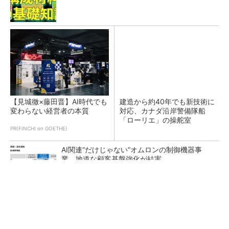
【見城徹×藤田晋】AI時代でも
建造から約40年でも新技術に
変わらない経営者の本質
対応、カナダ沿岸警備隊船
「ローリエ」の操舵室
PR(FINCHI on GOETHE)
AI関連“だけじゃない”オムロンの制御機器事
業、地道な顧客基盤強化が結実
ルネサスが高崎工場を閉鎖へ、かつてはSiCデ
バイス生産の計画も