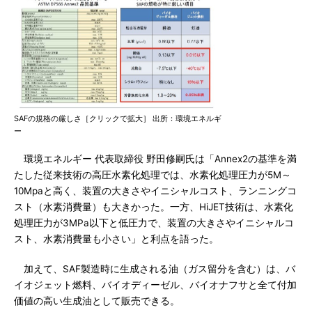
SAFの規格の厳しさ［クリックで拡大］ 出所：環境エネルギ
ー
環境エネルギー 代表取締役 野田修嗣氏は「Annex2の基準を満
たした従来技術の高圧水素化処理では、水素化処理圧力が5M～
10Mpaと高く、装置の大きさやイニシャルコスト、ランニングコ
スト（水素消費量）も大きかった。一方、HiJET技術は、水素化
処理圧力が3MPa以下と低圧力で、装置の大きさやイニシャルコ
スト、水素消費量も小さい」と利点を語った。
加えて、SAF製造時に生成される油（ガス留分を含む）は、バ
イオジェット燃料、バイオディーゼル、バイオナフサと全て付加
価値の高い生成油として販売できる。