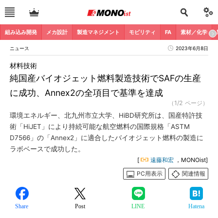
組み込み開発
メカ設計
製造マネジメント
モビリティ
FA
素材／化学
ニュース
2023年6月8日
材料技術
純国産バイオジェット燃料製造技術でSAFの生産
に成功、Annex2の全項目で基準を達成
（1/2 ページ）
環境エネルギー、北九州市立大学、HiBD研究所は、国産特許技
術「HiJET」により持続可能な航空燃料の国際規格「ASTM
D7566」の「Annex2」に適合したバイオジェット燃料の製造に
ラボベースで成功した。
[
遠藤和宏
，MONOist]
PC用表示
関連情報
Share
Post
LINE
Hatena