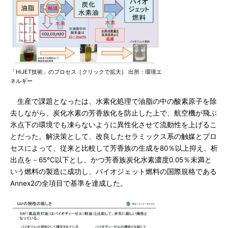
「HiJET技術」のプロセス［クリックで拡大］ 出所：環境エ
ネルギー
生産で課題となったは、水素化処理で油脂の中の酸素原子を除
去しながら、炭化水素の芳香族化を防止した上で、航空機が飛ぶ
氷点下の環境でも凍らないように異性化させて流動性を上げるこ
とだった。解決策として、改良したセラミックス系の触媒とプロ
セスによって、従来と比較して芳香族の生成を80％以上抑え、析
出点を－65℃以下とし、かつ芳香族炭化水素濃度0.05％未満と
いう燃料の製造に成功し、バイオジェット燃料の国際規格である
Annex2の全項目で基準を達成した。