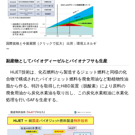
国際規格と今後展開［クリックで拡大］ 出所：環境エネルギ
ー
副産物としてバイオディーゼルとバイオナフサも生産
HiJET技術は、化石燃料から製造するジェット燃料と同様の化
合物で構成されたバイオジェット燃料を廃食用油など動植物性油
脂から作る。特許を取得したHiBD装置（脱酸素）により原料の
廃食用油から炭化水素油を取り出し、この炭化水素粗油に水素化
処理を行いSAFを生産する。