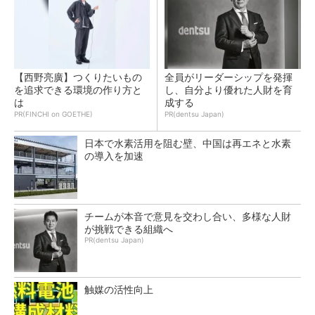
【西野亮廣】つくりたいもの
全員がリーダーシップを発揮
を追求できる環境の作り方と
し、自分より優れた人財を育
は
成する
PR(FINCHI on GOETHE)
PR(dentsu Japan)
日本で水素活用を阻む壁、中国は再エネと水素
の導入を加速
チームが本音で意見を交わし合い、多様な人財
が挑戦できる組織へ
PR(dentsu Japan)
触媒の活性向上