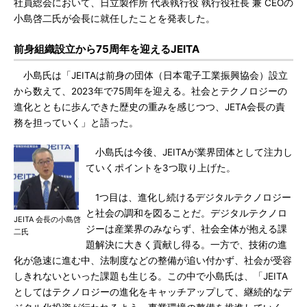
社員総会において、日立製作所 代表執行役 執行役社長 兼 CEOの
小島啓二氏が会長に就任したことを発表した。
前身組織設立から75周年を迎えるJEITA
小島氏は「JEITAは前身の団体（日本電子工業振興協会）設立
から数えて、2023年で75周年を迎える。社会とテクノロジーの
進化とともに歩んできた歴史の重みを感じつつ、JETA会長の責
務を担っていく」と語った。
小島氏は今後、JEITAが業界団体として注力し
ていくポイントを3つ取り上げた。
1つ目は、進化し続けるデジタルテクノロジー
と社会の調和を図ることだ。デジタルテクノロ
JEITA 会長の小島啓
ジーは産業界のみならず、社会全体が抱える課
二氏
題解決に大きく貢献し得る。一方で、技術の進
化が急速に進む中、法制度などの整備が追い付かず、社会が受容
しきれないといった課題も生じる。この中で小島氏は、「JEITA
としてはテクノロジーの進化をキャッチアップして、継続的なデ