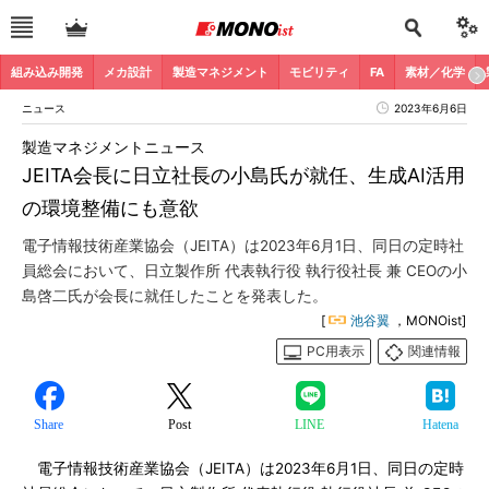
組み込み開発
メカ設計
製造マネジメント
モビリティ
FA
素材／化学
ニュース
2023年6月6日
製造マネジメントニュース
JEITA会長に日立社長の小島氏が就任、生成AI活用
の環境整備にも意欲
電子情報技術産業協会（JEITA）は2023年6月1日、同日の定時社
員総会において、日立製作所 代表執行役 執行役社長 兼 CEOの小
島啓二氏が会長に就任したことを発表した。
[
池谷翼
，MONOist]
PC用表示
関連情報
Share
Post
LINE
Hatena
電子情報技術産業協会（JEITA）は2023年6月1日、同日の定時