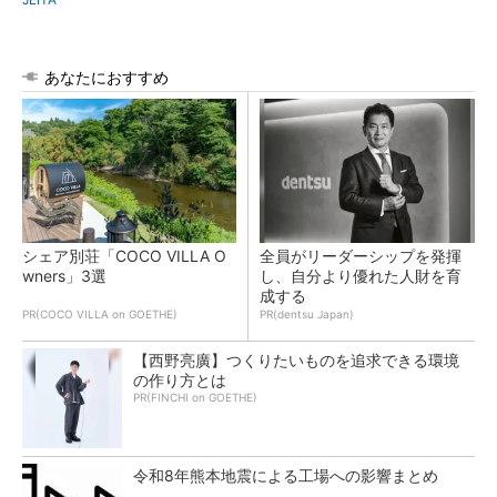
あなたにおすすめ
シェア別荘「COCO VILLA O
全員がリーダーシップを発揮
wners」3選
し、自分より優れた人財を育
成する
PR(COCO VILLA on GOETHE)
PR(dentsu Japan)
【西野亮廣】つくりたいものを追求できる環境
の作り方とは
PR(FINCHI on GOETHE)
令和8年熊本地震による工場への影響まとめ