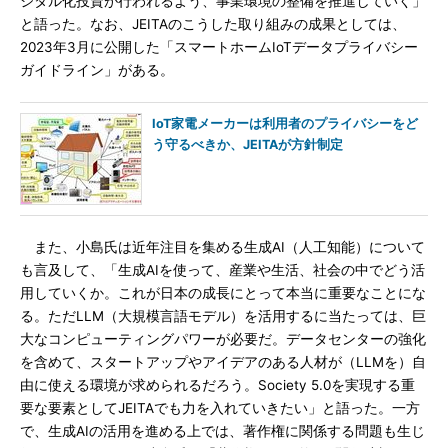
ジタル化投資が行われるよう、事業環境の整備を推進していく」
と語った。なお、JEITAのこうした取り組みの成果としては、
2023年3月に公開した「スマートホームIoTデータプライバシー
ガイドライン」がある。
IoT家電メーカーは利用者のプライバシーをど
う守るべきか、JEITAが方針制定
また、小島氏は近年注目を集める生成AI（人工知能）について
も言及して、「生成AIを使って、産業や生活、社会の中でどう活
用していくか。これが日本の成長にとって本当に重要なことにな
る。ただLLM（大規模言語モデル）を活用するに当たっては、巨
大なコンピューティングパワーが必要だ。データセンターの強化
を含めて、スタートアップやアイデアのある人材が（LLMを）自
由に使える環境が求められるだろう。Society 5.0を実現する重
要な要素としてJEITAでも力を入れていきたい」と語った。一方
で、生成AIの活用を進める上では、著作権に関係する問題も生じ