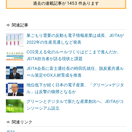
過去の連載記事が 1453 件あります
関連記事
巣ごもり需要の反動も電子情報産業は成長、JEITAが
2022年の生産見通しなど発表
CO2見える化のルールづくりはどこまで進んだか、
JEITA担当者が語る現状と課題
JEITA会長に富士通社長の時田氏就任、脱炭素共通ル
ール策定やDX人材育成を推進
地位低下が続く日本の電子産業、「グリーン×デジタ
ル」は反撃の狼煙となるか
グリーンとデジタルで新たな産業創出へ、JEITAがコ
ンソーシアム設立
関連リンク
JEITA