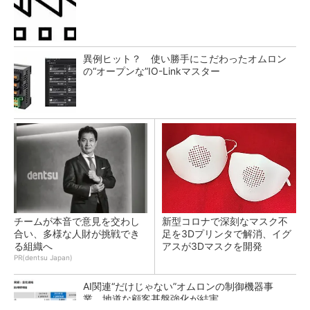
異例ヒット？ 使い勝手にこだわったオムロン
の“オープンな”IO-Linkマスター
チームが本音で意見を交わし
新型コロナで深刻なマスク不
合い、多様な人財が挑戦でき
足を3Dプリンタで解消、イグ
る組織へ
アスが3Dマスクを開発
PR(dentsu Japan)
AI関連“だけじゃない”オムロンの制御機器事
業、地道な顧客基盤強化が結実