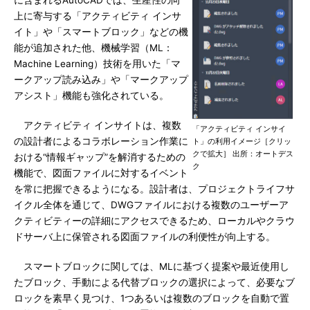
に含まれるAutoCADでは、生産性の向
上に寄与する「アクティビティ インサ
イト」や「スマートブロック」などの機
能が追加された他、機械学習（ML：
Machine Learning）技術を用いた「マ
ークアップ読み込み」や「マークアップ
アシスト」機能も強化されている。
アクティビティ インサイトは、複数
「アクティビティ インサイ
の設計者によるコラボレーション作業に
ト」の利用イメージ［クリッ
クで拡大］ 出所：オートデス
おける“情報ギャップ”を解消するための
ク
機能で、図面ファイルに対するイベント
を常に把握できるようになる。設計者は、プロジェクトライフサ
イクル全体を通じて、DWGファイルにおける複数のユーザーア
クティビティーの詳細にアクセスできるため、ローカルやクラウ
ドサーバ上に保管される図面ファイルの利便性が向上する。
スマートブロックに関しては、MLに基づく提案や最近使用し
たブロック、手動による代替ブロックの選択によって、必要なブ
ロックを素早く見つけ、1つあるいは複数のブロックを自動で置