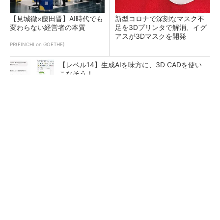
【見城徹×藤田晋】AI時代でも
新型コロナで深刻なマスク不
変わらない経営者の本質
足を3Dプリンタで解消、イグ
アスが3Dマスクを開発
PR(FINCHI on GOETHE)
【レベル14】生成AIを味方に、3D CADを使い
こなそう！
令和8年熊本地震による工場への影響まとめ
狭小な駐車場に、シャープがポールカメラ式製
品発表 市場シェア10％目指す