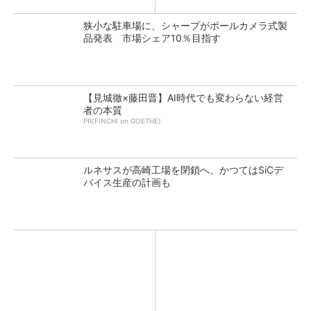
狭小な駐車場に、シャープがポールカメラ式製
品発表 市場シェア10％目指す
【見城徹×藤田晋】AI時代でも変わらない経営
者の本質
PR(FINCHI on GOETHE)
ルネサスが高崎工場を閉鎖へ、かつてはSiCデ
バイス生産の計画も