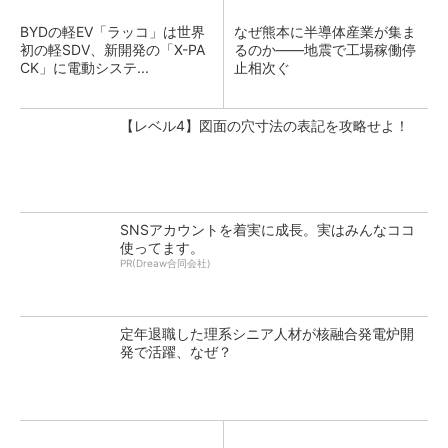
BYDの軽EV「ラッコ」は世界
なぜ熊本に半導体産業が集ま
初の軽SDV、新開発の「X-PA
るのか――地震で工場稼働停
CK」に電動システ...
止相次ぐ
【レベル4】図面の穴寸法の表記を攻略せよ！
SNSアカウントを着実に成長。実はみんなココ
使ってます。
PR(Dreaw合同会社)
定年退職した理系シニア人材が核融合発電炉開
発で活躍、なぜ？