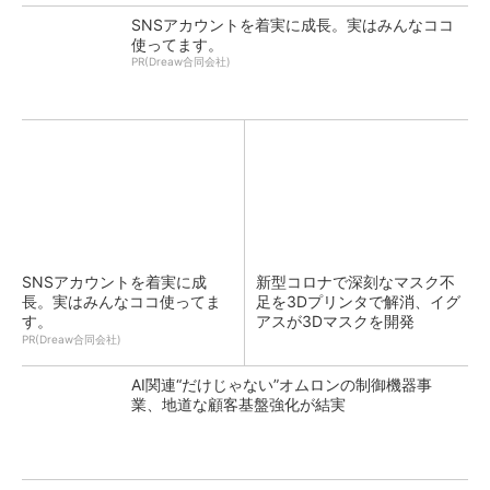
SNSアカウントを着実に成長。実はみんなココ
使ってます。
PR(Dreaw合同会社)
SNSアカウントを着実に成
新型コロナで深刻なマスク不
長。実はみんなココ使ってま
足を3Dプリンタで解消、イグ
す。
アスが3Dマスクを開発
PR(Dreaw合同会社)
AI関連“だけじゃない”オムロンの制御機器事
業、地道な顧客基盤強化が結実