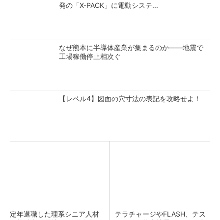
発の「X-PACK」に電動システ...
なぜ熊本に半導体産業が集まるのか――地震で
工場稼働停止相次ぐ
【レベル4】図面の穴寸法の表記を攻略せよ！
定年退職した理系シニア人材
テラチャージやFLASH、テス