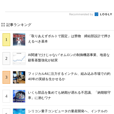
Recommended by
記事ランキング
「取りあえずボルトで固定」は禁物 締結部設計で押さ
えるべき基本
AI関連“だけじゃない”オムロンの制御機器事業、地道な
顧客基盤強化が結実
フィジカルAIに注力するインテル、組み込み市場での約
40年の実績を生かせるか
いくら部品を集めても納期が遅れる不思議、「納期順守
率」に潜むワナ
シリコン量子コンピュータの量産開発へ、インテルの