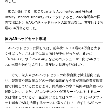
表した。
IDCが発行する「IDC Quarterly Augmented and Virtual
Reality Headset Tracker」のデータによると、2022年通年の国
内市場におけるAR／VRヘッドセットの出荷台数は、前年比3.3％
増の34万台となった。
国内ARヘッドセット市場
ARヘッドセットに関しては、前年比102.7％増の4万台と大き
く伸ばした。これまでは法人向けが中心だったが、新たに
「Nreal Air」や「Rokid Air」などのコンシューマー向けARグラ
スの出荷台数がけん引し、前年比大幅増を記録した。
一方で、法人向けARヘッドセットの出荷台数は減退傾向にあ
り、製造業や建設業などの一部の先進的な企業が遠隔作業支援業
務で利用しているにとどまり、同業種への水平展開や他業種への
展開は鈍い。また、ARコンテンツや関連サービスに対するニー
ズは増加しているが、企業向けとしてはスマートフォンやタブレ
ット端末でARを活用するケースに偏っており、必ずしもARヘッ