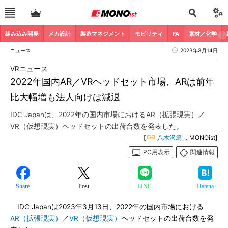
組み込み開発
メカ設計
製造マネジメント
モビリティ
FA
素材／化学
ニュース
2023年3月14日
VRニュース
2022年国内AR／VRヘッドセット市場、ARは前年
比大幅増も法人向けは減退
IDC Japanは、2022年の国内市場におけるAR（拡張現実）／
VR（仮想現実）ヘッドセットの出荷台数を発表した。
[
八木沢篤
，MONOist]
PC用表示
関連情報
Share
Post
LINE
Hatena
IDC Japanは2023年3月13日、2022年の国内市場における
AR（拡張現実）
／
VR（仮想現実）
ヘッドセットの出荷台数を発