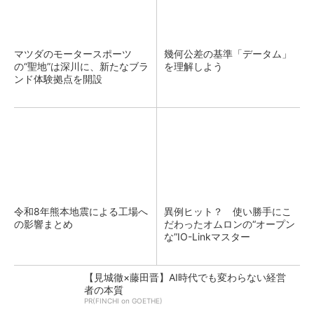
マツダのモータースポーツ
幾何公差の基準「データム」
の“聖地”は深川に、新たなブラ
を理解しよう
ンド体験拠点を開設
令和8年熊本地震による工場へ
異例ヒット？ 使い勝手にこ
の影響まとめ
だわったオムロンの“オープン
な”IO-Linkマスター
【見城徹×藤田晋】AI時代でも変わらない経営
者の本質
PR(FINCHI on GOETHE)