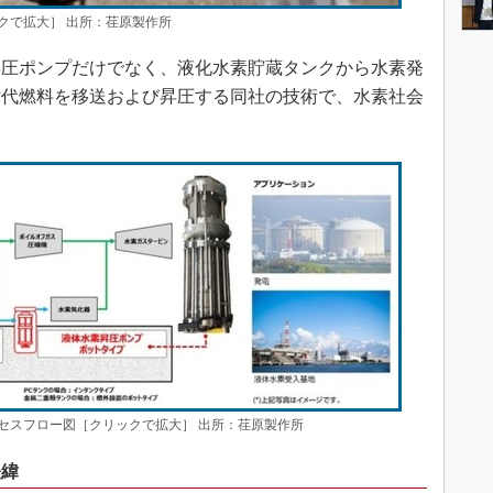
クで拡大］ 出所：荏原製作所
圧ポンプだけでなく、液化水素貯蔵タンクから水素発
世代燃料を移送および昇圧する同社の技術で、水素社会
セスフロー図［クリックで拡大］ 出所：荏原製作所
経緯