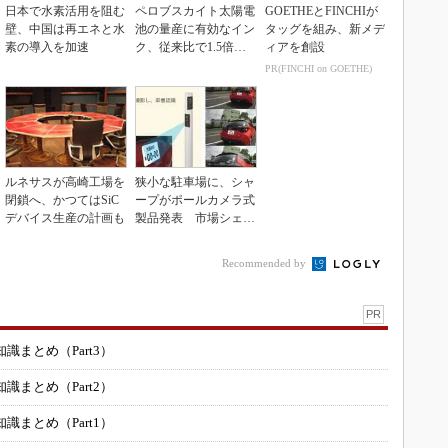
日本で水素活用を阻む
ペロブスカイト太陽電
GOETHEとFINCHIが
壁、中国は再エネと水
池の量産に有効なイン
タッグを組み、新メデ
素の導入を加速
ク、従来比で1.5倍の
ィアを創設
性能向上
PR(FINCHI on GOETHE)
ルネサスが高崎工場を
狭小な駐車場に、シャ
閉鎖へ、かつてはSiC
ープがポールカメラ式
デバイス生産の計画も
製品発表 市場シェア
10％目指す
Recommended by
PR
まとめ（Part3）
まとめ（Part2）
まとめ（Part1）