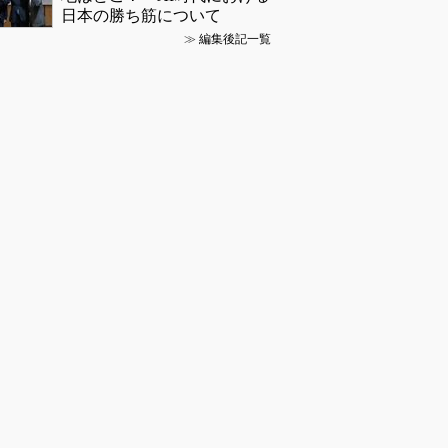
日本の勝ち筋について
≫
編集後記一覧