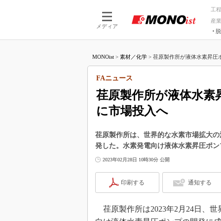
工
産
メディア
脱
つながる技術
AI×技術
MONOist
>
素材／化学
>
荏原製作所が液体水素昇圧ポン
つながる工場
AI×設備
つながるサービ
Physical
FAニュース
荏原製作所が液体水素昇
に市場投入へ
荏原製作所は、世界的な水素市場拡大の
発した。水素発電向け液体水素昇圧ポン
2023年02月28日 10時30分 公開
印刷する
通知する
荏原製作所は2023年2月24日