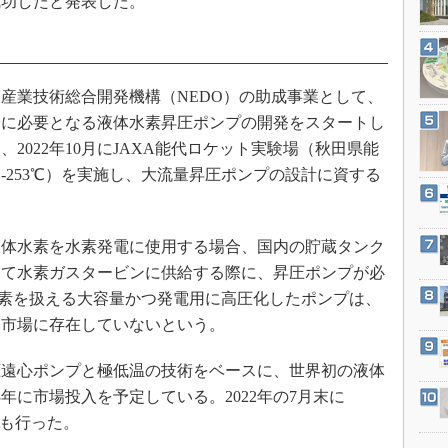
成功したと発表した。
3Dプリンタ
産業オープンネット展
デジタルツインとCAE
S＆OP
・産業技術総合開発機構（NEDO）の助成事業として、
インダストリー4.0
給に必要となる液体水素昇圧ポンプの開発をスタートし
イノベーション
2022年10月にJAXA能代ロケット実験場（秋田県能
製造業ビッグデータ
-253℃）を実施し、大流量昇圧ポンプの設計に資する
メイドインジャパン
植物工場
体水素を水素発電に使用する場合、国内の貯蔵タンク
知財マネジメント
して水素ガスタービンに供給する際に、昇圧ポンプが必
海外生産
体水素を扱える大容量かつ発電用に高圧化したポンプは、
グローバル設計・開発
は市場に存在していないという。
制御セキュリティ
遠心ポンプと極低温の技術をベースに、世界初の液体
新型コロナへの対応
3年に市場投入を予定している。2022年の7月末に
表も行った。