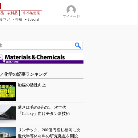
薬品・衣料品
中小製造業
マイページ
ルマガ
告知
Special
／化学の記事ランキング
触媒の活性向上
薄さは毛の3分の1、次世代
「Galaxy」向けチタン新技術
リンテック、200億円投じ福岡に次
世代半導体材料の研究拠点を開設