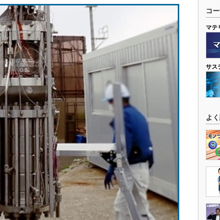
コー
マテ
サス
よく