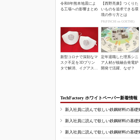
令和8年熊本地震によ
【西野亮廣】つくりた
る工場への影響まとめ
いものを追求できる環
境の作り方とは
PR(FINCHI on GOETHE)
新型コロナで深刻なマ
定年退職した理系シニ
スク不足を3Dプリン
ア人材が核融合発電炉
タで解消、イグアスが
開発で活躍、なぜ？
3Dマスクを開発
TechFactory ホワイトペーパー新着情報
新入社員に読んで欲しい鉄鋼材料の基礎知識
新入社員に読んで欲しい鉄鋼材料の基礎知識
新入社員に読んで欲しい鉄鋼材料の基礎知識