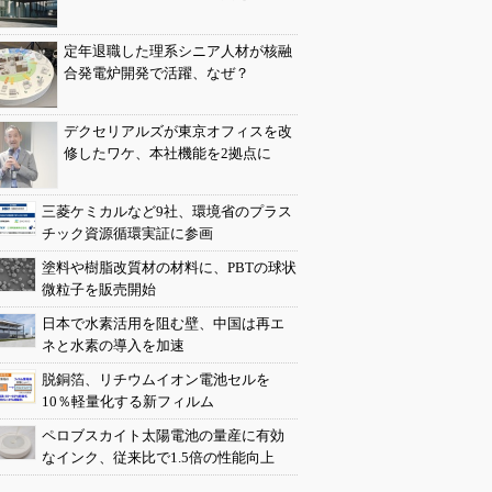
定年退職した理系シニア人材が核融
合発電炉開発で活躍、なぜ？
デクセリアルズが東京オフィスを改
修したワケ、本社機能を2拠点に
三菱ケミカルなど9社、環境省のプラス
チック資源循環実証に参画
塗料や樹脂改質材の材料に、PBTの球状
微粒子を販売開始
日本で水素活用を阻む壁、中国は再エ
ネと水素の導入を加速
脱銅箔、リチウムイオン電池セルを
10％軽量化する新フィルム
ペロブスカイト太陽電池の量産に有効
なインク、従来比で1.5倍の性能向上