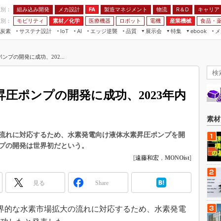
程別：
組み込み開発
メカ設計
製造マネジメント
物流
R＆D
キャリア
FA
業別：
モビリティ
素材／化学
医療機器
ロボット
電機
産業機械
食品・
炭素
サステナ設計
エッジ逆襲
品質
展示会
特集
メ
IoT
AI
ebook
伝承
組み込み開発
CEATEC
読者調査まとめ
編集後記
プの開発に成功、202...
JIMTOF
保全
メカ設計
つながるクルマ
組込み/エッジ コンピューティング
ス
 AI
製造マネジメント
5G
展＆IoT/5Gソリューション展
VR／AR
FA
圧ポンプの開発に成功、2023年内
IIFES
モビリティ
フィールドサービス
国際ロボット展
素材／化学
FPGA
素材
ジャパンモビリティショー
組み込み画像技術
流れに対応するため、水素発電向け液体水素昇圧ポンプを開
TECHNO-FRONTIER
プの開発は世界初だという。
組み込みモデリング
人テク展
[
遠藤和宏
，
MONOist
]
Windows Embedded
スマート工場EXPO
車載ソフト開発
見る
Share
EdgeTech+
ISO26262
日本ものづくりワールド
、世界的な水素市場拡大の流れに対応するため、水素発電
無償設計ツール
AUTOMOTIVE WORLD