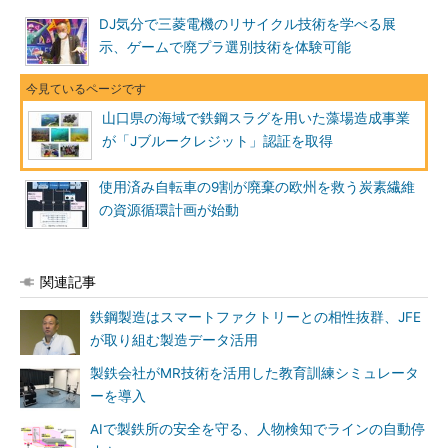
DJ気分で三菱電機のリサイクル技術を学べる展
示、ゲームで廃プラ選別技術を体験可能
山口県の海域で鉄鋼スラグを用いた藻場造成事業
が「Jブルークレジット」認証を取得
使用済み自転車の9割が廃棄の欧州を救う炭素繊維
の資源循環計画が始動
関連記事
鉄鋼製造はスマートファクトリーとの相性抜群、JFE
が取り組む製造データ活用
製鉄会社がMR技術を活用した教育訓練シミュレータ
ーを導入
AIで製鉄所の安全を守る、人物検知でラインの自動停