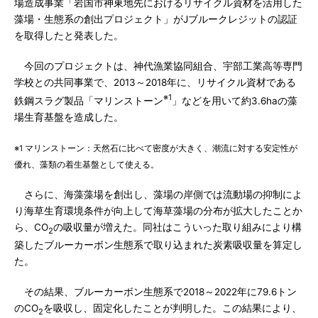
場造成事業「岩国市神東地先におけるリサイクル資材を活用した
藻場・生態系の創出プロジェクト」がJブルークレジットの認証
を取得したと発表した。
今回のプロジェクトは、神代漁業協同組合、宇部工業高等専門
学校との共同事業で、2013～2018年に、リサイクル資材である
※1
鉄鋼スラグ製品「マリンストーン
」などを用いて約3.6haの藻
場生育基盤を造成した。
※1 マリンストーン：天然石に比べて密度が大きく、潮流に対する安定性が
優れ、藻類の着生基盤として使える。
さらに、海藻藻場を創出し、藻場の岸側では流動場の抑制によ
り海草生育環境条件が向上して海草藻場の分布が拡大したことか
ら、CO
の吸収量が増えた。同社はこういった取り組みにより構
2
築したブルーカーボン生態系で取り込まれた炭素吸収量を算定し
た。
その結果、ブルーカーボン生態系で2018～2022年に79.6トン
のCO
を吸収し、固定化したことが判明した。この結果により、
2