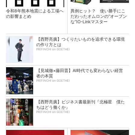
令和8年熊本地震による工場へ
異例ヒット？ 使い勝手にこ
の影響まとめ
だわったオムロンの“オープン
な”IO-Linkマスター
【西野亮廣】つくりたいものを追求できる環境
の作り方とは
PR(FINCHI on GOETHE)
【見城徹×藤田晋】AI時代でも変わらない経営
者の本質
PR(FINCHI on GOETHE)
【西野亮廣】ビジネス書最新刊『北極星 僕た
ちはどう働くか』
PR(FINCHI on GOETHE)