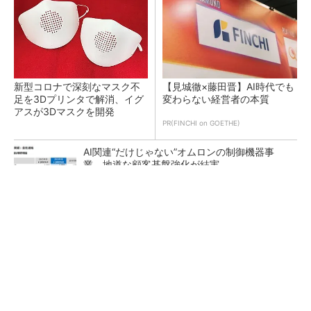
新型コロナで深刻なマスク不
【見城徹×藤田晋】AI時代でも
足を3Dプリンタで解消、イグ
変わらない経営者の本質
アスが3Dマスクを開発
PR(FINCHI on GOETHE)
AI関連“だけじゃない”オムロンの制御機器事
業、地道な顧客基盤強化が結実
【レベル14】生成AIを味方に、3D CADを使い
こなそう！
「取りあえずボルトで固定」は禁物 締結部設
計で押さえるべき基本