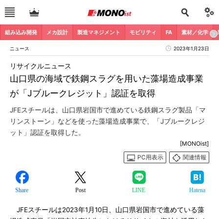
組み込み開発
メカ設計
製造マネジメント
モビリティ
FA
素材／化学
ニュース
2023年1月23日
リサイクルニュース
山口県の海域で鉄鋼スラグを用いた藻場造成事業
が「Jブルークレジット」認証を取得
JFEスチールは、山口県岩国市で進めている鉄鋼スラグ製品「マ
リンストーン」などを使った藻場造成事業で、「Jブルークレジ
ット」認証を取得した。
[MONOist]
PC用表示
関連情報
Share
Post
LINE
Hatena
JFEスチールは2023年1月10日、山口県岩国市で進めている藻