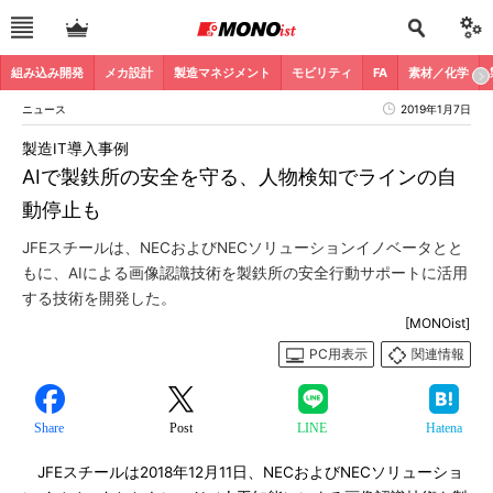
組み込み開発
メカ設計
製造マネジメント
モビリティ
FA
素材／化学
ニュース
2019年1月7日
製造IT導入事例
AIで製鉄所の安全を守る、人物検知でラインの自
動停止も
JFEスチールは、NECおよびNECソリューションイノベータとと
もに、AIによる画像認識技術を製鉄所の安全行動サポートに活用
する技術を開発した。
[MONOist]
PC用表示
関連情報
Share
Post
LINE
Hatena
JFEスチールは2018年12月11日、NECおよびNECソリューショ