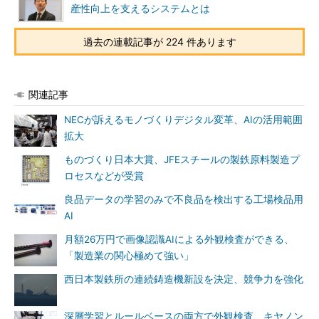
産性向上を支えるシステムとは
過去の連載記事が 224 件あります
関連記事
NECが訴えるモノづくりデジタル変革、AIの活用範囲
拡大
ものづくり日本大賞、JFEスチールの製鉄原料製造プ
ロセスなどが受賞
良品データの学習のみで不良品を検出する工場検品用
AI
月額26万円で画像認識AIによる外観検査ができる、
「製造業の関心極めて強い」
西日本製鉄所の連続鋳造機新設を決定、競争力を強化
深層学習とルールベースの両方で外観検査、キヤノン