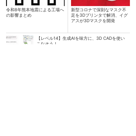
令和8年熊本地震による工場へ
新型コロナで深刻なマスク不
の影響まとめ
足を3Dプリンタで解消、イグ
アスが3Dマスクを開発
【レベル14】生成AIを味方に、3D CADを使い
こなそう！
シェア別荘「COCO VILLA Owners」3選
PR(COCO VILLA on GOETHE)
狭小な駐車場に、シャープがポールカメラ式製
品発表 市場シェア10％目指す