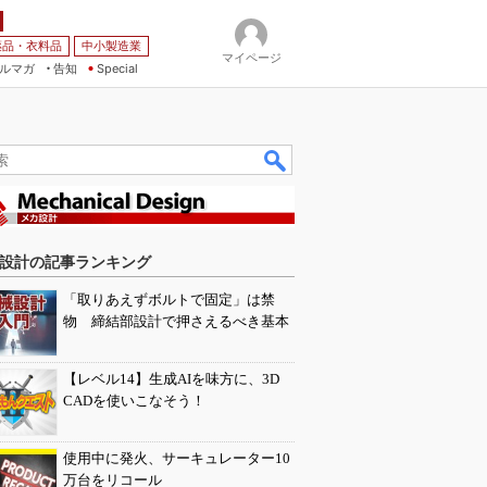
薬品・衣料品
中小製造業
マイページ
ルマガ
告知
Special
設計の記事ランキング
「取りあえずボルトで固定」は禁
物 締結部設計で押さえるべき基本
【レベル14】生成AIを味方に、3D
CADを使いこなそう！
使用中に発火、サーキュレーター10
万台をリコール