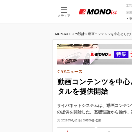
工
産
メディア
脱
つながる技術
AI×技術
MONOist
>
メカ設計
>
動画コンテンツを中心としたCA
つながる工場
AI×設備
つながるサービ
Physical
CAEニュース
動画コンテンツを中心
タルを提供開始
サイバネットシステムは、動画コンテンツ
の提供を開始した。基礎理論から操作、
2022年09月21日 09時00分 公開