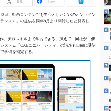
見る
Share
3Dプリンタ
産業オープンネット展
デジタルツインとCAE
月2日、動画コンテンツを中心としたCAEのオンライン
S＆OP
ランス）」の提供を同年8月より開始したと発表し
インダストリー4.0
イノベーション
操作、実践スキルまで学習できる。加えて、同社が主催
製造業ビッグデータ
育システム「CAEユニバーシティ」の講座も自由に受講
メイドインジャパン
グで学習を補完する。
植物工場
知財マネジメント
海外生産
グローバル設計・開発
制御セキュリティ
新型コロナへの対応