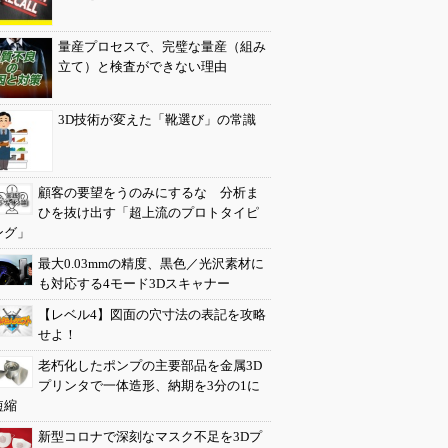
量産プロセスで、完璧な量産（組み
立て）と検査ができない理由
3D技術が変えた「靴選び」の常識
顧客の要望をうのみにするな 分析ま
ひを抜け出す「超上流のプロトタイピ
ング」
最大0.03mmの精度、黒色／光沢素材に
も対応する4モード3Dスキャナー
【レベル4】図面の穴寸法の表記を攻略
せよ！
老朽化したポンプの主要部品を金属3D
プリンタで一体造形、納期を3分の1に
短縮
新型コロナで深刻なマスク不足を3Dプ