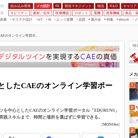
程別：
組み込み開発
メカ設計
製造マネジメント
物流
R＆D
キャリア
FA
業別：
モビリティ
素材／化学
医療機器
ロボット
電機
産業機械
食品・
炭素
サステナ設計
エッジ逆襲
品質
展示会
特集
メ
IoT
AI
ebook
伝承
組み込み開発
CEATEC
読者調査まとめ
編集後記
Eのオンライン学習ポ...
JIMTOF
保全
メカ設計
つながるクルマ
組込み/エッジ コンピューティング
ス
 AI
製造マネジメント
5G
展＆IoT/5Gソリューション展
VR／AR
FA
IIFES
モビリティ
フィールドサービス
国際ロボット展
素材／化学
FPGA
メカ
ジャパンモビリティショー
組み込み画像技術
としたCAEのオンライン学習ポー
TECHNO-FRONTIER
組み込みモデリング
人テク展
Windows Embedded
スマート工場EXPO
を中心としたCAEのオンライン学習ポータル「EDURUNS」
車載ソフト開発
EdgeTech+
実践スキルまで、時間と場所を選ばずに学習できる。
ISO26262
[
MONOist
]
日本ものづくりワールド
無償設計ツール
AUTOMOTIVE WORLD