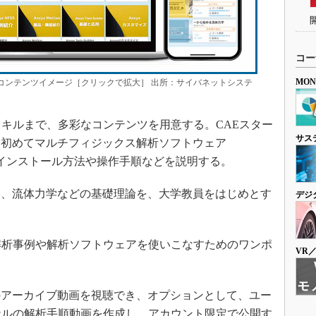
コー
MO
のコンテンツイメージ［クリックで拡大］ 出所：サイバネットシステ
キルまで、多彩なコンテンツを用意する。CAEスター
サス
、初めてマルチフィジックス解析ソフトウェア
、インストール方法や操作手順などを説明する。
、流体力学などの基礎理論を、大学教員をはじめとす
デジ
解析事例や解析ソフトウェアを使いこなすためのワンポ
VR
。
アーカイブ動画を視聴でき、オプションとして、ユー
ナルの解析手順動画を作成し、アカウント限定で公開す