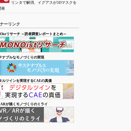
リンタで解消、イグアスが3Dマスクを
開発
ナーリンク
NOistリサーチ ～読者調査レポートまとめ～
テナブルなモノづくりの実現
タルツインを実現するCAEの真価
／ARが描くモノづくりのミライ