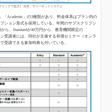
［クリックで拡大］ 出所：サイバネットシステム
rd」「Academic」の3種類があり、料金体系はプラン内の
リプション形式を採用している。年間のサブスクリプシ
円から、Standardが40万円から、教育機関限定の
dardプラン受講者には、同社が主催する有償セミナー（オンラ
料で受講できる参加特典も付いている。