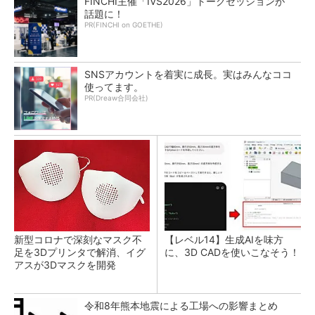
FINCHI主催「IVS2026」トークセッションが
話題に！
PR(FINCHI on GOETHE)
SNSアカウントを着実に成長。実はみんなココ
使ってます。
PR(Dreaw合同会社)
新型コロナで深刻なマスク不
【レベル14】生成AIを味方
足を3Dプリンタで解消、イグ
に、3D CADを使いこなそう！
アスが3Dマスクを開発
令和8年熊本地震による工場への影響まとめ