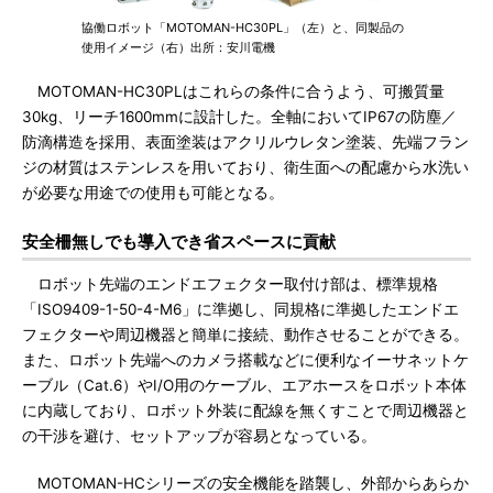
協働ロボット「MOTOMAN-HC30PL」（左）と、同製品の
使用イメージ（右）出所：安川電機
MOTOMAN-HC30PLはこれらの条件に合うよう、可搬質量
30kg、リーチ1600mmに設計した。全軸においてIP67の防塵／
防滴構造を採用、表面塗装はアクリルウレタン塗装、先端フラン
ジの材質はステンレスを用いており、衛生面への配慮から水洗い
が必要な用途での使用も可能となる。
安全柵無しでも導入でき省スペースに貢献
ロボット先端のエンドエフェクター取付け部は、標準規格
「ISO9409-1-50-4-M6」に準拠し、同規格に準拠したエンドエ
フェクターや周辺機器と簡単に接続、動作させることができる。
また、ロボット先端へのカメラ搭載などに便利なイーサネットケ
ーブル（Cat.6）やI/O用のケーブル、エアホースをロボット本体
に内蔵しており、ロボット外装に配線を無くすことで周辺機器と
の干渉を避け、セットアップが容易となっている。
MOTOMAN-HCシリーズの安全機能を踏襲し、外部からあらか