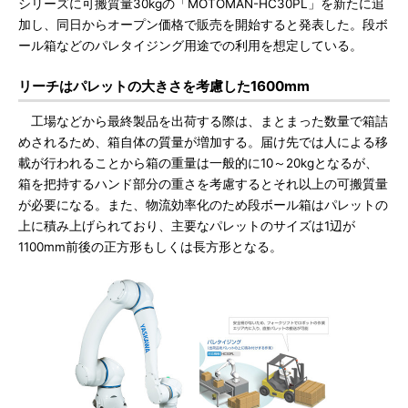
シリーズに可搬質量30kgの「MOTOMAN-HC30PL」を新たに追
加し、同日からオープン価格で販売を開始すると発表した。段ボ
ール箱などのパレタイジング用途での利用を想定している。
リーチはパレットの大きさを考慮した1600mm
工場などから最終製品を出荷する際は、まとまった数量で箱詰
めされるため、箱自体の質量が増加する。届け先では人による移
載が行われることから箱の重量は一般的に10～20kgとなるが、
箱を把持するハンド部分の重さを考慮するとそれ以上の可搬質量
が必要になる。また、物流効率化のため段ボール箱はパレットの
上に積み上げられており、主要なパレットのサイズは1辺が
1100mm前後の正方形もしくは長方形となる。