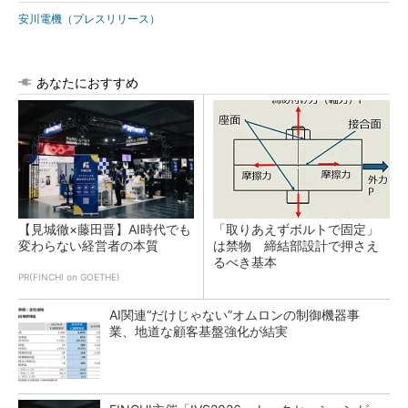
安川電機（プレスリリース）
あなたにおすすめ
【見城徹×藤田晋】AI時代でも
「取りあえずボルトで固定」
変わらない経営者の本質
は禁物 締結部設計で押さえ
るべき基本
PR(FINCHI on GOETHE)
AI関連“だけじゃない”オムロンの制御機器事
業、地道な顧客基盤強化が結実