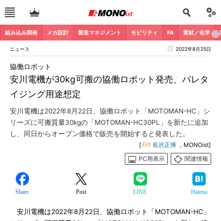
組み込み開発
メカ設計
製造マネジメント
モビリティ
FA
素材／化学
ニュース
2022年8月25日
協働ロボット
安川電機が30kg可搬の協働ロボット発売、パレタ
イジング用途想定
安川電機は2022年8月22日、協働ロボット「MOTOMAN-HC」シ
リーズに可搬質量30kgの「MOTOMAN-HC30PL」を新たに追加
し、同日からオープン価格で販売を開始すると発表した。
[
長沢正博
，MONOist]
PC用表示
関連情報
Share
Post
LINE
Hatena
安川電機は2022年8月22日、協働ロボット「MOTOMAN-HC」