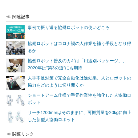
関連記事
事例で振り返る協働ロボットの使いどころ
協働ロボットはコロナ禍の人作業を補う手段となり得
るか
協働ロボット普及のカギは「用途別パッケージ」、
2020年は“第3の道”にも期待
人手不足対策で完全自動化は逆効果、人とロボットの
協力をどのように切り開くか
ショートアーム仕様で手元作業性を強化した人協働ロ
ボット
リーチ1200mmはそのままに、可搬質量を20kgに向上
した新型人協働ロボット
関連リンク