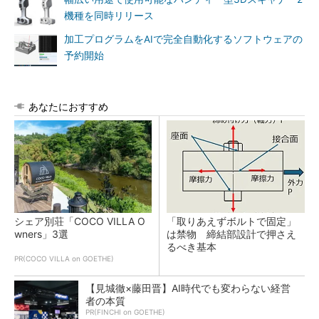
機種を同時リリース
加工プログラムをAIで完全自動化するソフトウェアの
予約開始
あなたにおすすめ
シェア別荘「COCO VILLA O
「取りあえずボルトで固定」
wners」3選
は禁物 締結部設計で押さえ
るべき基本
PR(COCO VILLA on GOETHE)
【見城徹×藤田晋】AI時代でも変わらない経営
者の本質
PR(FINCHI on GOETHE)