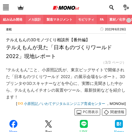
組み込み開発
メカ設計
製造マネジメント
モビリティ
FA
素材／化学
連載
2022年6月29日
テルえもんの3Dモノづくり相談所【番外編】
テルえもんが見た「日本ものづくりワールド
2022」現地レポート
（3/3 ページ）
“テルえもん”こと、小原照記氏が、東京ビッグサイトで開催され
た「日本ものづくりワールド 2022」の展示会場をレポート。3D
プリンタや3Dスキャナーなどを中心に、実際に見聞きした中か
ら、テルえもんイチオシの装置やツール、最新技術などを紹介し
ます！
[
小原照記／いわてデジタルエンジニア育成センター
，MONOist]
PC用表示
関連情報
Share
Post
LINE
Hatena