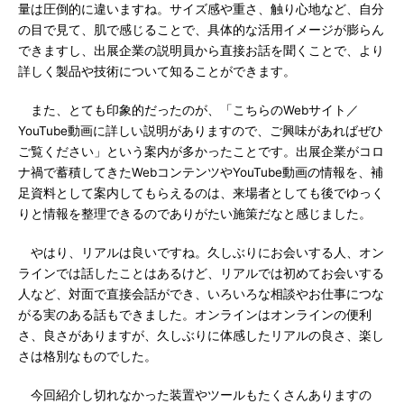
量は圧倒的に違いますね。サイズ感や重さ、触り心地など、自分
の目で見て、肌で感じることで、具体的な活用イメージが膨らん
できますし、出展企業の説明員から直接お話を聞くことで、より
詳しく製品や技術について知ることができます。
また、とても印象的だったのが、「こちらのWebサイト／
YouTube動画に詳しい説明がありますので、ご興味があればぜひ
ご覧ください」という案内が多かったことです。出展企業がコロ
ナ禍で蓄積してきたWebコンテンツやYouTube動画の情報を、補
足資料として案内してもらえるのは、来場者としても後でゆっく
りと情報を整理できるのでありがたい施策だなと感じました。
やはり、リアルは良いですね。久しぶりにお会いする人、オン
ラインでは話したことはあるけど、リアルでは初めてお会いする
人など、対面で直接会話ができ、いろいろな相談やお仕事につな
がる実のある話もできました。オンラインはオンラインの便利
さ、良さがありますが、久しぶりに体感したリアルの良さ、楽し
さは格別なものでした。
今回紹介し切れなかった装置やツールもたくさんありますの