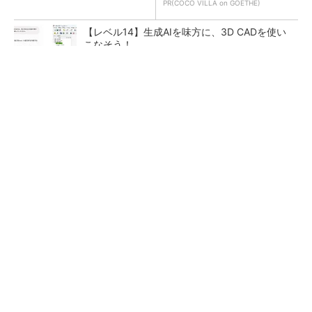
PR(COCO VILLA on GOETHE)
【レベル14】生成AIを味方に、3D CADを使い
こなそう！
令和8年熊本地震による工場への影響まとめ
狭小な駐車場に、シャープがポールカメラ式製
品発表 市場シェア10％目指す