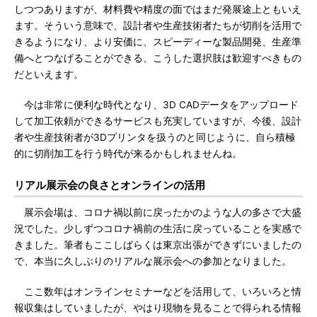
しつつありますが、材料費や精度の面ではまだ発展途上ともいえ
ます。そういう意味で、設計者や生産技術者たちが切削を活用で
きるようになり、より安価に、スピーディーな製品開発、生産準
備へとつなげることができる、こうした選択肢は歓迎すべきもの
だといえます。
今は非常に便利な時代となり、3D CADデータをアップロード
して加工依頼ができるサービスも充実していますが、今後、設計
者や生産技術者が3Dプリンタを扱うのと同じように、自ら積極
的に切削加工を行う時代が来るかもしれませんね。
リアル展示会の良さとオンラインの活用
展示会場は、コロナ禍以前に戻ったかのような人の多さで大盛
況でした。少しずつコロナ禍前の生活に戻っていることを実感で
きました。筆者もここしばらくは東京出張ができずにいましたの
で、本当に久しぶりのリアルな展示会への参加となりました。
ここ数年はオンラインセミナーなどを活用して、いろいろと情
報収集はしていましたが、やはり現物を見ることで得られる情報