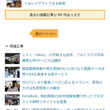
ツをレイアウトできる技術
過去の連載記事が 80 件あります
前のページへ
関連記事
ミスミ「meviy」の手軽さを訴求、プロトラブズ日本
撤退もRPサービスは継続
類似図面検索や発注実績のひも付けなど図面データ活
用でDXを推進する新サービス
3Dプリンタで量産ニーズに応えるスワニー、実現の
カギは生産技術との融合
ExtraBold、独自開発の3D付加製造機で作ったプロダ
クトや材料リサイクルを提案
幅広い用途で使用可能なハンディー型3Dスキャナー2