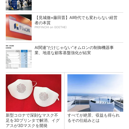
【見城徹×藤田晋】AI時代でも変わらない経営
者の本質
PR(FINCHI on GOETHE)
AI関連“だけじゃない”オムロンの制御機器事
業、地道な顧客基盤強化が結実
新型コロナで深刻なマスク不
すべてが絶景、収益も得られ
足を3Dプリンタで解消、イグ
るその仕組みとは
アスが3Dマスクを開発