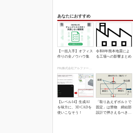
あなたにおすすめ
【一括入手】オフィス
令和8年熊本地震によ
作りの全ノウハウ集
る工場への影響まとめ
PR(株式会社アルファーテクノ)
【レベル14】生成AI
「取りあえずボルトで
を味方に、3D CADを
固定」は禁物 締結部
使いこなそう！
設計で押さえるべき基
本