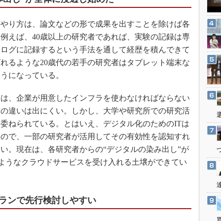
3Dプリンタ
産業オープンネット展
デジタルツインとCAE
やり方は、論文などの形で成果を出すことを除けば各
S＆OP
例えば、40歳以上の研究者であれば、実験の記録は専
ナログに記録するという手法を通して経歴を積んできて
インダストリー4.0
れるような20歳代の若手の研究者はタブレット端末な
イノベーション
ようになっている。
製造業ビッグデータ
メイドインジャパン
は、企業が用意したインフラを使わなければならない
方の違いは出にくい。しかし、大学や研究所での研究活
植物工場
委ねられている。とはいえ、デジタル化のためのITは
知財マネジメント
るので、一部の研究者が活用してその有効性を認知すれ
海外生産
い。現在は、各研究者からの“デジタルの染み出し”が
グローバル設計・開発
のようなクラウドサービスを受け入れる土壌ができてい
制御セキュリティ
新型コロナへの対応
ランで先行検討しやすい