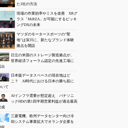
た3社の方法
現場の作業効率やミスを改善 XRグ
ラス「MiRZA」が可能にするピッキ
ングDXの未来
マツダのモータースポーツの“聖
地”は深川に、新たなブランド体験
拠点を開設
日立の米国のストレージ製造拠点が、
世界経済フォーラム認定の先進工場に
選出
日本版データスペースの現在地はど
こ？ AI時代における日本の勝ち筋に
ついて
AIインフラ需要が想定超え パナソニ
ックHDの第1四半期営業利益が過去最高
達成
三菱電機、欧州データセンター向け冷
却システム事業拡大でオランダ企業を
買収