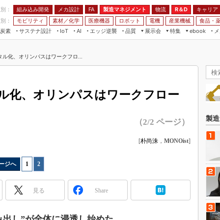
程別：
組み込み開発
メカ設計
製造マネジメント
物流
R＆D
キャリア
FA
業別：
モビリティ
素材／化学
医療機器
ロボット
電機
産業機械
食品・
炭素
サステナ設計
エッジ逆襲
品質
展示会
特集
メ
IoT
AI
ebook
伝承
組み込み開発
CEATEC
読者調査まとめ
編集後記
ル化、オリンパスはワークフロ...
JIMTOF
保全
メカ設計
つながるクルマ
組込み/エッジ コンピューティング
ス
 AI
製造マネジメント
5G
展＆IoT/5Gソリューション展
VR／AR
FA
ル化、オリンパスはワークフロー
IIFES
モビリティ
フィールドサービス
国際ロボット展
素材／化学
FPGA
製造
（2/2 ページ）
ジャパンモビリティショー
組み込み画像技術
TECHNO-FRONTIER
[
朴尚洙
，
MONOist
]
組み込みモデリング
人テク展
Windows Embedded
ージへ
1
|
2
スマート工場EXPO
車載ソフト開発
EdgeTech+
見る
Share
ISO26262
日本ものづくりワールド
無償設計ツール
AUTOMOTIVE WORLD
み出し”が全体に浸透し始めた