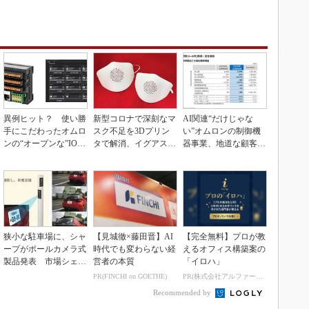
異例ヒット？ 使い勝
新型コロナで深刻なマ
AI関連“だけじゃな
手にこだわったオムロ
スク不足を3Dプリン
い”オムロンの制御機
ンの“オープンな”IO-L
タで解消、イグアスが
器事業、地道な顧客基
inkマスター
3Dマスクを開発
盤強化が結実
狭小な駐車場に、シャ
【見城徹×藤田晋】AI
【完全無料】プロが教
ープがポールカメラ式
時代でも変わらない経
えるオフィス構築案の
製品発表 市場シェア
営者の本質
「イロハ」
10％目指す
PR(FINCHI on GOETHE)
PR(株式会社アルファーテクノ)
Recommended by