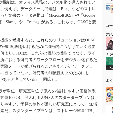
や機能は、オフィス業務のデジタル化で導入されてい
。例えば、データの一元管理は「Box」などのストレ
のデータ連携は「Microsoft 365」や「Google
ば「Slack」や「Teams」がある。これらは、OLSCと競
コー
デジ
能を考慮すると、これらのソリューションはOLSC
Cの利用範囲を広げるために積極的につなげていく必要
何よりOSLCは、これらの個別の機能ではなく、ライ
「つ
究所における研究者のワークフローをデジタル化するた
子実験ノートが挙げられることもあるが、ワークフロー
全に被っていない。研究者の利便性向上のためにも、
要があると考えている」（同氏）。
よく
ラボ単位、研究室単位で導入を検討しやすい価格体系
容量100GB、最大利用人数3人のスタータープランは
やりやすい。予算の制約が厳しい研究室にとって、無償
素だ。スタンダードプランは、ストレージ容量1TB、