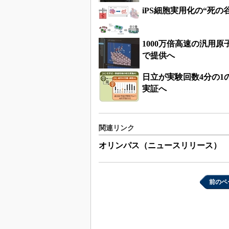
iPS細胞実用化の“死
1000万倍高速の汎用原
で提供へ
日立が実験回数4分の
実証へ
関連リンク
オリンパス（ニュースリリース）
前のペ