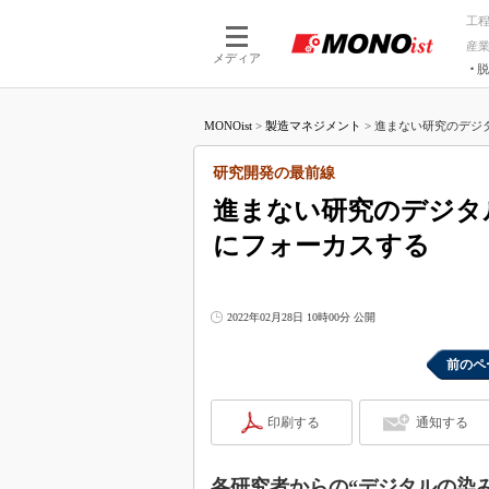
工
産
メディア
脱
つながる技術
AI×技術
MONOist
>
製造マネジメント
>
進まない研究のデジタ
つながる工場
AI×設備
つながるサービ
Physical
研究開発の最前線
進まない研究のデジタ
にフォーカスする
2022年02月28日 10時00分 公開
前のペ
印刷する
通知する
各研究者からの“デジタルの染