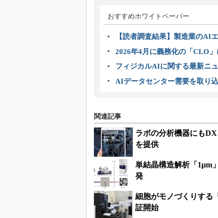
おすすめホワイトペーパー
【読者調査結果】製造業のAI
2026年4月に義務化の「CL
フィジカルAIに関する最新ニュー
AIデータセンター需要を取り
関連記事
ラボの分析機器にもDX
を提供
単結晶構造解析「1μ
発
細胞がモノづくりする
証開始