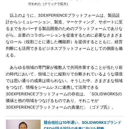
行われた［クリックで拡大］
以上のように、3DEXPERIENCEプラットフォームは、製品設
計からシミュレーション、製造、マーケティング、サポートに至
るまでをカバーする製品開発のためのプラットフォームでありな
がら、企業のコラボレーションを促進するために必要なさまざま
なロール（役割ごとに適した機能群）を提供するとともに、経営
判断にも活用できるビジネスプラットフォームとしての側面も備
える。
あらゆる領域の専門家が複数人で共同作業することが当たり前
の時代において、領域ごとに縦割りで分断されているような環境
では思い通りの成果は得られない。そうした中、さまざまな領域
をつなげ、情報をシームレスに連携して活用できる
3DEXPERIENCEプラットフォームの存在は、「SOLIDWORKSの
価値と他の領域をつなげるものであり、それこそが
3DEXPERIENCEプラットフォームの真価だ」（ゴドブ氏）。
競合他社は10年遅い、SOLIDWORKSブランド
CEOが語る設計の未来に向けた戦略