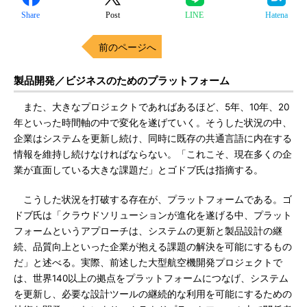
Share
Post
LINE
Hatena
前のページへ
製品開発／ビジネスのためのプラットフォーム
また、大きなプロジェクトであればあるほど、5年、10年、20
年といった時間軸の中で変化を遂げていく。そうした状況の中、
企業はシステムを更新し続け、同時に既存の共通言語に内在する
情報を維持し続けなければならない。「これこそ、現在多くの企
業が直面している大きな課題だ」とゴドブ氏は指摘する。
こうした状況を打破する存在が、プラットフォームである。ゴ
ドブ氏は「クラウドソリューションが進化を遂げる中、プラット
フォームというアプローチは、システムの更新と製品設計の継
続、品質向上といった企業が抱える課題の解決を可能にするもの
だ」と述べる。実際、前述した大型航空機開発プロジェクトで
は、世界140以上の拠点をプラットフォームにつなげ、システム
を更新し、必要な設計ツールの継続的な利用を可能にするための