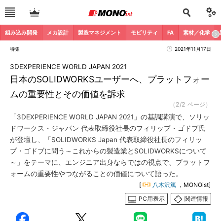
組み込み開発
メカ設計
製造マネジメント
モビリティ
FA
素材／化学
特集
2021年11月17日
3DEXPERIENCE WORLD JAPAN 2021
日本のSOLIDWORKSユーザーへ、プラットフォー
ムの重要性とその価値を訴求
（2/2 ページ）
「3DEXPERIENCE WORLD JAPAN 2021」の基調講演で、ソリッ
ドワークス・ジャパン 代表取締役社長のフィリップ・ゴドブ氏
が登壇し、「SOLIDWORKS Japan 代表取締役社長のフィリッ
プ・ゴドブに問う～これからの製造業とSOLIDWORKSについて
～」をテーマに、エンジニア出身ならではの視点で、プラットフ
ォームの重要性やつながることの価値について語った。
[
八木沢篤
，MONOist]
PC用表示
関連情報