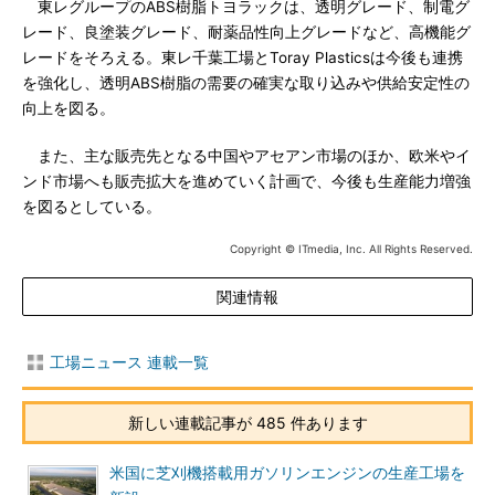
東レグループのABS樹脂トヨラックは、透明グレード、制電グ
レード、良塗装グレード、耐薬品性向上グレードなど、高機能グ
レードをそろえる。東レ千葉工場とToray Plasticsは今後も連携
を強化し、透明ABS樹脂の需要の確実な取り込みや供給安定性の
向上を図る。
また、主な販売先となる中国やアセアン市場のほか、欧米やイ
ンド市場へも販売拡大を進めていく計画で、今後も生産能力増強
を図るとしている。
Copyright © ITmedia, Inc. All Rights Reserved.
関連情報
工場ニュース 連載一覧
新しい連載記事が 485 件あります
米国に芝刈機搭載用ガソリンエンジンの生産工場を