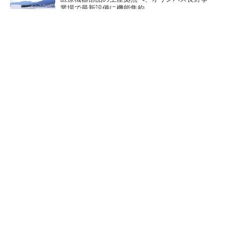
業場で最新設備に機能集約
なぜ熊本に半導体産業が集まるのか――地震で
工場稼働停止相次ぐ
テスラにおけるギガキャストの基本的な考え方
と方向性【前編】
全国の絶景ポイントにサウナ
脱自動車でもDMG森精機が業