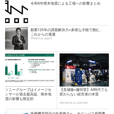
令和8年熊本地震による工場への影響まとめ
創業125年の課題解決力×多様な才能で挑む、
これからの電通
PR(dentsu Japan)
ソニーグループはイメージセ
【見城徹×藤田晋】AI時代でも
ンサーが過去最高益、熊本地
変わらない経営者の本質
震の影響も限定的
PR(FINCHI on GOETHE)
医療機器部品の生産拠点へ、オリンパス長野事