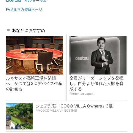
MONOist FAフォーラム
FAメルマガ登録ページ
あなたにおすすめ
ルネサスが高崎工場を閉鎖
全員がリーダーシップを発揮
へ、かつてはSiCデバイス生産
し、自分より優れた人財を育
の計画も
成する
PR(dentsu Japan)
シェア別荘「COCO VILLA Owners」3選
PR(COCO VILLA on GOETHE)