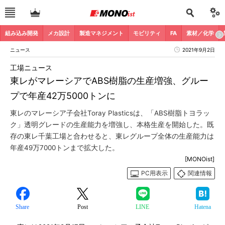
組み込み開発
メカ設計
製造マネジメント
モビリティ
FA
素材／化学
ニュース
2021年9月2日
工場ニュース
東レがマレーシアでABS樹脂の生産増強、グルー
プで年産42万5000トンに
東レのマレーシア子会社Toray Plasticsは、「ABS樹脂トヨラッ
ク」透明グレードの生産能力を増強し、本格生産を開始した。既
存の東レ千葉工場と合わせると、東レグループ全体の生産能力は
年産49万7000トンまで拡大した。
[MONOist]
PC用表示
関連情報
Share
Post
LINE
Hatena