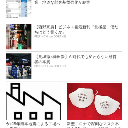
業、地道な顧客基盤強化が結実
【西野亮廣】ビジネス書最新刊『北極星 僕た
ちはどう働くか』
PR(FINCHI on GOETHE)
【見城徹×藤田晋】AI時代でも変わらない経営
者の本質
PR(FINCHI on GOETHE)
令和8年熊本地震による工場へ
新型コロナで深刻なマスク不