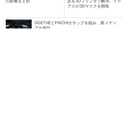
の影響まとめ
足を3Dプリンタで解消、イグ
アスが3Dマスクを開発
GOETHEとFINCHIがタッグを組み、新メディ
アを創設
PR(FINCHI on GOETHE)
【レベル14】生成AIを味方に、3D CADを使い
こなそう！
狭小な駐車場に、シャープがポールカメラ式製
品発表 市場シェア10％目指す