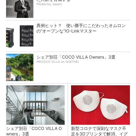
PR(dentsu Japan)
異例ヒット？ 使い勝手にこだわったオムロン
の“オープンな”IO-Linkマスター
シェア別荘「COCO VILLA Owners」3選
PR(COCO VILLA on GOETHE)
シェア別荘「COCO VILLA O
新型コロナで深刻なマスク不
wners」3選
足を3Dプリンタで解消、イグ