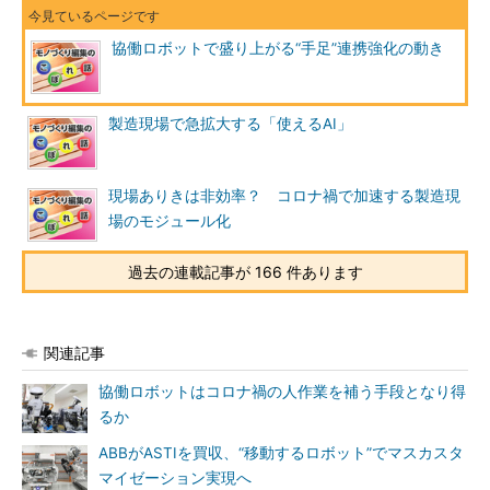
協働ロボットで盛り上がる“手足”連携強化の動き
製造現場で急拡大する「使えるAI」
現場ありきは非効率？ コロナ禍で加速する製造現
場のモジュール化
過去の連載記事が 166 件あります
関連記事
協働ロボットはコロナ禍の人作業を補う手段となり得
るか
ABBがASTIを買収、“移動するロボット”でマスカスタ
マイゼーション実現へ