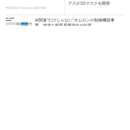
アスが3Dマスクを開発
PR(COCO VILLA on GOETHE)
AI関連“だけじゃない”オムロンの制御機器事
業、地道な顧客基盤強化が結実
【レベル14】生成AIを味方に、3D CADを使い
こなそう！
「取りあえずボルトで固定」は禁物 締結部設
計で押さえるべき基本