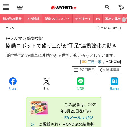
組み込み開発
メカ設計
製造マネジメント
モビリティ
FA
素材／化学
コラム
2021年8月20日
FAメルマガ 編集後記
協働ロボットで盛り上がる“手足”連携強化の動き
“腕”“手”“足”が簡単に連携できる世界が広がろうとしています。
[
三島一孝
，MONOist]
PC用表示
関連情報
Share
Post
LINE
Hatena
この記事は、2021
年8月20日発行の
「
FAメールマガジ
ン
」に掲載されたMONOistの編集担