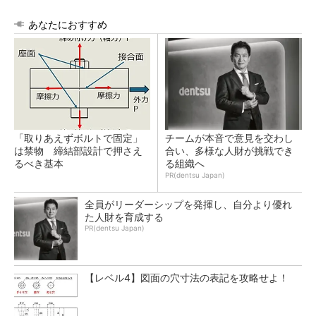
あなたにおすすめ
「取りあえずボルトで固定」
チームが本音で意見を交わし
は禁物 締結部設計で押さえ
合い、多様な人財が挑戦でき
るべき基本
る組織へ
PR(dentsu Japan)
全員がリーダーシップを発揮し、自分より優れ
た人財を育成する
PR(dentsu Japan)
【レベル4】図面の穴寸法の表記を攻略せよ！