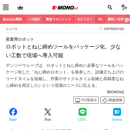
組み込み開発
メカ設計
製造マネジメント
モビリティ
FA
素材／化学
ニュース
2021年6月10日
産業用ロボット
ロボットとねじ締めツールをパッケージ化、少な
い工数で現場へ導入可能
デンソーウェーブは、ロボットとねじ締めに必要なツールをパッ
ケージ化した「ねじ締めロボット」を発表した。設備立ち上げの
リードタイムを短縮し、作業のサイクルタイム短縮と高精度なね
じ締めを両立したいという現場のニーズに応える。
[MONOist]
PC用表示
関連情報
Share
Post
LINE
Hatena