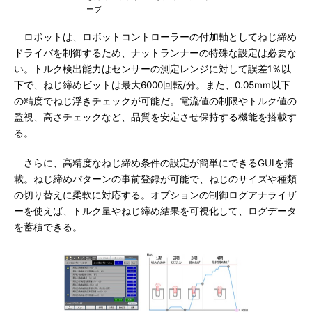
ーブ
ロボットは、ロボットコントローラーの付加軸としてねじ締め
ドライバを制御するため、ナットランナーの特殊な設定は必要な
い。トルク検出能力はセンサーの測定レンジに対して誤差1％以
下で、ねじ締めビットは最大6000回転/分。また、0.05mm以下
の精度でねじ浮きチェックが可能だ。電流値の制限やトルク値の
監視、高さチェックなど、品質を安定させ保持する機能を搭載す
る。
さらに、高精度なねじ締め条件の設定が簡単にできるGUIを搭
載。ねじ締めパターンの事前登録が可能で、ねじのサイズや種類
の切り替えに柔軟に対応する。オプションの制御ログアナライザ
ーを使えば、トルク量やねじ締め結果を可視化して、ログデータ
を蓄積できる。