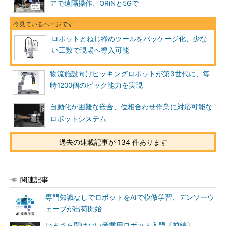
アで遠隔操作、ORiNと5Gで
ロボットとねじ締めツールをパッケージ化、少な
い工数で現場へ導入可能
物流施設向けピッキングロボットが第3世代に、毎
時1200個のピック能力を実現
自動化が困難な嵌合、位相合わせ作業に対応可能な
ロボットシステム
過去の連載記事が 134 件あります
関連記事
専門知識なしでロボットをAIで模倣学習、デンソーウ
ェーブが出荷開始
いまさら聞けない産業用ロボット入門〔前編〕