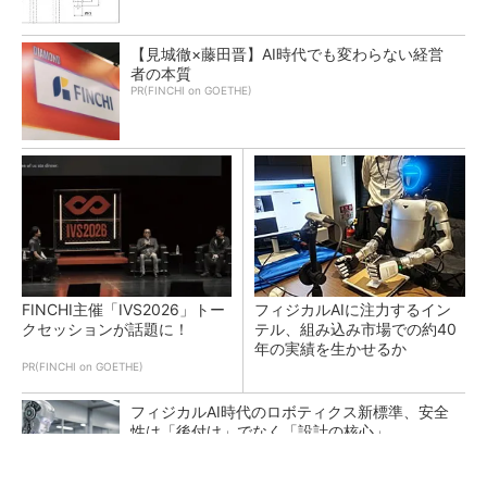
【見城徹×藤田晋】AI時代でも変わらない経営
者の本質
PR(FINCHI on GOETHE)
FINCHI主催「IVS2026」トー
フィジカルAIに注力するイン
クセッションが話題に！
テル、組み込み市場での約40
年の実績を生かせるか
PR(FINCHI on GOETHE)
フィジカルAI時代のロボティクス新標準、安全
性は「後付け」でなく「設計の核心」