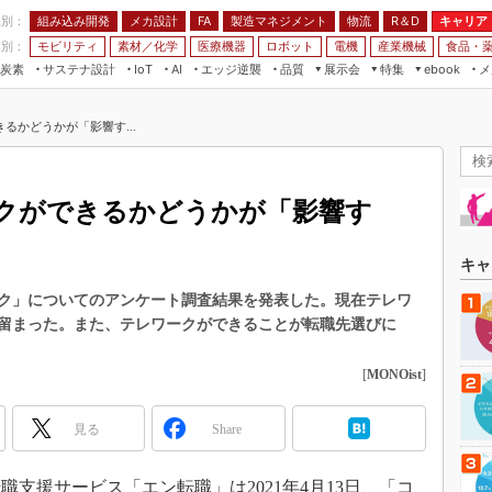
程別：
組み込み開発
メカ設計
製造マネジメント
物流
R＆D
キャリア
FA
業別：
モビリティ
素材／化学
医療機器
ロボット
電機
産業機械
食品・
炭素
サステナ設計
エッジ逆襲
品質
展示会
特集
メ
IoT
AI
ebook
伝承
組み込み開発
CEATEC
読者調査まとめ
編集後記
るかどうかが「影響す...
JIMTOF
保全
メカ設計
つながるクルマ
組込み/エッジ コンピューティング
ス
 AI
製造マネジメント
5G
展＆IoT/5Gソリューション展
VR／AR
FA
クができるかどうかが「影響す
IIFES
モビリティ
フィールドサービス
国際ロボット展
素材／化学
FPGA
キャ
ジャパンモビリティショー
組み込み画像技術
ク」についてのアンケート調査結果を発表した。現在テレワ
TECHNO-FRONTIER
に留まった。また、テレワークができることが転職先選びに
組み込みモデリング
人テク展
Windows Embedded
[
MONOist
]
スマート工場EXPO
車載ソフト開発
EdgeTech+
見る
Share
ISO26262
日本ものづくりワールド
無償設計ツール
AUTOMOTIVE WORLD
支援サービス「エン転職」は2021年4月13日、「コ