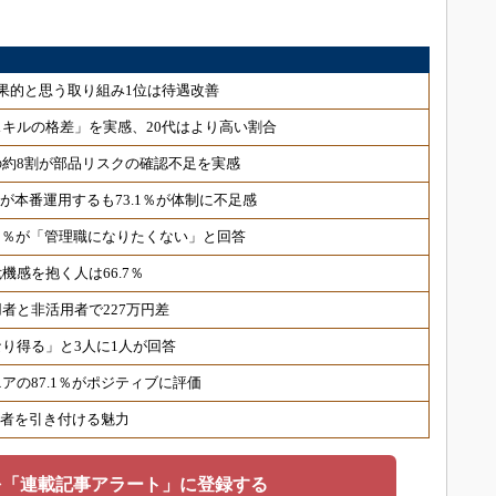
果的と思う取り組み1位は待遇改善
用スキルの格差」を実感、20代はより高い割合
約8割が部品リスクの確認不足を実感
％が本番運用するも73.1％が体制に不足感
7.5％が「管理職になりたくない」と回答
機感を抱く人は66.7％
者と非活用者で227万円差
なり得る」と3人に1人が回答
アの87.1％がポジティブに評価
候補者を引き付ける魅力
を「連載記事アラート」に登録する