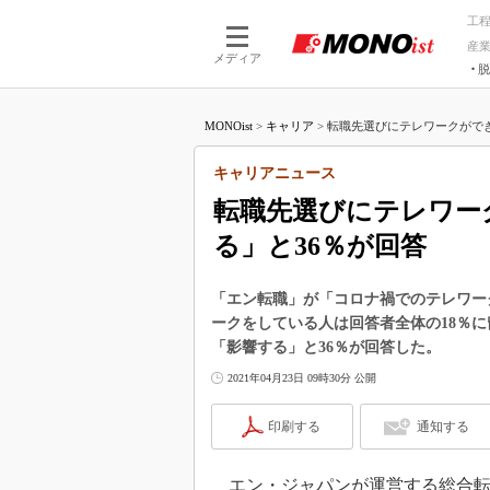
工
産
メディア
脱
つながる技術
AI×技術
MONOist
>
キャリア
>
転職先選びにテレワークができ
つながる工場
AI×設備
つながるサービ
Physical
キャリアニュース
転職先選びにテレワー
る」と36％が回答
「エン転職」が「コロナ禍でのテレワー
ークをしている人は回答者全体の18％
「影響する」と36％が回答した。
2021年04月23日 09時30分 公開
印刷する
通知する
エン・ジャパンが運営する総合転職