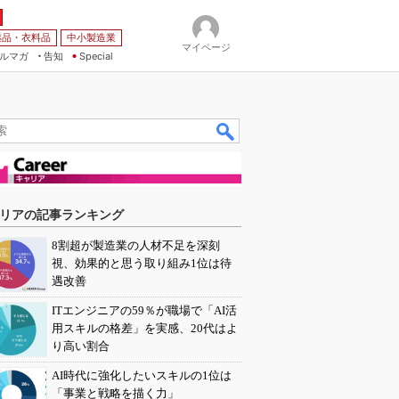
薬品・衣料品
中小製造業
マイページ
ルマガ
告知
Special
リアの記事ランキング
8割超が製造業の人材不足を深刻
視、効果的と思う取り組み1位は待
遇改善
ITエンジニアの59％が職場で「AI活
用スキルの格差」を実感、20代はよ
り高い割合
AI時代に強化したいスキルの1位は
「事業と戦略を描く力」