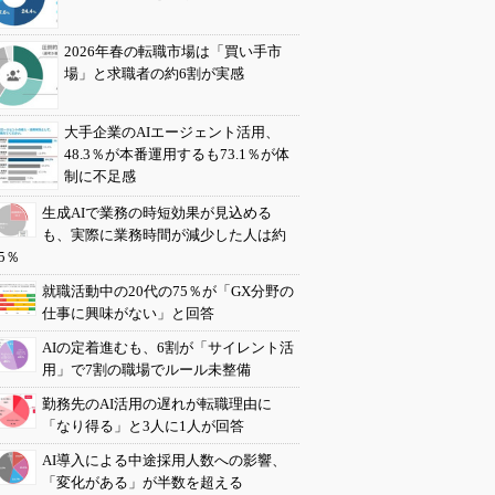
2026年春の転職市場は「買い手市
場」と求職者の約6割が実感
大手企業のAIエージェント活用、
48.3％が本番運用するも73.1％が体
制に不足感
生成AIで業務の時短効果が見込める
も、実際に業務時間が減少した人は約
5％
就職活動中の20代の75％が「GX分野の
仕事に興味がない」と回答
AIの定着進むも、6割が「サイレント活
用」で7割の職場でルール未整備
勤務先のAI活用の遅れが転職理由に
「なり得る」と3人に1人が回答
AI導入による中途採用人数への影響、
「変化がある」が半数を超える