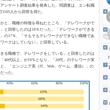
3Dプリンタ
産業オープンネット展
のアンケート調査結果を発表した。同調査は、エン転職
デジタルツインとCAE
3105人から回答を得た。
S＆OP
かと、職種の特徴を尋ねたところ、「テレワークがで
インダストリー4.0
」と回答したのは18％だった。「テレワークができる
イノベーション
」の17％、「そもそもテレワークができない職種であ
製造業ビッグデータ
テレワークはしていない」と回答している。
メイドインジャパン
きる職種で、テレワークをしている」と回答したのは
植物工場
2
％、「40代以上」が19％となり、「20代」のテレワーク実
知財マネジメント
と、「エンジニア系（IT、Web、ゲーム、通信）」の
海外生産
％だった。
グローバル設計・開発
制御セキュリティ
新型コロナへの対応