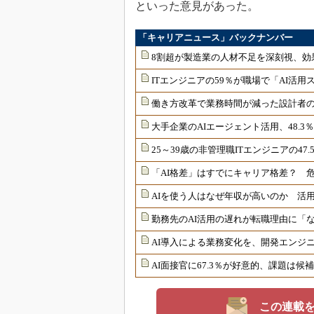
といった意見があった。
「キャリアニュース」バックナンバー
8割超が製造業の人材不足を深刻視、効
ITエンジニアの59％が職場で「AI活
働き方改革で業務時間が減った設計者の
大手企業のAIエージェント活用、48.3
25～39歳の非管理職ITエンジニアの4
「AI格差」はすでにキャリア格差？ 危
AIを使う人はなぜ年収が高いのか 活用
勤務先のAI活用の遅れが転職理由に「
AI導入による業務変化を、開発エンジニ
AI面接官に67.3％が好意的、課題は
この連載