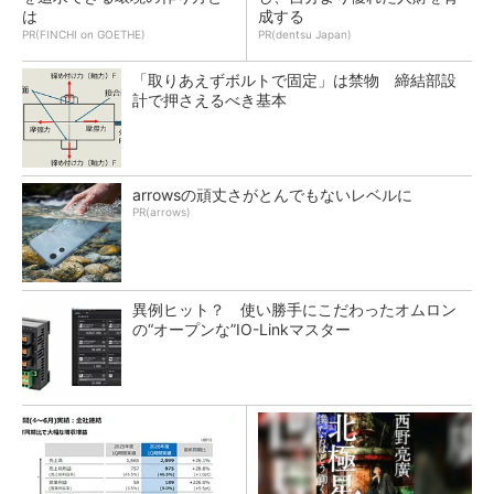
は
成する
PR(FINCHI on GOETHE)
PR(dentsu Japan)
「取りあえずボルトで固定」は禁物 締結部設
計で押さえるべき基本
arrowsの頑丈さがとんでもないレベルに
PR(arrows)
異例ヒット？ 使い勝手にこだわったオムロン
の“オープンな”IO-Linkマスター