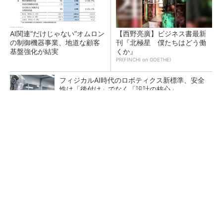
AI関連“だけじゃない”オムロン
【西野亮廣】ビジネス書最新
の制御機器事業、地道な顧客
刊『北極星 僕たちはどう働
基盤強化が結実
くか』
PR(FINCHI on GOETHE)
フィジカルAI時代のロボティクス新標準、安全
性は「後付け」でなく「設計の核心」
日本再起の旗印となるか、国産マルチモーダル
AI基盤「FRONTia」が始動
BYDの軽EV「ラッコ」は世界初の軽SDV、新開
発の「X-PACK」に電動システ...