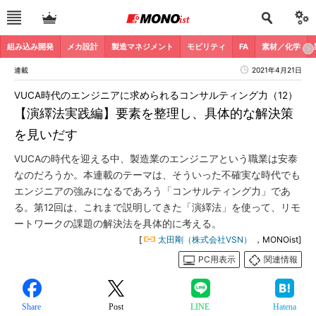
組み込み開発
メカ設計
製造マネジメント
モビリティ
FA
素材／化学
連載
2021年4月21日
VUCA時代のエンジニアに求められるコンサルティング力（12）
【演繹法実践編】要素を整理し、具体的な解決策
を見いだす
VUCAの時代を迎える中、製造業のエンジニアという職業は安泰
なのだろうか。本連載のテーマは、そういった不確実な時代でも
エンジニアの強みになるであろう「コンサルティング力」であ
る。第12回は、これまで説明してきた「演繹法」を使って、リモ
ートワークの課題の解決法を具体的に考える。
[
太田剛（株式会社VSN）
，MONOist]
PC用表示
関連情報
Share
Post
LINE
Hatena