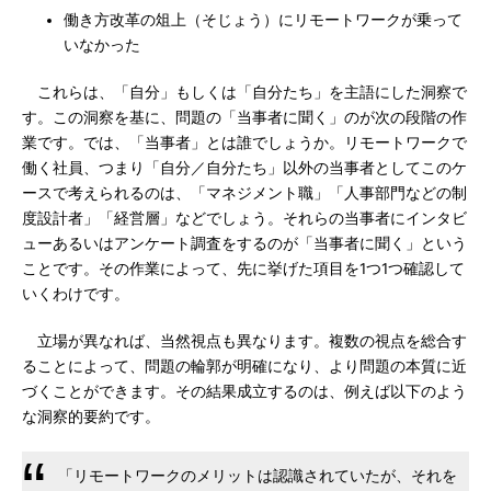
働き方改革の俎上（そじょう）にリモートワークが乗って
いなかった
これらは、「自分」もしくは「自分たち」を主語にした洞察で
す。この洞察を基に、問題の「当事者に聞く」のが次の段階の作
業です。では、「当事者」とは誰でしょうか。リモートワークで
働く社員、つまり「自分／自分たち」以外の当事者としてこのケ
ースで考えられるのは、「マネジメント職」「人事部門などの制
度設計者」「経営層」などでしょう。それらの当事者にインタビ
ューあるいはアンケート調査をするのが「当事者に聞く」という
ことです。その作業によって、先に挙げた項目を1つ1つ確認して
いくわけです。
立場が異なれば、当然視点も異なります。複数の視点を総合す
ることによって、問題の輪郭が明確になり、より問題の本質に近
づくことができます。その結果成立するのは、例えば以下のよう
な洞察的要約です。
「リモートワークのメリットは認識されていたが、それを