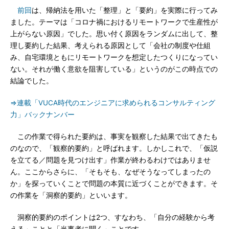
前回
は、帰納法を用いた「整理」と「要約」を実際に行ってみ
ました。テーマは「コロナ禍におけるリモートワークで生産性が
上がらない原因」でした。思い付く原因をランダムに出して、整
理し要約した結果、考えられる原因として「会社の制度や仕組
み、自宅環境ともにリモートワークを想定したつくりになってい
ない。それが働く意欲を阻害している」というのがこの時点での
結論でした。
⇒連載「VUCA時代のエンジニアに求められるコンサルティング
力」バックナンバー
この作業で得られた要約は、事実を観察した結果で出てきたも
のなので、「観察的要約」と呼ばれます。しかしこれで、「仮説
を立てる／問題を見つけ出す」作業が終わるわけではありませ
ん。ここからさらに、「そもそも、なぜそうなってしまったの
か」を探っていくことで問題の本質に近づくことができます。そ
の作業を「洞察的要約」といいます。
洞察的要約のポイントは2つ、すなわち、「自分の経験から考