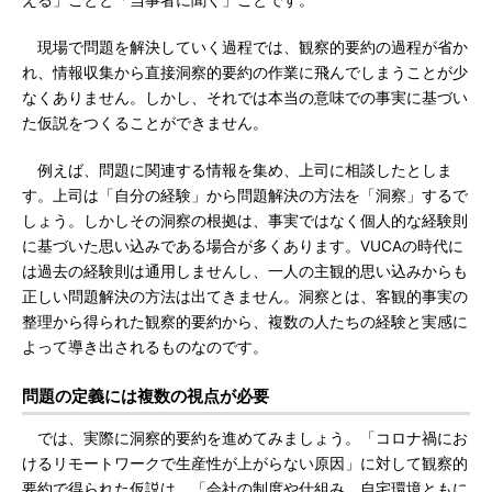
える」ことと「当事者に聞く」ことです。
現場で問題を解決していく過程では、観察的要約の過程が省か
れ、情報収集から直接洞察的要約の作業に飛んでしまうことが少
なくありません。しかし、それでは本当の意味での事実に基づい
た仮説をつくることができません。
例えば、問題に関連する情報を集め、上司に相談したとしま
す。上司は「自分の経験」から問題解決の方法を「洞察」するで
しょう。しかしその洞察の根拠は、事実ではなく個人的な経験則
に基づいた思い込みである場合が多くあります。VUCAの時代に
は過去の経験則は通用しませんし、一人の主観的思い込みからも
正しい問題解決の方法は出てきません。洞察とは、客観的事実の
整理から得られた観察的要約から、複数の人たちの経験と実感に
よって導き出されるものなのです。
問題の定義には複数の視点が必要
では、実際に洞察的要約を進めてみましょう。「コロナ禍にお
けるリモートワークで生産性が上がらない原因」に対して観察的
要約で得られた仮説は、「会社の制度や仕組み、自宅環境ともに