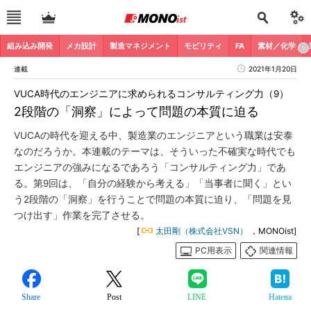
組み込み開発
メカ設計
製造マネジメント
モビリティ
FA
素材／化学
連載
2021年1月20日
VUCA時代のエンジニアに求められるコンサルティング力（9）
2段階の「洞察」によって問題の本質に迫る
VUCAの時代を迎える中、製造業のエンジニアという職業は安泰
なのだろうか。本連載のテーマは、そういった不確実な時代でも
エンジニアの強みになるであろう「コンサルティング力」であ
る。第9回は、「自分の経験から考える」「当事者に聞く」とい
う2段階の「洞察」を行うことで問題の本質に迫り、「問題を見
つけ出す」作業を完了させる。
[
太田剛（株式会社VSN）
，MONOist]
PC用表示
関連情報
Share
Post
LINE
Hatena