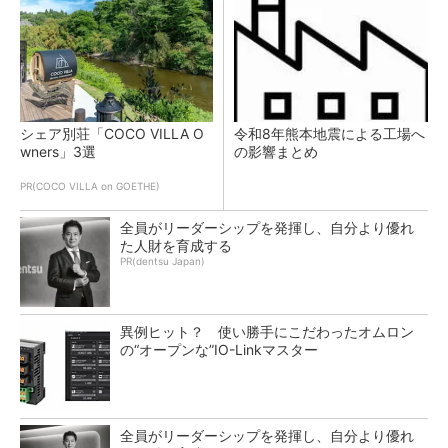
シェア別荘「COCO VILLA O
令和8年熊本地震による工場へ
wners」3選
の影響まとめ
PR(COCO VILLA on GOETHE)
全員がリーダーシップを発揮し、自分より優れ
た人財を育成する
PR(dentsu Japan)
異例ヒット？ 使い勝手にこだわったオムロン
の“オープンな”IO-Linkマスター
全員がリーダーシップを発揮し、自分より優れ