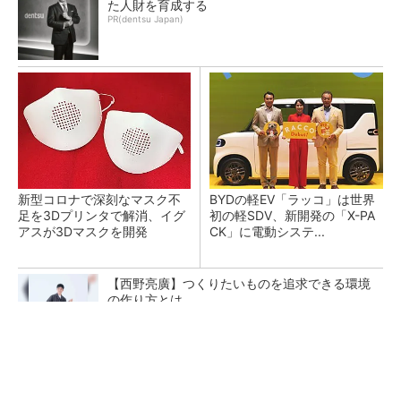
た人財を育成する
PR(dentsu Japan)
新型コロナで深刻なマスク不
BYDの軽EV「ラッコ」は世界
足を3Dプリンタで解消、イグ
初の軽SDV、新開発の「X-PA
アスが3Dマスクを開発
CK」に電動システ...
【西野亮廣】つくりたいものを追求できる環境
の作り方とは
PR(FINCHI on GOETHE)
ペロブスカイト太陽電池の量産に有効なイン
ク、従来比で1.5倍の性能向上