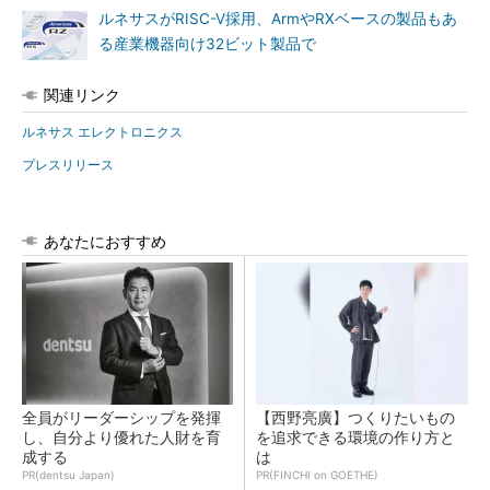
ルネサスがRISC-V採用、ArmやRXベースの製品もあ
る産業機器向け32ビット製品で
関連リンク
ルネサス エレクトロニクス
プレスリリース
あなたにおすすめ
全員がリーダーシップを発揮
【西野亮廣】つくりたいもの
し、自分より優れた人財を育
を追求できる環境の作り方と
成する
は
PR(dentsu Japan)
PR(FINCHI on GOETHE)