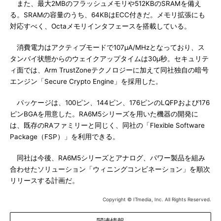
また、最大2MBのフラッシュメモリや512KBのSRAMを備え
る。SRAMの容量のうち、64KBはECC付きだ。メモリ拡張にも
対応すべく、Octaメモリインタフェースを搭載している。
消費電力はアクティブモードで107μA/MHzとなっており、ス
タンバイ状態からのウェイクアップタイムは30μ秒。セキュリテ
ィ面では、Arm TrustZoneテクノロジーに加えて同社独自の暗号
エンジン「Secure Crypto Engine」を採用した。
パッケージは、100ピン、144ピン、176ピンのLQFPおよび176
ピンBGAを用意した。RA6M5シリーズを用いた機器の開発に
は、既存のRAファミリーと同じく、同社の「Flexible Software
Package（FSP）」を利用できる。
同社は今後、RA6M5シリーズとアナログ、パワー製品を組み
合わせたソリューション「ウィニングコンビネーション」を順次
リリースする計画だ。
Copyright © ITmedia, Inc. All Rights Reserved.
関連情報