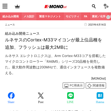
組み込み開発
メカ設計
製造マネジメント
モビリティ
FA
素材／化学
ニュース
2021年4月14日
組み込み開発ニュース
ルネサスのCortex-M33マイコンが最上位品種を
追加、フラッシュは最大2MBに
ルネサス エレクトロニクスは、Arm Cortex-M33コアを搭載した
マイクロコントローラー「RA6M5」シリーズ20品種を発売し
た。最大動作周波数は200MHzで、通信インタフェースを複数備
える。
[MONOist]
PC用表示
関連情報
Share
Post
LINE
Hatena