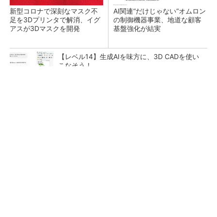
新型コロナで深刻なマスク不
AI関連“だけじゃない”オムロン
足を3Dプリンタで解消、イグ
の制御機器事業、地道な顧客
アスが3Dマスクを開発
基盤強化が結実
【レベル14】生成AIを味方に、3D CADを使い
こなそう！
シェア別荘「COCO VILLA Owners」3選
PR(COCO VILLA on GOETHE)
「取りあえずボルトで固定」は禁物 締結部設
計で押さえるべき基本