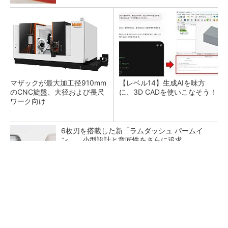
マザックが最大加工径910mm
【レベル14】生成AIを味方
のCNC旋盤、大径および長尺
に、3D CADを使いこなそう！
ワーク向け
6枚刃を搭載した新「ラムダッシュ パームイ
ン」 小型設計と意匠性をさらに追求
GOETHEとFINCHIがタッグを組み、新メディ
アを創設
PR(FINCHI on GOETHE)