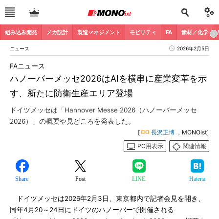
組み込み開発
メカ設計
製造マネジメント
モビリティ
FA
素材／化学
ニュース
2026年2月5日
FAニュース
ハノーバーメッセ2026はAIを横串に産業変革を示
す、新たに防衛生産エリア登場
ドイツメッセは「Hannover Messe 2026（ハノーバーメッセ
2026）」の概要や見どころを発表した。
[
長沢正博
，MONOist]
PC用表示
関連情報
Share
Post
LINE
Hatena
ドイツメッセは2026年2月3日、東京都内で記者会見を開き、
同年4月20～24日にドイツのハノーバーで開催される