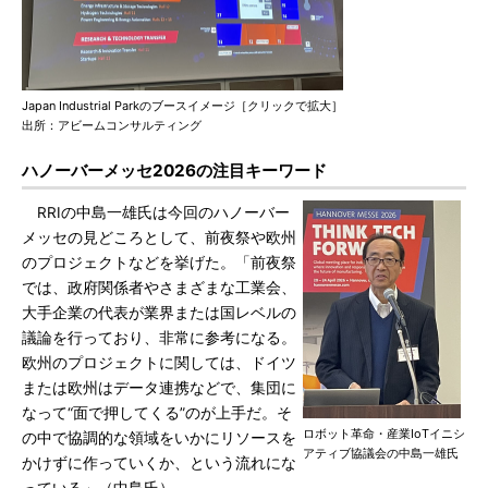
Japan Industrial Parkのブースイメージ［クリックで拡大］
出所：アビームコンサルティング
ハノーバーメッセ2026の注目キーワード
RRIの中島一雄氏は今回のハノーバー
メッセの見どころとして、前夜祭や欧州
のプロジェクトなどを挙げた。「前夜祭
では、政府関係者やさまざまな工業会、
大手企業の代表が業界または国レベルの
議論を行っており、非常に参考になる。
欧州のプロジェクトに関しては、ドイツ
または欧州はデータ連携などで、集団に
なって“面で押してくる”のが上手だ。そ
ロボット革命・産業IoTイニシ
の中で協調的な領域をいかにリソースを
アティブ協議会の中島一雄氏
かけずに作っていくか、という流れにな