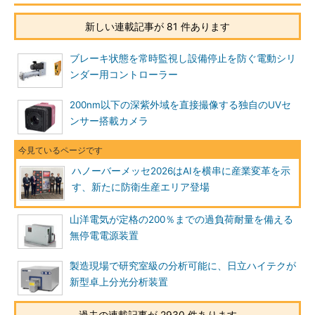
新しい連載記事が 81 件あります
ブレーキ状態を常時監視し設備停止を防ぐ電動シリ
ンダー用コントローラー
200nm以下の深紫外域を直接撮像する独自のUVセ
ンサー搭載カメラ
ハノーバーメッセ2026はAIを横串に産業変革を示
す、新たに防衛生産エリア登場
山洋電気が定格の200％までの過負荷耐量を備える
無停電電源装置
製造現場で研究室級の分析可能に、日立ハイテクが
新型卓上分光分析装置
過去の連載記事が 2930 件あります