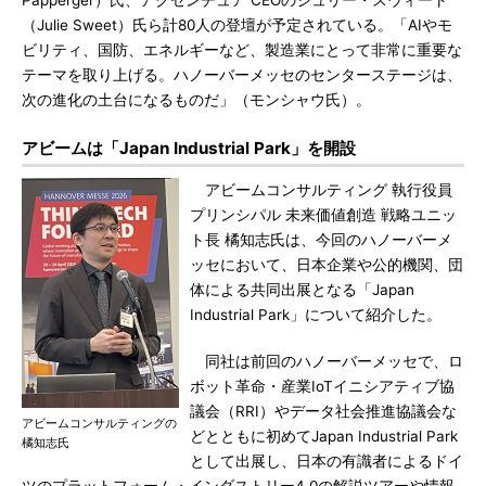
Papperger）氏、アクセンチュア CEOのジュリー・スウィート
（Julie Sweet）氏ら計80人の登壇が予定されている。「AIやモ
ビリティ、国防、エネルギーなど、製造業にとって非常に重要な
テーマを取り上げる。ハノーバーメッセのセンターステージは、
次の進化の土台になるものだ」（モンシャウ氏）。
アビームは「Japan Industrial Park」を開設
アビームコンサルティング 執行役員
プリンシパル 未来価値創造 戦略ユニッ
ト長 橘知志氏は、今回のハノーバーメ
ッセにおいて、日本企業や公的機関、団
体による共同出展となる「Japan
Industrial Park」について紹介した。
同社は前回のハノーバーメッセで、ロ
ボット革命・産業IoTイニシアティブ協
議会（RRI）やデータ社会推進協議会な
アビームコンサルティングの
どとともに初めてJapan Industrial Park
橘知志氏
として出展し、日本の有識者によるドイ