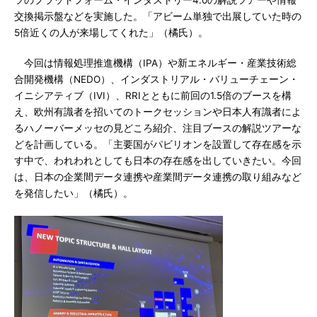
ツのプラットフォーム・インダストリー4.0の解説ツアーや情報
交換掲示盤などを実施した。「アビーム単独で出展していた時の
5倍近くの人が来場してくれた」（橘氏）。
今回は情報処理推進機構（IPA）や新エネルギー・産業技術総
合開発機構（NEDO）、インダストリアル・バリューチェーン・
イニシアティブ（IVI）、RRIとともに前回の1.5倍のブースを構
え、欧州有識者を招いてのトークセッションや日本人有識者によ
るハノーバーメッセの見どころ紹介、注目ブースの解説ツアーな
どを計画している。「主要国がパビリオンを設置して存在感を示
す中で、われわれとしても日本の存在感を出していきたい。今回
は、日本の企業間データ連携や産業間データ連携の取り組みなど
を発信したい」（橘氏）。