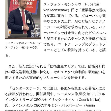
ス・フォン・モンシャウ（Hubertus
von Monschaw）氏は「産業界は大規模
な変革に直面している。グローバルな競
争やコストの上昇、AIなど新たなテクノ
ロジーへの対応が求められている。ハノ
ーバーメッセは未来に向けたビジネスへ
と変革するためのチャンスを提供する場
ドイツメッセのフーベルトゥ
であり、パートナーシップのプラットフ
ス・フォン・モンシャウ氏
ォームとしての役割を持っている」と語
る。
また、新たに設けられる「防衛生産エリア」では、防衛分野向
けの最先端製造技術に特化し、セキュアかつ効率的に製造能力を
拡大するための実践的なソリューションを紹介する。
「センターステージ」では連日、各国から集まった著名人によ
る講演が行われる。開催期間中、シーメンス 取締役 兼 デジタル
インダストリーズ CEOのセドリック・ナイケ（Cedrik Neike）
氏、ラインメタル CEOのアルミン・パッパーガー（Armin