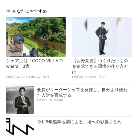
あなたにおすすめ
シェア別荘「COCO VILLA O
【西野亮廣】つくりたいもの
wners」3選
を追求できる環境の作り方と
は
PR(COCO VILLA on GOETHE)
PR(FINCHI on GOETHE)
全員がリーダーシップを発揮し、自分より優れ
た人財を育成する
PR(dentsu Japan)
令和8年熊本地震による工場への影響まとめ