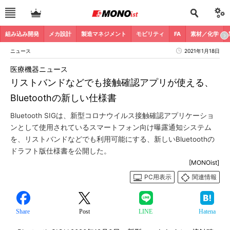
組み込み開発
メカ設計
製造マネジメント
モビリティ
FA
素材／化学
ニュース
2021年1月18日
医療機器ニュース
リストバンドなどでも接触確認アプリが使える、
Bluetoothの新しい仕様書
Bluetooth SIGは、新型コロナウイルス接触確認アプリケーショ
ンとして使用されているスマートフォン向け曝露通知システム
を、リストバンドなどでも利用可能にする、新しいBluetoothの
ドラフト版仕様書を公開した。
[MONOist]
PC用表示
関連情報
Share
Post
LINE
Hatena