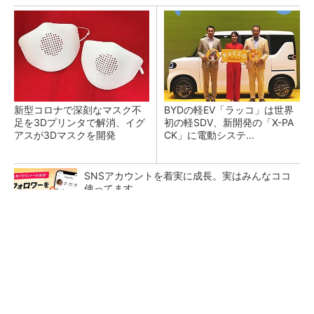
新型コロナで深刻なマスク不
BYDの軽EV「ラッコ」は世界
足を3Dプリンタで解消、イグ
初の軽SDV、新開発の「X-PA
アスが3Dマスクを開発
CK」に電動システ...
SNSアカウントを着実に成長。実はみんなココ
使ってます。
PR(Dreaw合同会社)
ペロブスカイト太陽電池の量産に有効なイン
ク、従来比で1.5倍の性能向上