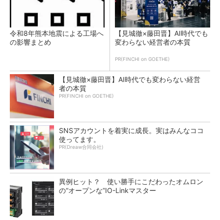
令和8年熊本地震による工場へ
【見城徹×藤田晋】AI時代でも
の影響まとめ
変わらない経営者の本質
PR(FINCHI on GOETHE)
【見城徹×藤田晋】AI時代でも変わらない経営
者の本質
PR(FINCHI on GOETHE)
SNSアカウントを着実に成長。実はみんなココ
使ってます。
PR(Dreaw合同会社)
異例ヒット？ 使い勝手にこだわったオムロン
の“オープンな”IO-Linkマスター